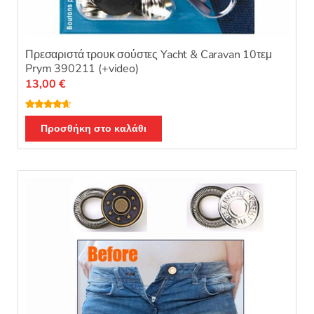
Πρεσαριστά τρουκ σούστες Yacht & Caravan 10τεμ
Prym 390211 (+video)
13,00
€
Βαθμολογ
ήθηκε με
Προσθήκη στο καλάθι
4.50
από 5