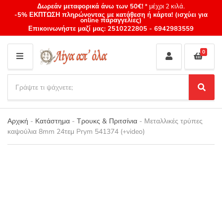
Δωρεάν μεταφορικά άνω των 50€!
* μέχρι 2 κιλά.
-5% ΕΚΠΤΩΣΗ πληρώνοντας με κατάθεση ή κάρτα! (ισχύει για
online παραγγελίες)
Επικοινωνήστε μαζί μας:
2510222805
-
6942983559
0
M
E
S
N
e
S
Category
U
a
e
name
a
r
r
Αρχική
-
Κατάστημα
-
Τρουκς & Πριτσίνια
-
Μεταλλικές τρύπες
c
c
καψούλια 8mm 24τεμ Prym 541374 (+video)
h
h
p
r
o
d
u
c
t
s