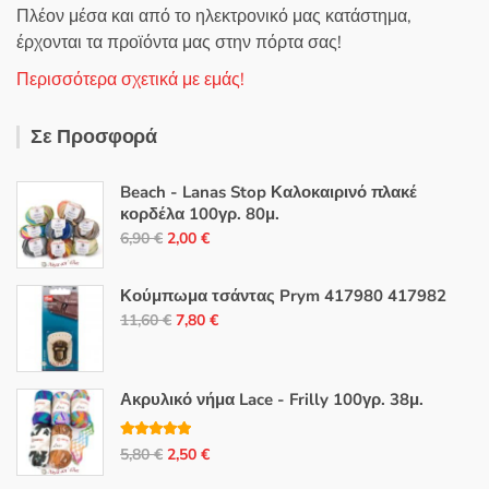
Πλέον μέσα και από το ηλεκτρονικό μας κατάστημα,
έρχονται τα προϊόντα μας στην πόρτα σας!
Περισσότερα σχετικά με εμάς!
Σε Προσφορά
Beach - Lanas Stop Καλοκαιρινό πλακέ
κορδέλα 100γρ. 80μ.
Original
Η
6,90
€
2,00
€
price
τρέχουσα
was:
τιμή
Κούμπωμα τσάντας Prym 417980 417982
6,90 €.
είναι:
Original
Η
11,60
€
7,80
€
2,00 €.
price
τρέχουσα
was:
τιμή
11,60 €.
είναι:
Ακρυλικό νήμα Lace - Frilly 100γρ. 38μ.
7,80 €.
Βαθμολογή
Original
Η
5,80
€
2,50
€
θηκε με
5.00
από 5
price
τρέχουσα