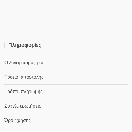
was:
τιμή
5,80 €.
είναι:
2,50 €.
Πληροφορίες
Ο λογαριασμός μου
Τρόποι αποστολής
Τρόποι πληρωμής
Συχνές ερωτήσεις
Όροι χρήσης