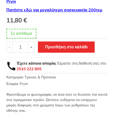
Prym
Πατήστε εδώ για μεγαλύτερη συσκευασία 200τεμ
11,80
€
Σε απόθεμα
Μεταλλικές
-
+
Προσθήκη στο καλάθι
τρύπες
καψούλια
8mm
Έχετε κάποια απορία;
Είμαστε στη διάθεσή σας στο
24τεμ
2510 222 805
Prym
541374
Κατηγορία:
Τρουκς & Πριτσίνια
(+video)
Εταιρία:
Prym
ποσότητα
Φροντίζουμε οι φωτογραφίες να είναι όσο το δυνατόν πιο κοντά
στο πραγματικό προϊόν. Ωστόσο, ενδέχεται να υπάρχουν
μικρές διαφορές στα χρώματα λόγω των ρυθμίσεων της
οθόνης σας.