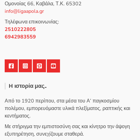
Ομονοίας 66, Καβάλα, Τ.Κ. 65302
α
π
info@ligaapola.gr
ό
5
Τηλέφωνα επικοινωνίας:
2510222805
6942983559
Η ιστορία μας..
Από το 1920 περίπου, στα μέσα του Α’ παγκοσμίου
πολέμου, εμπορευόμαστε υλικά πλεξίματος, ραπτικής και
κεντήματος.
Με στήριγμα την εμπιστοσύνη σας και κίνητρο την άψογη
εξυπηρέτηση, συνεχίζουμε σταθερά.