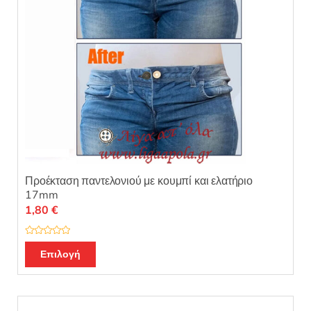
Προέκταση παντελονιού με κουμπί και ελατήριο
17mm
1,80
€
Β
Αυτό
α
Επιλογή
θ
το
μ
ο
προϊόν
λ
ο
έχει
γ
ή