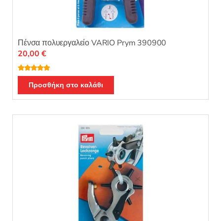
Πένσα πολυεργαλείο VARIO Prym 390900
20,00
€
Βαθμολογή
θηκε με
5.00
Προσθήκη στο καλάθι
από 5