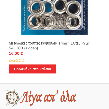
Μεταλλικές τρύπες καψούλια 14mm 10τεμ Prym
541383 (+video)
16,00
€
Β
α
Προσθήκη στο καλάθι
θ
μ
ο
λ
ο
γ
ή
θ
η
κ
ε
μ
ε
0