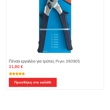
Πένσα εργαλέιο για τρύπες Prym 390905
21,80
€
Βαθμολογή
θηκε με
5.00
Προσθήκη στο καλάθι
από 5