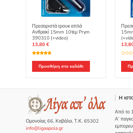
Πρεσαριστά τρουκ απλά
Πρεσ
Ανθρακί 15mm 10τεμ Prym
15mm
390310 (+video)
(+vid
13,80
€
13,8
Βαθμολογή
Β
θηκε με
5.00
α
από 5
θ
Προσθήκη στο καλάθι
Πρ
μ
ο
λ
ο
γ
ή
θ
η
Η ιστ
κ
ε
μ
ε
Από το 
0
α
Α’ παγκ
π
Ομονοίας 66, Καβάλα, Τ.Κ. 65302
ό
εμπορευ
5
info@ligaapola.gr