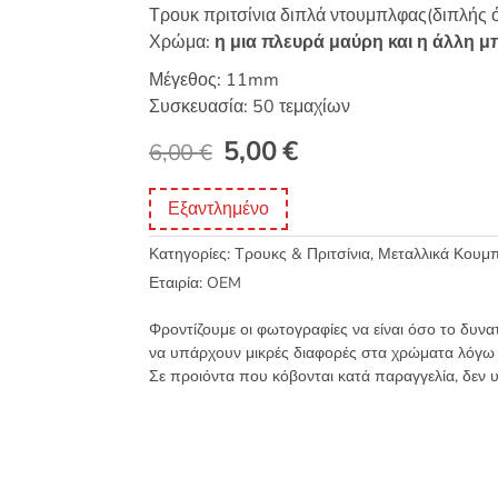
βαθμολογία
Τρουκ πριτσίνια διπλά ντουμπλφας(διπλής 
πελάτη
Χρώμα:
η μια πλευρά μαύρη και η άλλη μ
Μέγεθος: 11mm
Συσκευασία: 50 τεμαχίων
Original
Η
5,00
€
6,00
€
price
τρέχουσα
Εξαντλημένο
was:
τιμή
Κατηγορίες:
Τρουκς & Πριτσίνια
,
Μεταλλικά Κουμπ
6,00 €.
είναι:
Εταιρία:
OEM
5,00 €.
Φροντίζουμε οι φωτογραφίες να είναι όσο το δυνα
να υπάρχουν μικρές διαφορές στα χρώματα λόγω
Σε προιόντα που κόβονται κατά παραγγελία, δεν 