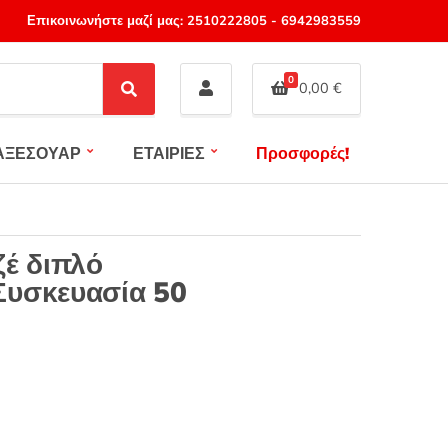
Επικοινωνήστε μαζί μας:
2510222805
-
6942983559
0
0,00
€
S
e
a
ΑΞΕΣΟΥΑΡ
ΕΤΑΙΡΙΕΣ
Προσφορές!
r
c
h
ζέ διπλό
Συσκευασία 50