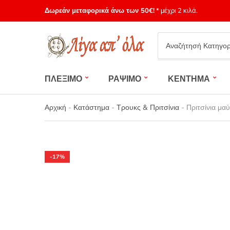
Δωρεάν μεταφορικά άνω των 50€!
* μέχρι 2 κιλά.
Category
name
ΠΛΕΞΙΜΟ
ΡΑΨΙΜΟ
ΚΕΝΤΗΜΑ
Αρχική
-
Κατάστημα
-
Τρουκς & Πριτσίνια
-
Πριτσίνια μα
-17%