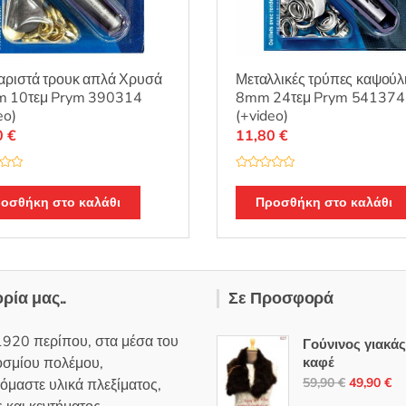
αριστά τρουκ απλά Χρυσά
Μεταλλικές τρύπες καψούλ
 10τεμ Prym 390314
8mm 24τεμ Prym 541374
eo)
(+video)
0
€
11,80
€
Β
α
θ
οσθήκη στο καλάθι
Προσθήκη στο καλάθι
μ
ο
λ
ο
γ
ή
θ
η
ορία μας..
Σε Προσφορά
κ
ε
μ
ε
1920 περίπου, στα μέσα του
0
Γούνινος γιακά
α
οσμίου πολέμου,
καφέ
π
ό
Original
Η
59,90
€
49,90
€
όμαστε υλικά πλεξίματος,
5
price
τρ