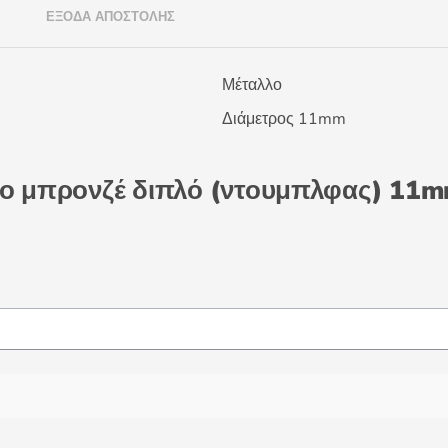
)
ΈΞΟΔΑ ΑΠΟΣΤΟΛΉΣ
Μέταλλο
Διάμετρος 11mm
ρο μπρονζέ διπλό (ντουμπλφας) 11m