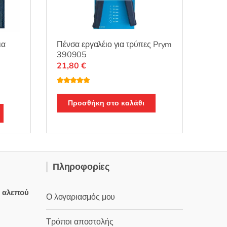
ια
Πένσα εργαλέιο για τρύπες Prym
390905
21,80
€
Βαθμολογή
θηκε με
5.00
από 5
Προσθήκη στο καλάθι
Πληροφορίες
ς αλεπού
Ο λογαριασμός μου
Τρόποι αποστολής
έχουσα