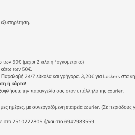
 εξυπηρέτηση.
ων 50€ (μέχρι 2 κιλά ή *ογκομετρικό)
ς κάτω των 50€.
 Παραλαβή 24/7 εύκολα και γρήγορα. 3,20€ για Lockers στα νη
η ή κάρτα!
ξοφλήσετε την παραγγελία σας στον υπάλληλο της courier.
ες ημέρες, με συνεργαζόμενη εταιρεία courier. (Σε περιόδους γ
είτε στο 2510222805 ή/και στο 6942983559