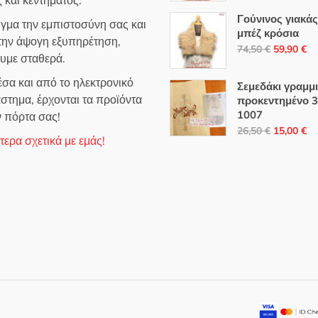
 και κεντήματος.
was:
τι
Γούνινος γιακά
ιγμα την εμπιστοσύνη σας και
59,90 €.
εί
μπέζ κρόσια
 την άψογη εξυπηρέτηση,
Original
Η
49
74,50
€
59,90
€
ουμε σταθερά.
price
τρ
was:
τι
σα και από το ηλεκτρονικό
Σεμεδάκι γραμμ
74,50 €.
εί
στημα, έρχονται τα προϊόντα
προκεντημένο 
1007
59
ν πόρτα σας!
Original
Η
26,50
€
15,00
€
ερα σχετικά με εμάς!
price
τρ
was:
τι
26,50 €.
εί
15