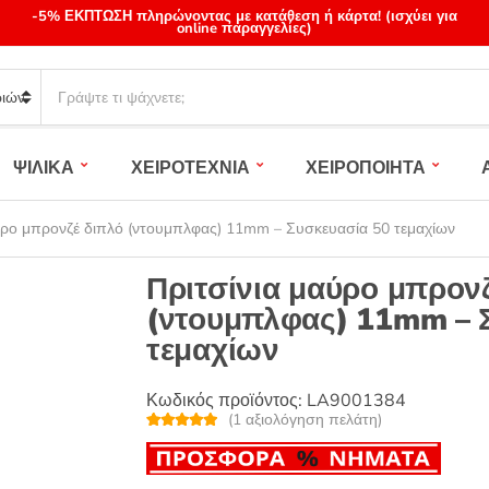
-5% ΕΚΠΤΩΣΗ πληρώνοντας με κατάθεση ή κάρτα! (ισχύει για
online παραγγελίες)
S
e
a
r
ΨΙΛΙΚΑ
ΧΕΙΡΟΤΕΧΝΙΑ
ΧΕΙΡΟΠΟΙΗΤΑ
c
h
p
ύρο μπρονζέ διπλό (ντουμπλφας) 11mm – Συσκευασία 50 τεμαχίων
r
o
Πριτσίνια μαύρο μπρον
d
(ντουμπλφας) 11mm – 
u
τεμαχίων
c
t
s
Κωδικός προϊόντος:
LA9001384
:
(
1
αξιολόγηση πελάτη)
Βαθμολογή
1
θηκε με
5.00
από 5 με
βάση