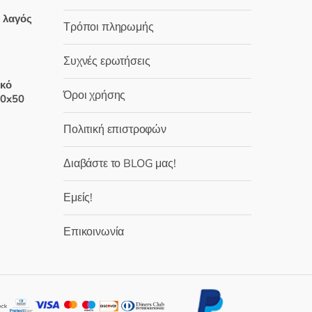
μή
ς λαγός
Τρόποι πληρωμής
ναι:
,90 €.
Συχνές ερωτήσεις
έχουσα
μή
ικό
Όροι χρήσης
ναι:
30x50
,90 €.
Πολιτική επιστροφών
έχουσα
μή
Διαβάστε το BLOG μας!
ναι:
,00 €.
Εμείς!
Επικοινωνία