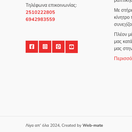
ραπτικής
Τηλέφωνα επικοινωνίας:
Με στήρ
2510222805
κίνητρο
6942983559
συνεχίζ
Πλέον μέ
μας κατά
μας στη
Περισσότ
Λίγα απ' όλα 2024, Created by
Web-mate