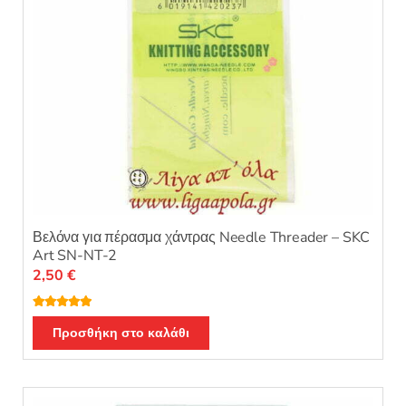
Βελόνα για πέρασμα χάντρας Needle Threader – SKC
Art SN-NT-2
2,50
€
Βαθμολογή
θηκε με
5.00
Προσθήκη στο καλάθι
από 5