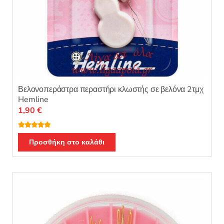
Βελονοπεράστρα περαστήρι κλωστής σε βελόνα 2τμχ
Hemline
1,90
€
Βαθμολογή
θηκε με
Προσθήκη στο καλάθι
4.83
από 5