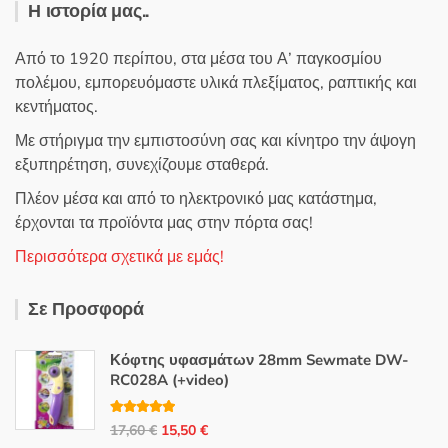
Η ιστορία μας..
Από το 1920 περίπου, στα μέσα του Α’ παγκοσμίου
πολέμου, εμπορευόμαστε υλικά πλεξίματος, ραπτικής και
κεντήματος.
Με στήριγμα την εμπιστοσύνη σας και κίνητρο την άψογη
εξυπηρέτηση, συνεχίζουμε σταθερά.
Πλέον μέσα και από το ηλεκτρονικό μας κατάστημα,
έρχονται τα προϊόντα μας στην πόρτα σας!
Περισσότερα σχετικά με εμάς!
Σε Προσφορά
Κόφτης υφασμάτων 28mm Sewmate DW-
RC028A (+video)
Βαθμολογή
Original
Η
17,60
€
15,50
€
θηκε με
5.00