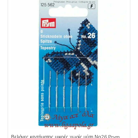
Βελόνες κεντήματος μικρές χωρίς μύτη Νο26 Prym