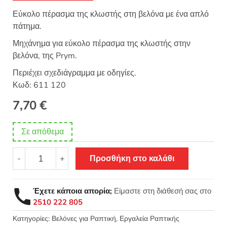
βάση
βαθμολογίες
Εύκολο πέρασμα της κλωστής στη βελόνα με ένα απλό
πελάτη
πάτημα.
Μηχάνημα για εύκολο πέρασμα της κλωστής στην
βελόνα, της Prym.
Περιέχει σχεδιάγραμμα με οδηγίες.
Κωδ: 611 120
7,70
€
Σε απόθεμα
Βελονοπεράστρα
-
+
Προσθήκη στο καλάθι
Prym
611120
ποσότητα
Έχετε κάποια απορία;
Είμαστε στη διάθεσή σας στο
2510 222 805
Κατηγορίες:
Βελόνες για Ραπτική
,
Εργαλεία Ραπτικής