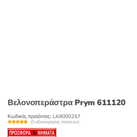
Βελονοπεράστρα Prym 611120
Κωδικός προϊόντος:
LA9000257
(
3
αξιολογήσεις πελατών)
Βαθμολογή
3
θηκε με
5.00
από 5 με