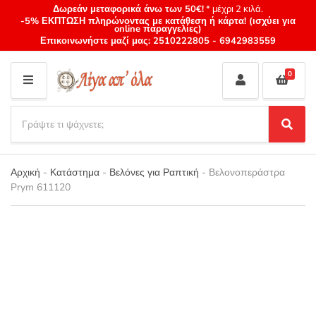
Δωρεάν μεταφορικά άνω των 50€!
* μέχρι 2 κιλά.
-5% ΕΚΠΤΩΣΗ πληρώνοντας με κατάθεση ή κάρτα! (ισχύει για
online παραγγελίες)
Επικοινωνήστε μαζί μας:
2510222805
-
6942983559
0
M
E
S
N
e
S
Category
U
a
e
name
a
r
r
Αρχική
-
Κατάστημα
-
Βελόνες για Ραπτική
-
Βελονοπεράστρα
c
c
Prym 611120
h
h
p
r
o
d
u
c
t
s