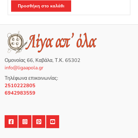
Β
α
Προσθήκη στο καλάθι
θ
μ
ο
λ
ο
γ
ή
θ
η
κ
ε
μ
ε
0
Ομονοίας 66, Καβάλα, Τ.Κ. 65302
α
π
info@ligaapola.gr
ό
5
Τηλέφωνα επικοινωνίας:
2510222805
6942983559