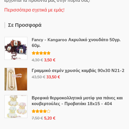
έρχονται τα προϊόντα μας στην πόρτα σας!
Περισσότερα σχετικά με εμάς!
Σε Προσφορά
Fancy - Kangaroo Ακρυλικό χνουδάτο 50γρ.
60μ.
Βαθμολογή
Original
Η
4,30
€
3,50
€
θηκε με
5.00
από 5
price
τρέχουσα
Γραμμικό σεμέν χρυσός καμβάς 90x30 Ν21-2
was:
τιμή
Original
Η
43,50
€
33,50
€
4,30 €.
είναι:
price
τρέχουσα
3,50 €.
was:
τιμή
43,50 €.
είναι:
Βρεφικά θερμοκολλητικά μοτίφ για πάνες και
κουβερτούλες - Προβατάκι 18x15 - 404
33,50 €.
Βαθμολο
Original
Η
7,50
€
5,20
€
γήθηκε με
4.00
από
price
τρέχουσα
5