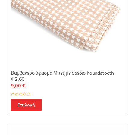
Βαμβακερό ύφασμα Μπεζ με σχέδιο houndstooth
Φ2,60
9,00
€
Β
α
Επιλογή
θ
μ
ο
λ
ο
γ
ή
θ