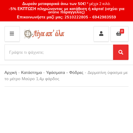
Δωρεάν μεταφορικά άνω των 50€!
* μέχρι 2 κιλά.
-5% ΕΚΠΤΩΣΗ πληρώνοντας με κατάθεση ή κάρτα! (ισχύει για
online παραγγελίες)
Επικοινωνήστε μαζί μας:
2510222805
-
6942983559
0
M
E
S
N
e
S
Category
U
a
e
name
a
r
r
Αρχική
-
Κατάστημα
-
Υφάσματα - Φόδρες
-
Δερματίνη ύφασμα με
c
c
το μέτρο Μαύρο 1,4μ φάρδος
h
h
p
r
o
d
u
c
t
s