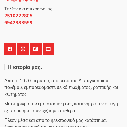
να
επιλεγούν
Τηλέφωνα επικοινωνίας:
στη
2510222805
σελίδα
6942983559
του
προϊόντος
Η ιστορία μας..
Από το 1920 περίπου, στα μέσα του Α’ παγκοσμίου
πολέμου, εμπορευόμαστε υλικά πλεξίματος, ραπτικής και
κεντήματος.
Με στήριγμα την εμπιστοσύνη σας και κίνητρο την άψογη
εξυπηρέτηση, συνεχίζουμε σταθερά.
Πλέον μέσα και από το ηλεκτρονικό μας κατάστημα,