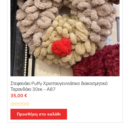
Στεφανάκι Puffy Χριστουγεννιάτικο διακοσμητικό
Ταρανδάκι 30εκ – Α87
35,00
€
Β
α
Προσθήκη στο καλάθι
θ
μ
ο
λ
ο