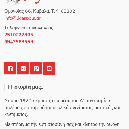
μ
ε
0
Ομονοίας 66, Καβάλα, Τ.Κ. 65302
α
π
info@ligaapola.gr
ό
5
Τηλέφωνα επικοινωνίας:
2510222805
6942983559
Η ιστορία μας..
Από το 1920 περίπου, στα μέσα του Α’ παγκοσμίου
πολέμου, εμπορευόμαστε υλικά πλεξίματος, ραπτικής και
κεντήματος.
Με στήριγμα την εμπιστοσύνη σας και κίνητρο την άψογη