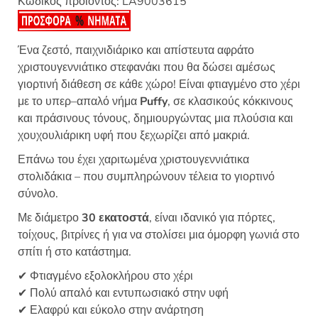
Κωδικός προϊόντος:
LA9003615
Ένα ζεστό, παιχνιδιάρικο και απίστευτα αφράτο
χριστουγεννιάτικο στεφανάκι που θα δώσει αμέσως
γιορτινή διάθεση σε κάθε χώρο! Είναι φτιαγμένο στο χέρι
με το υπερ–απαλό νήμα
Puffy
, σε κλασικούς κόκκινους
και πράσινους τόνους, δημιουργώντας μια πλούσια και
χουχουλιάρικη υφή που ξεχωρίζει από μακριά.
Επάνω του έχει χαριτωμένα χριστουγεννιάτικα
στολιδάκια – που συμπληρώνουν τέλεια το γιορτινό
σύνολο.
Με διάμετρο
30 εκατοστά
, είναι ιδανικό για πόρτες,
τοίχους, βιτρίνες ή για να στολίσει μια όμορφη γωνιά στο
σπίτι ή στο κατάστημα.
✔ Φτιαγμένο εξολοκλήρου στο χέρι
✔ Πολύ απαλό και εντυπωσιακό στην υφή
✔ Ελαφρύ και εύκολο στην ανάρτηση