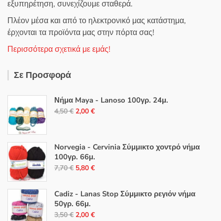
εξυπηρέτηση, συνεχίζουμε σταθερά.
Πλέον μέσα και από το ηλεκτρονικό μας κατάστημα,
έρχονται τα προϊόντα μας στην πόρτα σας!
Περισσότερα σχετικά με εμάς!
Σε Προσφορά
Νήμα Maya - Lanoso 100γρ. 24μ.
Original
Η
4,50
€
2,00
€
price
τρέχουσα
was:
τιμή
4,50 €.
είναι:
Norvegia - Cervinia Σύμμικτο χοντρό νήμα
100γρ. 66μ.
2,00 €.
Original
Η
7,70
€
5,80
€
price
τρέχουσα
was:
τιμή
Cadiz - Lanas Stop Σύμμικτο ρεγιόν νήμα
7,70 €.
είναι:
50γρ. 66μ.
Original
Η
5,80 €.
3,50
€
2,00
€