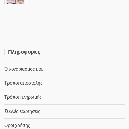
price
τρέχουσα
was:
τιμή
3,50 €.
είναι:
2,00 €.
Πληροφορίες
Ο λογαριασμός μου
Τρόποι αποστολής
Τρόποι πληρωμής
Συχνές ερωτήσεις
Όροι χρήσης