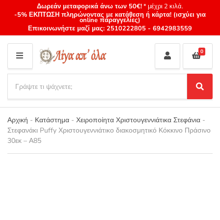
Δωρεάν μεταφορικά άνω των 50€!
* μέχρι 2 κιλά.
-5% ΕΚΠΤΩΣΗ πληρώνοντας με κατάθεση ή κάρτα! (ισχύει για
online παραγγελίες)
Επικοινωνήστε μαζί μας:
2510222805
-
6942983559
0
M
E
S
N
e
S
Category
U
a
e
name
a
r
r
Αρχική
-
Κατάστημα
-
Χειροποίητα Χριστουγεννιάτικα Στεφάνια
-
c
c
Στεφανάκι Puffy Χριστουγεννιάτικο διακοσμητικό Κόκκινο Πράσινο
h
h
30εκ – Α85
p
r
o
d
u
c
t
s