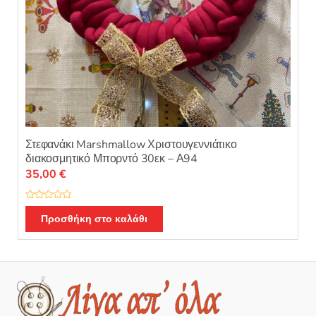
Στεφανάκι Marshmallow Χριστουγεννιάτικο
διακοσμητικό Μπορντό 30εκ – Α94
35,00
€
Β
α
Προσθήκη στο καλάθι
θ
μ
ο
λ
ο
γ
ή
θ
η
κ
ε