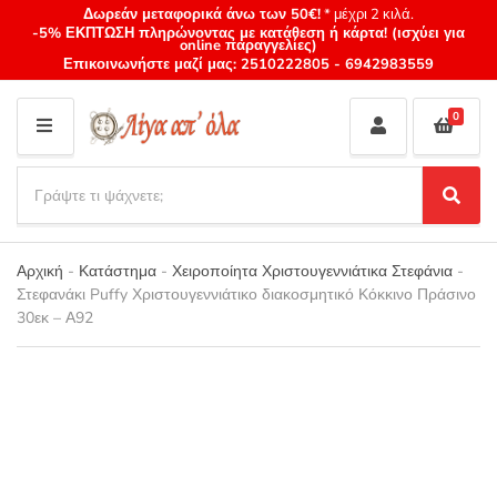
Δωρεάν μεταφορικά άνω των 50€!
* μέχρι 2 κιλά.
-5% ΕΚΠΤΩΣΗ πληρώνοντας με κατάθεση ή κάρτα! (ισχύει για
online παραγγελίες)
Επικοινωνήστε μαζί μας:
2510222805
-
6942983559
0
M
E
S
N
e
S
Category
U
a
e
name
a
r
r
Αρχική
-
Κατάστημα
-
Χειροποίητα Χριστουγεννιάτικα Στεφάνια
-
c
c
Στεφανάκι Puffy Χριστουγεννιάτικο διακοσμητικό Κόκκινο Πράσινο
h
h
30εκ – Α92
p
r
o
d
u
c
t
s