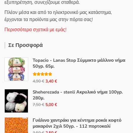
εξυπηρέτηση, συνεχίζουμε σταθερά.
Πλέον μέσα και από το ηλεκτρονικό μας κατάστημα,
έρχονται τα προϊόντα μας στην πόρτα σας!
Περισσότερα σχετικά με εμάς!
Σε Προσφορά
Topacio - Lanas Stop Σύμμικτο μάλλινο νήμα
50γρ. 65μ.
Βαθμολογή
Original
Η
4,90
€
3,40
€
θηκε με
5.00
από 5
price
τρέχουσα
Sheherezada - stenli Ακρυλικό νήμα 100γρ.
was:
τιμή
280μ.
4,90 €.
είναι:
Original
Η
7,50
€
5,00
€
3,40 €.
price
τρέχουσα
was:
τιμή
Γυάλινο χαντράκι για κέντημα ροκάι κοφτό
7,50 €.
είναι:
μακαρόνι 2χιλ 50γρ. - 112 πορτοκαλί
Original
Η
5,00 €.
3,50
€
2,50
€