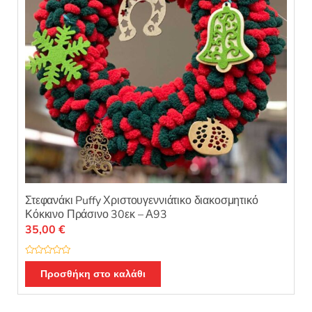
Στεφανάκι Puffy Χριστουγεννιάτικο διακοσμητικό
Κόκκινο Πράσινο 30εκ – Α93
35,00
€
Β
α
Προσθήκη στο καλάθι
θ
μ
ο
λ
ο