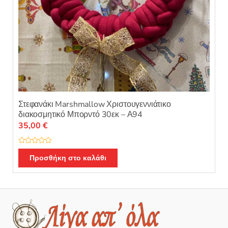
Στεφανάκι Marshmallow Χριστουγεννιάτικο
διακοσμητικό Μπορντό 30εκ – Α94
35,00
€
Β
α
Προσθήκη στο καλάθι
θ
μ
ο
λ
ο
γ
ή
θ
η
κ
ε