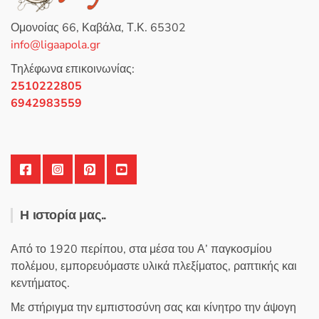
μ
ε
0
Ομονοίας 66, Καβάλα, Τ.Κ. 65302
α
π
info@ligaapola.gr
ό
5
Τηλέφωνα επικοινωνίας:
2510222805
6942983559
Η ιστορία μας..
Από το 1920 περίπου, στα μέσα του Α’ παγκοσμίου
πολέμου, εμπορευόμαστε υλικά πλεξίματος, ραπτικής και
κεντήματος.
Με στήριγμα την εμπιστοσύνη σας και κίνητρο την άψογη