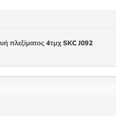
υή πλεξίματος 4τμχ SKC J092