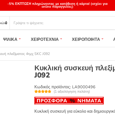
-5% ΕΚΠΤΩΣΗ πληρώνοντας με κατάθεση ή κάρτα! (ισχύει για
online παραγγελίες)
S
e
a
r
ΨΙΛΙΚΑ
ΧΕΙΡΟΤΕΧΝΙΑ
ΧΕΙΡΟΠΟΙΗΤΑ
c
h
p
ευή πλεξίματος 4τμχ SKC J092
r
o
Κυκλική συσκευή πλεξί
d
J092
u
c
t
Κωδικός προϊόντος:
LA9000496
(
1
αξιολόγηση πελάτη)
s
Βαθμολογή
1
:
θηκε με
5.00
από 5 με
βάση
βαθμολογία
Κυκλική συσκευή για εύκολο και δημιουργικό
πελάτη