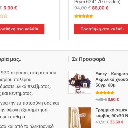
Prym 624170 (+video)
Original
Η
Original
Η
€
6,00
€
94,00
€
88,00
€
price
τρέχουσα
price
τρέχουσ
was:
τιμή
was:
τιμή
Βαθμολογή
θηκε με
5.00
8,00 €.
είναι:
94,00 €.
είναι:
από 5
οσθήκη στο καλάθι
Προσθήκη στο καλάθι
6,00 €.
88,00 €.
ορία μας..
Σε Προσφορά
1920 περίπου, στα μέσα του
Fancy - Kangar
οσμίου πολέμου,
Ακρυλικό χνου
50γρ. 60μ.
όμαστε υλικά πλεξίματος,
 και κεντήματος.
Βαθμολογή
Original
Η
4,30
€
3,50
€
θηκε με
5.00
ιγμα την εμπιστοσύνη σας και
από 5
price
τρέ
 την άψογη εξυπηρέτηση,
Γραμμικό σεμέν
was:
τιμή
καμβάς 90x30 
ουμε σταθερά.
4,30 €.
είναι
Original
Η
43,50
€
33,50
€
σα και από το ηλεκτρονικό
3,50