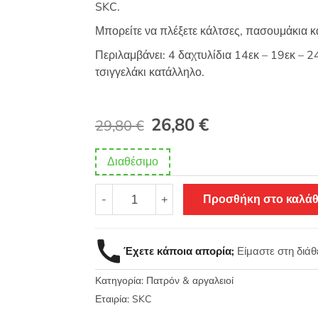
SKC.
Μπορείτε να πλέξετε κάλτσες, πασουμάκια κ
Περιλαμβάνει: 4 δαχτυλίδια 14εκ – 19εκ – 24
τσιγγελάκι κατάλληλο.
Original
Η
26,80
€
29,80
€
price
τρέχουσα
Διαθέσιμο
was:
τιμή
Κυκλική
29,80 €.
είναι:
-
+
Προσθήκη στο καλάθ
συσκευή
πλεξίματος
26,80 €.
4τμχ
Έχετε κάποια απορία;
Είμαστε στη διά
SKC
J092
Κατηγορία:
Πατρόν & αργαλειοί
ποσότητα
Εταιρία:
SKC