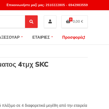
Επικοινωνήστε μαζί μας:
2510222805
-
6942983559
0
0,00
€
S
e
a
ΑΞΕΣΟΥΑΡ
ΕΤΑΙΡΙΕΣ
Προσφορές!
r
c
h
ματος 4τμχ SKC
 πλέξιμο σε 4 διαφορετικά μεγέθη από την εταιρεία