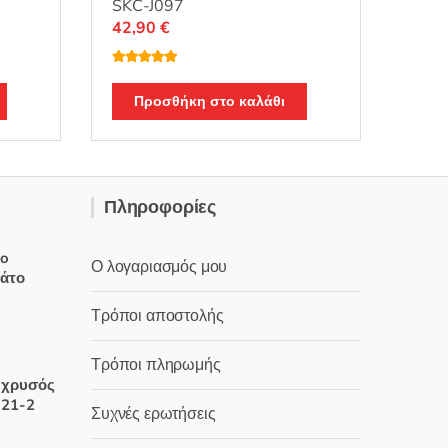
SKC-J097
42,90
€
α
Βαθμολογή
θηκε με
5.00
από 5
Προσθήκη στο καλάθι
Πληροφορίες
oo
Ο λογαριασμός μου
δάτο
Τρόποι αποστολής
Τρόποι πληρωμής
χουσα
 χρυσός
Ν21-2
Συχνές ερωτήσεις
:
 €.