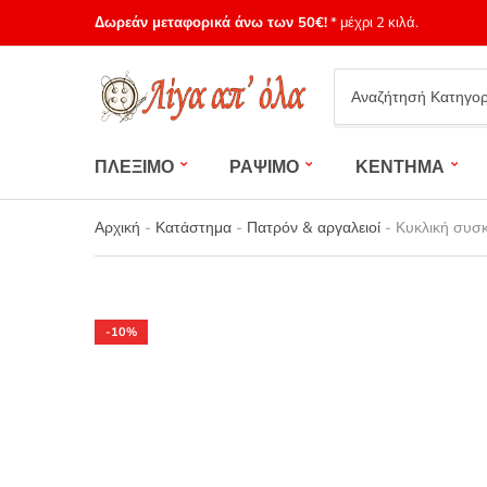
Δωρεάν μεταφορικά άνω των 50€!
* μέχρι 2 κιλά.
Category
name
ΠΛΕΞΙΜΟ
ΡΑΨΙΜΟ
ΚΕΝΤΗΜΑ
Αρχική
-
Κατάστημα
-
Πατρόν & αργαλειοί
-
Κυκλική συσκ
-10%