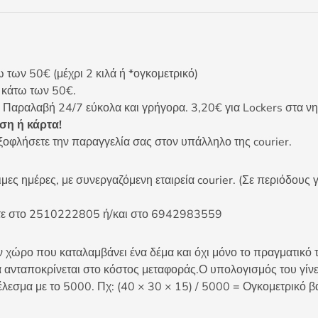
ων 50€ (μέχρι 2 κιλά ή *ογκομετρικό)
ς κάτω των 50€.
 Παραλαβή 24/7 εύκολα και γρήγορα. 3,20€ για Lockers στα νη
η ή κάρτα!
ξοφλήσετε την παραγγελία σας στον υπάλληλο της courier.
ες ημέρες, με συνεργαζόμενη εταιρεία courier. (Σε περιόδους γ
είτε στο 2510222805 ή/και στο 6942983559
 χώρο που καταλαμβάνει ένα δέμα και όχι μόνο το πραγματικό τ
 ανταποκρίνεται στο κόστος μεταφοράς.Ο υπολογισμός του γίνετ
έλεσμα με το 5000. Πχ: (40 × 30 × 15) / 5000 = Ογκομετρικό β