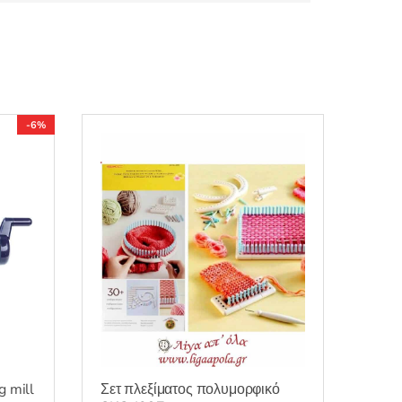
-6%
g mill
Σετ πλεξίματος πολυμορφικό