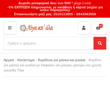
Δωρεάν μεταφορικά άνω των 50€!
* μέχρι 2 κιλά.
-5% ΕΚΠΤΩΣΗ πληρώνοντας με κατάθεση ή κάρτα! (ισχύει για
online παραγγελίες)
Επικοινωνήστε μαζί μας:
2510222805
-
6942983559
0
M
E
S
N
e
S
Category
U
a
e
name
a
r
r
Αρχική
-
Κατάστημα
-
Κορδόνια για μάσκα και γυαλιά
-
Κορδόνι
c
c
για μάσκα και γυαλιά με διάφανες και μαύρες χάντρες και χρυσή
h
h
αλυσίδα 70εκ
p
r
o
d
u
c
t
s