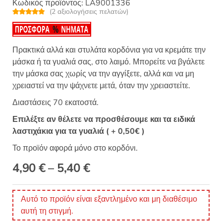
Κωδικός προϊόντος:
LA9001336
(
2
αξιολογήσεις πελατών)
Βαθμολογή
2
θηκε με
5.00
από 5 με
βάση
βαθμολογίες
Πρακτικά αλλά και στυλάτα κορδόνια για να κρεμάτε την
πελάτη
μάσκα ή τα γυαλιά σας, στο λαιμό. Μπορείτε να βγάλετε
την μάσκα σας χωρίς να την αγγίξετε, αλλά και να μη
χρειαστεί να την ψάχνετε μετά, όταν την χρειαστείτε.
Διαστάσεις 70 εκατοστά.
Επιλέξτε αν θέλετε να προσθέσουμε και τα ειδικά
λαστιχάκια για τα γυαλιά ( + 0,50€ )
Το προϊόν αφορά μόνο στο κορδόνι.
Price
4,90
€
–
5,40
€
range:
Αυτό το προϊόν είναι εξαντλημένο και μη διαθέσιμο
4,90 €
αυτή τη στιγμή.
through