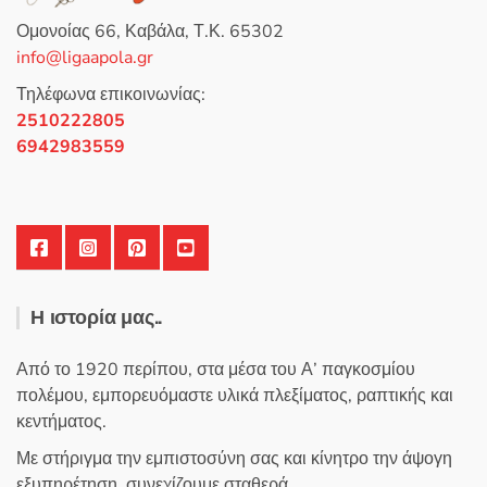
επιλογές
Ομονοίας 66, Καβάλα, Τ.Κ. 65302
μπορούν
info@ligaapola.gr
να
επιλεγούν
Τηλέφωνα επικοινωνίας:
στη
2510222805
σελίδα
6942983559
του
προϊόντος
Η ιστορία μας..
Από το 1920 περίπου, στα μέσα του Α’ παγκοσμίου
πολέμου, εμπορευόμαστε υλικά πλεξίματος, ραπτικής και
κεντήματος.
Με στήριγμα την εμπιστοσύνη σας και κίνητρο την άψογη
εξυπηρέτηση, συνεχίζουμε σταθερά.