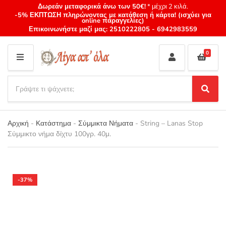
Δωρεάν μεταφορικά άνω των 50€!
* μέχρι 2 κιλά.
-5% ΕΚΠΤΩΣΗ πληρώνοντας με κατάθεση ή κάρτα! (ισχύει για
online παραγγελίες)
Επικοινωνήστε μαζί μας:
2510222805
-
6942983559
0
M
E
S
N
e
S
Category
U
a
e
name
a
r
r
Αρχική
-
Κατάστημα
-
Σύμμικτα Νήματα
-
String – Lanas Stop
c
c
Σύμμικτο νήμα δίχτυ 100γρ. 40μ.
h
h
p
r
o
d
-37%
u
c
t
s