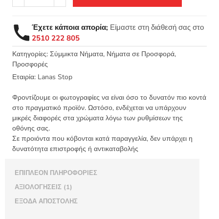
-
Lanas
Stop
Έχετε κάποια απορία;
Είμαστε στη διάθεσή σας στο
Σύμμικτο
2510 222 805
νήμα
δίχτυ
Κατηγορίες:
Σύμμικτα Νήματα
,
Νήματα σε Προσφορά
,
Προσφορές
100γρ.
40μ.
Εταιρία:
Lanas Stop
ποσότητα
Φροντίζουμε οι φωτογραφίες να είναι όσο το δυνατόν πιο κοντά
στο πραγματικό προϊόν. Ωστόσο, ενδέχεται να υπάρχουν
μικρές διαφορές στα χρώματα λόγω των ρυθμίσεων της
οθόνης σας.
Σε προιόντα που κόβονται κατά παραγγελία, δεν υπάρχει η
δυνατότητα επιστροφής ή αντικαταβολής
ΕΠΙΠΛΈΟΝ ΠΛΗΡΟΦΟΡΊΕΣ
ΑΞΙΟΛΟΓΉΣΕΙΣ (1)
ΈΞΟΔΑ ΑΠΟΣΤΟΛΉΣ