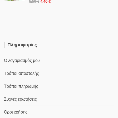
Original
Η
5,50
€
4,40
€
θηκε με
5.00
από 5
price
τρέχουσα
was:
τιμή
5,50 €.
είναι:
4,40 €.
Πληροφορίες
Ο λογαριασμός μου
Τρόποι αποστολής
Τρόποι πληρωμής
Συχνές ερωτήσεις
Όροι χρήσης