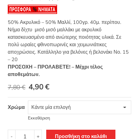
Βαθμολο
1
γήθηκε με
4.00
από
5 με βάση
βαθμολογ
50% Ακρυλικό – 50% Μαλλί, 100γρ. 40μ. περίπου.
ία πελάτη
Νήμα δίχτυ μισό μισό μαλλάκι με ακρυλικό
κατασκευασμένο από ανώτερης ποιότητας υλικά. Σε
πολύ ωραίες φθινοπωρινές και χειμωνιάτικες
αποχρώσεις. Κατάλληλο για βελόνες ή βελονάκι Νο. 15
– 20
ΠΡΟΣΟΧΗ – ΠΡΟΛΑΒΕΤΕ! – Μέχρι τέλος
αποθεμάτων.
Original
Η
4,90
€
7,80
€
price
τρέχουσα
Χρώμα
was:
τιμή
7,80 €.
είναι:
Εκκαθάριση
4,90 €.
String
-
+
Προσθήκη στο καλάθι