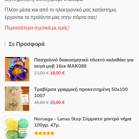
Πλέον μέσα και από το ηλεκτρονικό μας κατάστημα,
έρχονται τα προϊόντα μας στην πόρτα σας!
Περισσότερα σχετικά με εμάς!
Σε Προσφορά
Πασχαλινό διακοσμητικό πλεκτό καλαθάκι για
αυγά μοβ 16εκ ΜΑΚ088
Original
Η
23,00
€
18,00
€
price
τρέχουσα
was:
τιμή
Τραβέρσα γραμμική προκεντημένη 50x100
23,00 €.
είναι:
1007
Original
Η
18,00 €.
46,80
€
25,00
€
price
τρέχουσα
was:
τιμή
Noruega - Lanas Stop Σύμμικτο χοντρό νήμα
46,80 €.
είναι:
100γρ. 47μ.
25,00 €.
Βαθμολογή