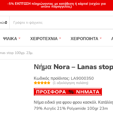
-5% ΕΚΠΤΩΣΗ πληρώνοντας με κατάθεση ή κάρτα! (ισχύει για
online παραγγελίες)
S
e
a
r
ΨΙΛΙΚΑ
ΧΕΙΡΟΤΕΧΝΙΑ
ΧΕΙΡΟΠΟΙΗΤΑ
c
h
p
nas stop 100γρ. 23μ.
r
o
Νήμα Nora – Lanas stop
d
u
Κωδικός προϊόντος:
LA9000350
c
(
1
αξιολόγηση πελάτη)
t
Βαθμολογή
1
s
θηκε με
5.00
από 5 με
:
βάση
βαθμολογία
Νήμα ειδικό για φρου φρου κασκόλ. Κατάλλη
πελάτη
79% Acrylic 21% Polyamide 100gr 23m