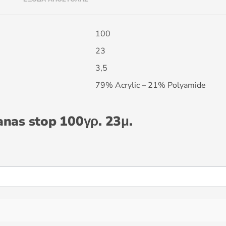
100
23
3,5
79% Acrylic – 21% Polyamide
anas stop 100γρ. 23μ.