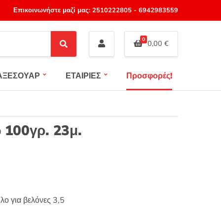
Επικοινωνήστε μαζί μας:
2510222805
-
6942983559
0
0,00
€
S
e
a
ΑΞΕΣΟΥΑΡ
ΕΤΑΙΡΙΕΣ
Προσφορές!
r
c
h
 100γρ. 23μ.
λο για βελόνες 3,5