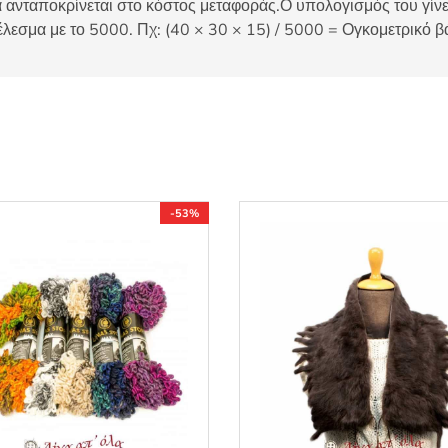
 ανταποκρίνεται στο κόστος μεταφοράς.Ο υπολογισμός του γίνετ
έλεσμα με το 5000. Πχ: (40 × 30 × 15) / 5000 = Ογκομετρικό β
-53%