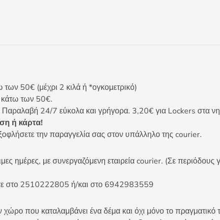
ων 50€ (μέχρι 2 κιλά ή *ογκομετρικό)
ς κάτω των 50€.
 Παραλαβή 24/7 εύκολα και γρήγορα. 3,20€ για Lockers στα νη
η ή κάρτα!
ξοφλήσετε την παραγγελία σας στον υπάλληλο της courier.
ες ημέρες, με συνεργαζόμενη εταιρεία courier. (Σε περιόδους γ
είτε στο 2510222805 ή/και στο 6942983559
 χώρο που καταλαμβάνει ένα δέμα και όχι μόνο το πραγματικό τ