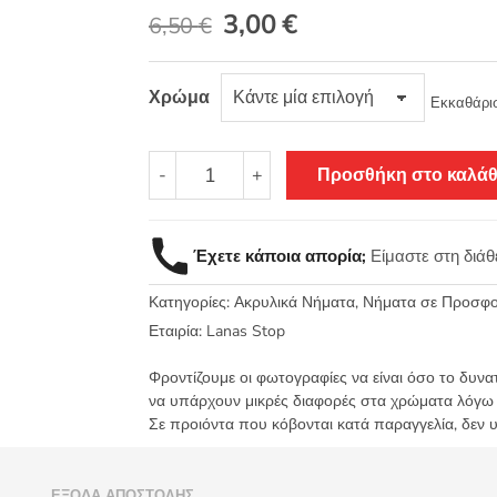
Original
Η
3,00
€
6,50
€
price
τρέχουσα
Χρώμα
was:
τιμή
Εκκαθάρι
6,50 €.
είναι:
Νήμα
-
+
Προσθήκη στο καλάθ
3,00 €.
Nora
-
Lanas
Έχετε κάποια απορία;
Είμαστε στη διά
stop
100γρ.
Κατηγορίες:
Ακρυλικά Νήματα
,
Νήματα σε Προσφ
23μ.
ποσότητα
Εταιρία:
Lanas Stop
Φροντίζουμε οι φωτογραφίες να είναι όσο το δυνα
να υπάρχουν μικρές διαφορές στα χρώματα λόγω
Σε προιόντα που κόβονται κατά παραγγελία, δεν 
)
ΈΞΟΔΑ ΑΠΟΣΤΟΛΉΣ