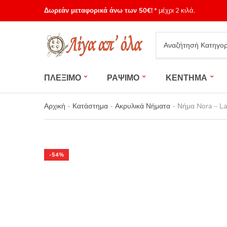
Δωρεάν μεταφορικά άνω των 50€!
* μέχρι 2 κιλά.
Category
name
ΠΛΕΞΙΜΟ
ΡΑΨΙΜΟ
ΚΕΝΤΗΜΑ
Αρχική
-
Κατάστημα
-
Ακρυλικά Νήματα
-
Νήμα Nora – La
-54%