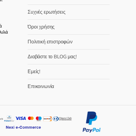
σελίδα
 €.
του
Συχνές ερωτήσεις
προϊόντος
χουσα
ά
Όροι χρήσης
λιλά
:
Πολιτική επιστροφών
 €.
χουσα
Διαβάστε το BLOG μας!
:
Εμείς!
 €.
Επικοινωνία