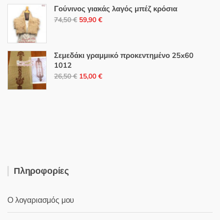
was:
τιμή
Γούνινος γιακάς λαγός μπέζ κρόσια
8,00 €.
είναι:
Original
Η
74,50
€
59,90
€
4,00 €.
price
τρέχουσα
was:
τιμή
74,50 €.
είναι:
Σεμεδάκι γραμμικό προκεντημένο 25x60
1012
59,90 €.
Original
Η
26,50
€
15,00
€
price
τρέχουσα
was:
τιμή
26,50 €.
είναι:
15,00 €.
Πληροφορίες
Ο λογαριασμός μου