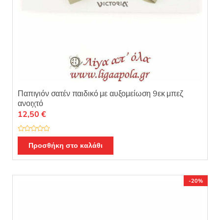
Παπιγιόν σατέν παιδικό με αυξομείωση 9εκ μπεζ
ανοιχτό
12,50
€
Β
α
Προσθήκη στο καλάθι
θ
μ
ο
λ
ο
γ
-20%
ή
θ
η
κ
ε
μ
ε