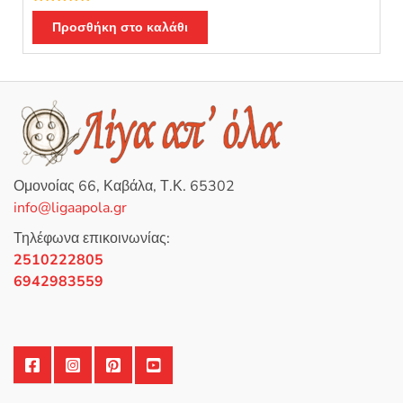
was:
τιμή
Β
α
Προσθήκη στο καλάθι
25,00 €.
είναι:
θ
μ
20,00 €.
ο
λ
ο
γ
ή
θ
η
κ
ε
μ
ε
0
Ομονοίας 66, Καβάλα, Τ.Κ. 65302
α
π
info@ligaapola.gr
ό
5
Τηλέφωνα επικοινωνίας:
2510222805
6942983559