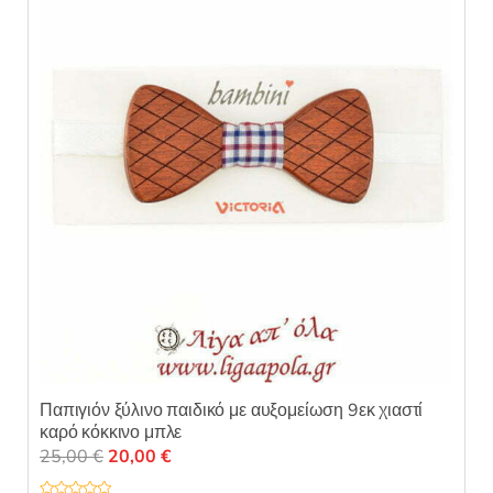
0
α
π
ό
5
Παπιγιόν ξύλινο παιδικό με αυξομείωση 9εκ χιαστί
καρό κόκκινο μπλε
Original
Η
25,00
€
20,00
€
price
τρέχουσα