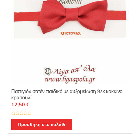
Παπιγιόν σατέν παιδικό με αυξομείωση 9εκ κόκκινο
κρασουλί
12,50
€
Β
α
Προσθήκη στο καλάθι
θ
μ
ο
λ