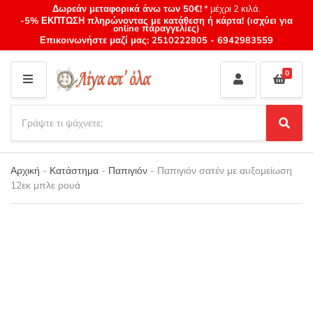
Δωρεάν μεταφορικά άνω των 50€!
* μέχρι 2 κιλά.
-5% ΕΚΠΤΩΣΗ πληρώνοντας με κατάθεση ή κάρτα! (ισχύει για
online παραγγελίες)
Επικοινωνήστε μαζί μας:
2510222805
-
6942983559
0
M
E
S
N
e
S
Category
U
a
e
name
a
r
r
Αρχική
-
Κατάστημα
-
Παπιγιόν
-
Παπιγιόν σατέν με αυξομείωση
c
c
12εκ μπλε ρουά
h
h
p
r
o
d
u
c
t
s