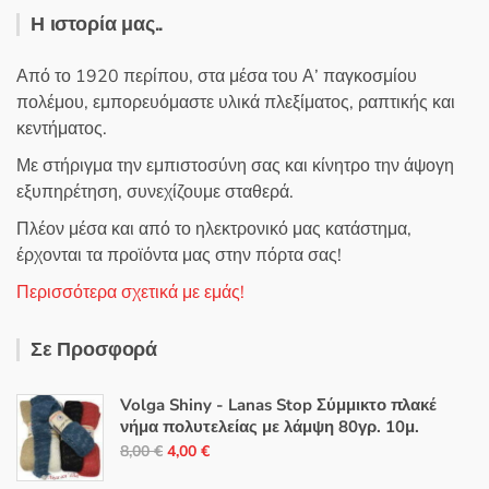
Η ιστορία μας..
Από το 1920 περίπου, στα μέσα του Α’ παγκοσμίου
πολέμου, εμπορευόμαστε υλικά πλεξίματος, ραπτικής και
κεντήματος.
Με στήριγμα την εμπιστοσύνη σας και κίνητρο την άψογη
εξυπηρέτηση, συνεχίζουμε σταθερά.
Πλέον μέσα και από το ηλεκτρονικό μας κατάστημα,
έρχονται τα προϊόντα μας στην πόρτα σας!
Περισσότερα σχετικά με εμάς!
Σε Προσφορά
Volga Shiny - Lanas Stop Σύμμικτο πλακέ
νήμα πολυτελείας με λάμψη 80γρ. 10μ.
Original
Η
8,00
€
4,00
€
price
τρέχουσα