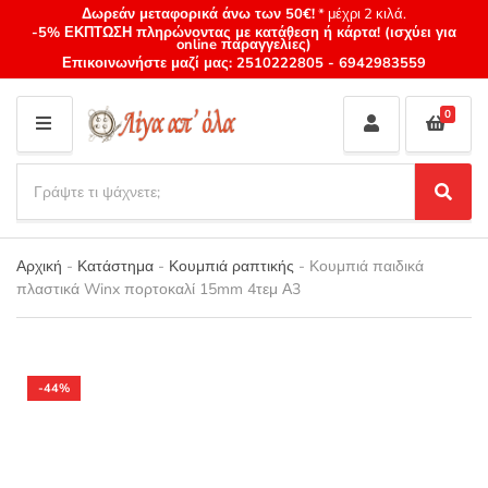
Δωρεάν μεταφορικά άνω των 50€!
* μέχρι 2 κιλά.
-5% ΕΚΠΤΩΣΗ πληρώνοντας με κατάθεση ή κάρτα! (ισχύει για
online παραγγελίες)
Επικοινωνήστε μαζί μας:
2510222805
-
6942983559
0
M
E
S
N
e
S
Category
U
a
e
name
a
r
r
Αρχική
-
Κατάστημα
-
Κουμπιά ραπτικής
-
Κουμπιά παιδικά
c
c
πλαστικά Winx πορτοκαλί 15mm 4τεμ Α3
h
h
p
r
o
d
-44%
u
c
t
s