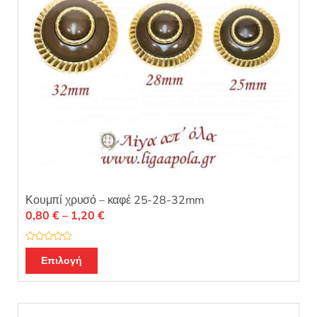
Κουμπί χρυσό – καφέ 25-28-32mm
Price
0,80
€
–
1,20
€
range:
0,80 €
Β
Αυτό
α
Επιλογή
through
θ
το
μ
1,20 €
ο
προϊόν
λ
ο
έχει
γ
ή