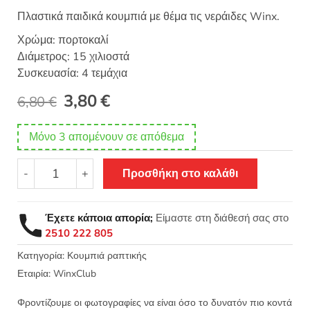
Πλαστικά παιδικά κουμπιά με θέμα τις νεράιδες Winx.
Χρώμα: πορτοκαλί
Διάμετρος: 15 χιλιοστά
Συσκευασία: 4 τεμάχια
Original
Η
3,80
€
6,80
€
price
τρέχουσα
Μόνο 3 απομένουν σε απόθεμα
was:
τιμή
Κουμπιά
6,80 €.
είναι:
-
+
Προσθήκη στο καλάθι
παιδικά
πλαστικά
3,80 €.
Winx
Έχετε κάποια απορία;
Είμαστε στη διάθεσή σας στο
πορτοκαλί
2510 222 805
15mm
4τεμ
Κατηγορία:
Κουμπιά ραπτικής
Α3
Εταιρία:
WinxClub
ποσότητα
Φροντίζουμε οι φωτογραφίες να είναι όσο το δυνατόν πιο κοντά