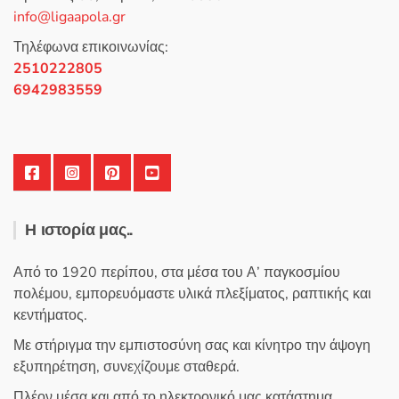
μπορούν
info@ligaapola.gr
να
επιλεγούν
Τηλέφωνα επικοινωνίας:
στη
2510222805
σελίδα
6942983559
του
προϊόντος
Η ιστορία μας..
Από το 1920 περίπου, στα μέσα του Α’ παγκοσμίου
πολέμου, εμπορευόμαστε υλικά πλεξίματος, ραπτικής και
κεντήματος.
Με στήριγμα την εμπιστοσύνη σας και κίνητρο την άψογη
εξυπηρέτηση, συνεχίζουμε σταθερά.
Πλέον μέσα και από το ηλεκτρονικό μας κατάστημα,