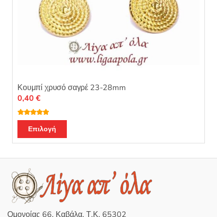
Κουμπί χρυσό σαγρέ 23-28mm
0,40
€
Βαθμολογή
Αυτό
θηκε με
5.00
Επιλογή
από 5
το
προϊόν
έχει
πολλαπλές
παραλλαγές.
Οι
επιλογές
Ομονοίας 66, Καβάλα, Τ.Κ. 65302