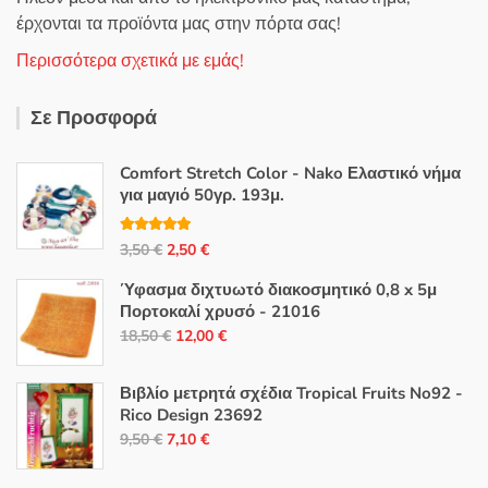
έρχονται τα προϊόντα μας στην πόρτα σας!
Περισσότερα σχετικά με εμάς!
Σε Προσφορά
Comfort Stretch Color - Nako Ελαστικό νήμα
για μαγιό 50γρ. 193μ.
Βαθμολογή
Original
Η
3,50
€
2,50
€
θηκε με
5.00
από 5
price
τρέχουσα
Ύφασμα διχτυωτό διακοσμητικό 0,8 x 5μ
was:
τιμή
Πορτοκαλί χρυσό - 21016
3,50 €.
είναι:
Original
Η
18,50
€
12,00
€
2,50 €.
price
τρέχουσα
was:
τιμή
Βιβλίο μετρητά σχέδια Tropical Fruits No92 -
18,50 €.
είναι:
Rico Design 23692
Original
Η
12,00 €.
9,50
€
7,10
€
price
τρέχουσα