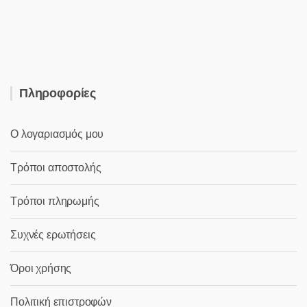
was:
τιμή
9,50 €.
είναι:
7,10 €.
Πληροφορίες
Ο λογαριασμός μου
Τρόποι αποστολής
Τρόποι πληρωμής
Συχνές ερωτήσεις
Όροι χρήσης
Πολιτική επιστροφών