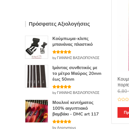
κ
ε
μ
ε
0
α
π
Πρόσφατες Αξιολογήσεις
ό
5
Κούμπωμα-κλιπς
μπανάνας πλαστικό
Βαθμολογή
by ΓΙΑΝΝΗΣ ΒΑΣΙΛΟΠΟΥΛΟΣ
θηκε με
5
από 5
Ιμάντας συνθετικός με
το μέτρο Μαύρος 20mm
Κουμπ
έως 50mm
πορτ
6,80
Βαθμολογή
by ΓΙΑΝΝΗΣ ΒΑΣΙΛΟΠΟΥΛΟΣ
θηκε με
5
από 5
Μουλινέ κεντήματος
Β
100% αιγυπτιακό
α
θ
Πρ
βαμβάκι - DMC art 117
μ
ο
λ
ο
Βαθμολογή
by Anonymous
γ