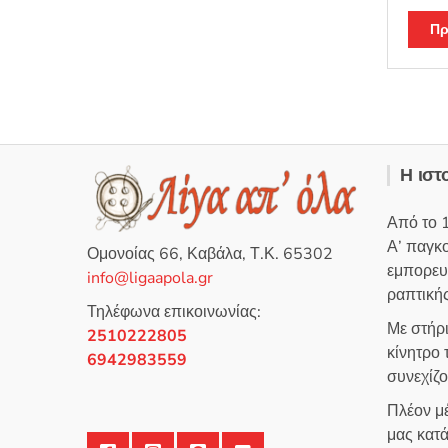
Β
α
θ
Πρ
μ
ο
λ
ο
γ
ή
θ
η
κ
ε
μ
ε
Η ιστ
0
α
π
ό
Από το 
5
Α’ παγκ
Ομονοίας 66, Καβάλα, Τ.Κ. 65302
εμπορευ
info@ligaapola.gr
ραπτικής
Τηλέφωνα επικοινωνίας:
Με στήρ
2510222805
κίνητρο
6942983559
συνεχίζ
Πλέον μέ
μας κατά