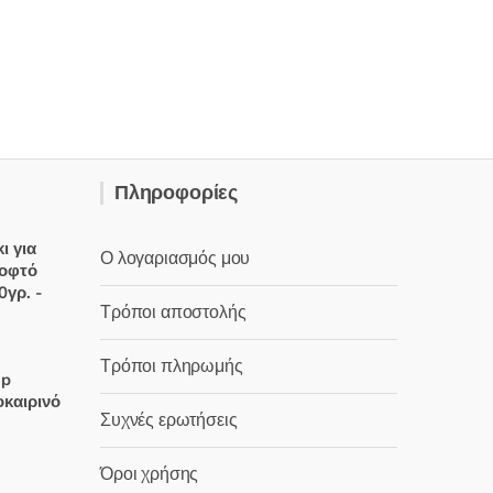
Πληροφορίες
ι για
Ο λογαριασμός μου
κοφτό
0γρ. -
Τρόποι αποστολής
χουσα
Τρόποι πληρωμής
op
καιρινό
:
Συχνές ερωτήσεις
 €.
Όροι χρήσης