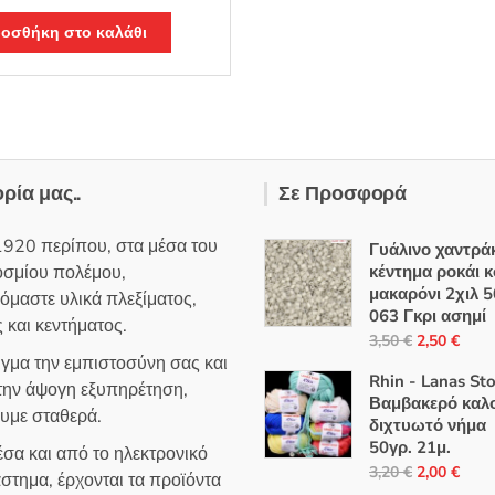
was:
τιμή
4,50 €.
είναι:
οσθήκη στο καλάθι
2,50 €.
ορία μας..
Σε Προσφορά
1920 περίπου, στα μέσα του
Γυάλινο χαντράκ
οσμίου πολέμου,
κέντημα ροκάι 
μακαρόνι 2χιλ 5
όμαστε υλικά πλεξίματος,
063 Γκρι ασημί
 και κεντήματος.
Original
Η
3,50
€
2,50
€
ιγμα την εμπιστοσύνη σας και
price
τρέ
Rhin - Lanas St
 την άψογη εξυπηρέτηση,
was:
τιμή
Βαμβακερό καλο
ουμε σταθερά.
3,50 €.
είναι
διχτυωτό νήμα
2,50
50γρ. 21μ.
σα και από το ηλεκτρονικό
Original
Η
3,20
€
2,00
€
στημα, έρχονται τα προϊόντα