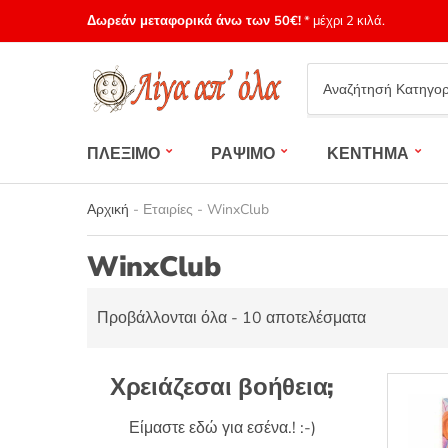
Δωρεάν μεταφορικά άνω των 50€!
* μέχρι 2 κιλά.
Category
name
ΠΛΕΞΙΜΟ
ΡΑΨΙΜΟ
ΚΕΝΤΗΜΑ
Αρχική
-
Εταιρίες
-
WinxClub
WinxClub
Προβάλλονται όλα - 10 αποτελέσματα
Χρειάζεσαι βοήθεια;
Είμαστε εδώ για εσένα.! :-)