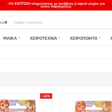
-5% ΕΚΠΤΩΣΗ πληρώνοντας με κατάθεση ή κάρτα! (ισχύει για
online παραγγελίες)
S
e
a
r
ΨΙΛΙΚΑ
ΧΕΙΡΟΤΕΧΝΙΑ
ΧΕΙΡΟΠΟΙΗΤΑ
c
h
p
r
o
d
u
c
t
s
:
-44%