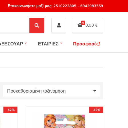
Επικοινωνήστε μαζί μας:
2510222805
-
6942983559
0
0,00
€
S
e
a
ΑΞΕΣΟΥΑΡ
ΕΤΑΙΡΙΕΣ
Προσφορές!
r
c
h
-42%
-42%