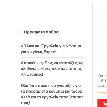
θηκε με
5
ή
από 5
θ
η
κ
ε
μ
ε
0
α
π
Πρόσφατα άρθρα
ό
5
6 Υλικά και Εργαλεία για Κέντημα
για να γίνεις Expert!
Αποκάλυψη: Πώς να εντοπίζεις τις
αληθινές εικόνες πλεκτών από τις
AI-ψεύτικες!
Κουμπ
ροζ 
Όλα όσα πρέπει να γνωρίζεις για
6,80
τα πρεσαριστά κουμπιά και τρουκ
αλλά και τα εργαλεία τοποθέτησης
Β
α
τους!
θ
Πρ
μ