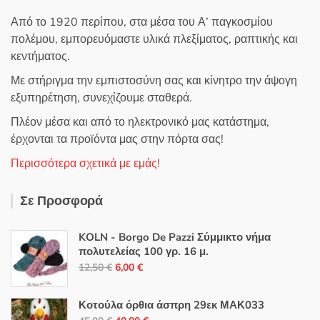
Από το 1920 περίπου, στα μέσα του Α’ παγκοσμίου
πολέμου, εμπορευόμαστε υλικά πλεξίματος, ραπτικής και
κεντήματος.
Με στήριγμα την εμπιστοσύνη σας και κίνητρο την άψογη
εξυπηρέτηση, συνεχίζουμε σταθερά.
Πλέον μέσα και από το ηλεκτρονικό μας κατάστημα,
έρχονται τα προϊόντα μας στην πόρτα σας!
Περισσότερα σχετικά με εμάς!
Σε Προσφορά
KOLN - Borgo De Pazzi Σύμμικτο νήμα
πολυτελείας 100 γρ. 16 μ.
Original
Η
12,50
€
6,00
€
price
τρέχουσα
was:
τιμή
Κοτούλα όρθια άσπρη 29εκ ΜΑΚ033
12,50 €.
είναι: