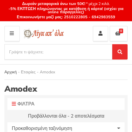
Δωρεάν μεταφορικά άνω των 50€!
* μέχρι 2 κιλά.
-5% ΕΚΠΤΩΣΗ πληρώνοντας με κατάθεση ή κάρτα! (ισχύει για
online παραγγελίες)
Επικοινωνήστε μαζί μας:
2510222805
-
6942983559
0
M
E
S
N
e
S
Category
U
a
e
name
a
r
r
Αρχική
-
Εταιρίες
-
Amodex
c
c
h
h
p
Amodex
r
o
ΦΙΛΤΡΑ
d
u
Προβάλλονται όλα - 2 αποτελέσματα
c
t
s