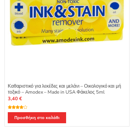
Καθαριστικό για λεκέδες και μελάνι – Οικολογικό και μή
τοξικό – Amodex – Made in USA Φάκελος 5ml
3,40
€
Βαθμολο
γήθηκε με
Προσθήκη στο καλάθι
4.00
από
5