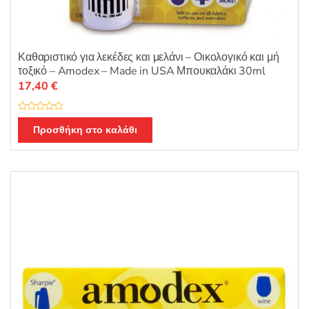
Καθαριστικό για λεκέδες και μελάνι – Οικολογικό και μή
τοξικό – Amodex – Made in USA Μπουκαλάκι 30ml
17,40
€
Β
α
Προσθήκη στο καλάθι
θ
μ
ο
λ
ο
γ
ή
θ
η
κ
ε
μ
ε
0
α
π
ό
5