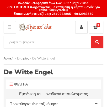
Δωρεάν μεταφορικά άνω των 50€!
* μέχρι 2 κιλά.
-5% ΕΚΠΤΩΣΗ πληρώνοντας με κατάθεση ή κάρτα! (ισχύει για
online παραγγελίες)
Επικοινωνήστε μαζί μας:
2510222805
-
6942983559
0
M
E
S
N
e
S
Category
U
a
e
name
a
r
r
Αρχική
-
Εταιρίες
-
De Witte Engel
c
c
h
h
p
De Witte Engel
r
o
ΦΙΛΤΡΑ
d
u
Εμφάνιση του μοναδικού αποτελέσματος
c
t
s