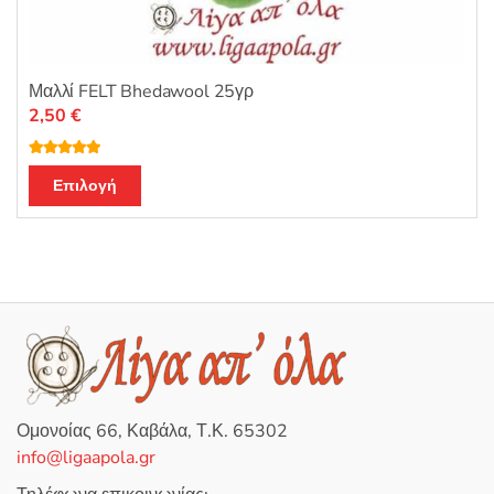
Μαλλί FELT Bhedawool 25γρ
2,50
€
Βαθμολογή
Αυτό
θηκε με
5.00
Επιλογή
από 5
το
προϊόν
έχει
πολλαπλές
παραλλαγές.
Οι
επιλογές
μπορούν
να
Ομονοίας 66, Καβάλα, Τ.Κ. 65302
επιλεγούν
info@ligaapola.gr
στη