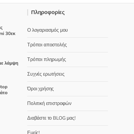
Πληροφορίες
άς
Ο λογαριασμός μου
mi 30εκ
Τρόποι αποστολής
έχουσα
Τρόποι πληρωμής
μή
με λάμψη
ναι:
Συχνές ερωτήσεις
,00 €.
χουσα
Stop
Όροι χρήσης
δάτο
:
Πολιτική επιστροφών
 €.
χουσα
Διαβάστε το BLOG μας!
:
Εμείς!
 €.