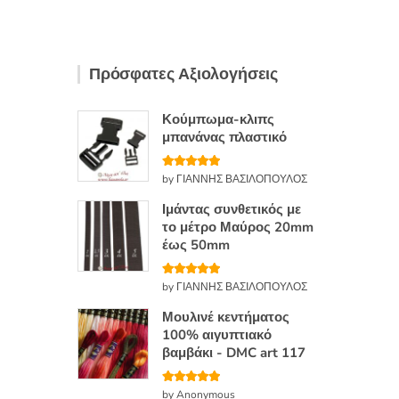
η
κ
ε
μ
ε
0
Πρόσφατες Αξιολογήσεις
α
π
ό
5
Κούμπωμα-κλιπς
μπανάνας πλαστικό
Βαθμολογή
by ΓΙΑΝΝΗΣ ΒΑΣΙΛΟΠΟΥΛΟΣ
θηκε με
5
από 5
Ιμάντας συνθετικός με
το μέτρο Μαύρος 20mm
έως 50mm
Βαθμολογή
by ΓΙΑΝΝΗΣ ΒΑΣΙΛΟΠΟΥΛΟΣ
θηκε με
5
από 5
Μουλινέ κεντήματος
100% αιγυπτιακό
βαμβάκι - DMC art 117
Βαθμολογή
by Anonymous