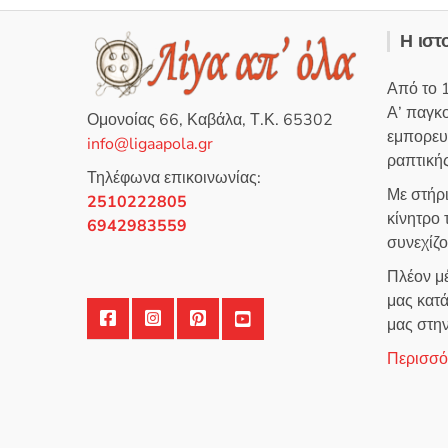
Η ιστ
Από το 
Α’ παγκ
Ομονοίας 66, Καβάλα, Τ.Κ. 65302
εμπορευ
info@ligaapola.gr
ραπτικής
Τηλέφωνα επικοινωνίας:
Με στήρ
2510222805
κίνητρο
6942983559
συνεχίζ
Πλέον μέ
μας κατά
μας στη
Περισσότ