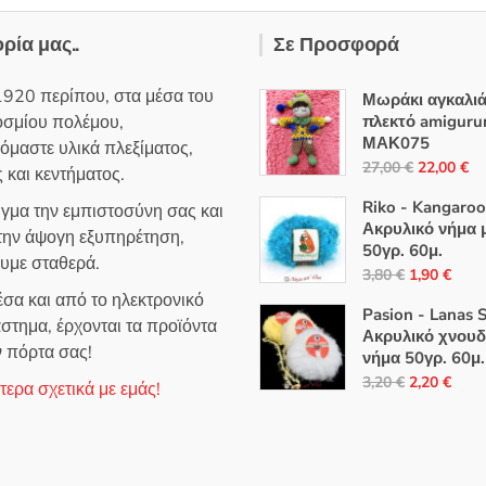
ορία μας..
Σε Προσφορά
1920 περίπου, στα μέσα του
Μωράκι αγκαλι
οσμίου πολέμου,
πλεκτό amiguru
ΜΑΚ075
όμαστε υλικά πλεξίματος,
Original
Η
27,00
€
22,00
€
 και κεντήματος.
price
τρ
Riko - Kangaroo
ιγμα την εμπιστοσύνη σας και
was:
τι
Ακρυλικό νήμα 
 την άψογη εξυπηρέτηση,
27,00 €.
εί
50γρ. 60μ.
ουμε σταθερά.
22
Original
Η
3,80
€
1,90
€
price
τρέ
σα και από το ηλεκτρονικό
Pasion - Lanas 
was:
τιμή
στημα, έρχονται τα προϊόντα
Ακρυλικό χνου
3,80 €.
είναι
ν πόρτα σας!
νήμα 50γρ. 60μ.
1,90
Original
Η
3,20
€
2,20
€
ερα σχετικά με εμάς!
price
τρέ
was:
τιμή
3,20 €.
είναι
2,20