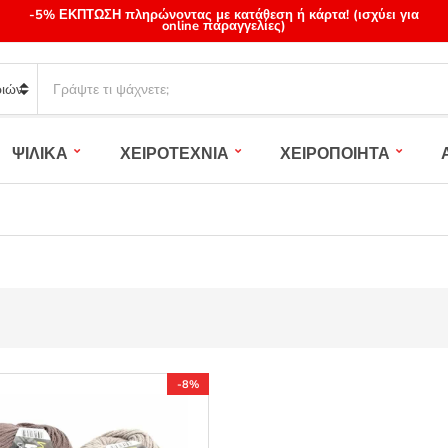
-5% ΕΚΠΤΩΣΗ πληρώνοντας με κατάθεση ή κάρτα! (ισχύει για
online παραγγελίες)
S
e
a
r
ΨΙΛΙΚΑ
ΧΕΙΡΟΤΕΧΝΙΑ
ΧΕΙΡΟΠΟΙΗΤΑ
c
h
p
r
o
d
u
c
t
s
:
-8%