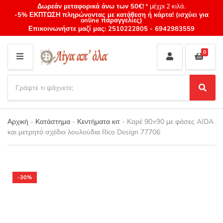
Δωρεάν μεταφορικά άνω των 50€!
* μέχρι 2 κιλά.
-5% ΕΚΠΤΩΣΗ πληρώνοντας με κατάθεση ή κάρτα! (ισχύει για
online παραγγελίες)
Επικοινωνήστε μαζί μας:
2510222805
-
6942983559
0
M
E
S
N
e
S
Category
U
a
e
name
a
r
r
Αρχική
-
Κατάστημα
-
Κεντήματα κιτ
-
Καρέ 90×90 με φάσες AIDA
c
c
και μετρητό σχέδιο λουλούδια Rico Design 77706
h
h
p
r
o
d
-30%
u
c
t
s