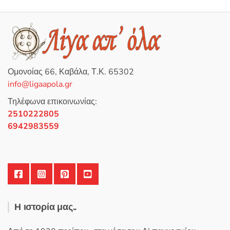
λ
ο
γ
ή
θ
η
κ
ε
μ
ε
0
Ομονοίας 66, Καβάλα, Τ.Κ. 65302
α
π
info@ligaapola.gr
ό
5
Τηλέφωνα επικοινωνίας:
2510222805
6942983559
Η ιστορία μας..