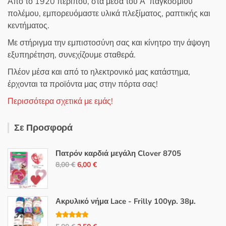
Από το 1920 περίπου, στα μέσα του Α’ παγκοσμίου
πολέμου, εμπορευόμαστε υλικά πλεξίματος, ραπτικής και
κεντήματος.
Με στήριγμα την εμπιστοσύνη σας και κίνητρο την άψογη
εξυπηρέτηση, συνεχίζουμε σταθερά.
Πλέον μέσα και από το ηλεκτρονικό μας κατάστημα,
έρχονται τα προϊόντα μας στην πόρτα σας!
Περισσότερα σχετικά με εμάς!
Σε Προσφορά
Πατρόν καρδιά μεγάλη Clover 8705
Original
Η
8,00
€
6,00
€
price
τρέχουσα
was:
τιμή
8,00 €.
είναι:
Ακρυλικό νήμα Lace - Frilly 100γρ. 38μ.
6,00 €.
Βαθμολογή