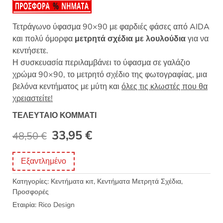
Τετράγωνο ύφασμα 90×90 με φαρδιές φάσες από AIDA
και πολύ όμορφα
μετρητά σχέδια με λουλούδια
για να
κεντήσετε.
Η συσκευασία περιλαμβάνει το ύφασμα σε γαλάζιο
χρώμα 90×90, το μετρητό σχέδιο της φωτογραφίας, μια
βελόνα κεντήματος με μύτη και
όλες τις κλωστές που θα
χρειαστείτε!
ΤΕΛΕΥΤΑΙΟ ΚΟΜΜΑΤΙ
Original
Η
33,95
€
48,50
€
price
τρέχουσα
Εξαντλημένο
was:
τιμή
Κατηγορίες:
Κεντήματα κιτ
,
Κεντήματα Μετρητά Σχέδια
,
48,50 €.
είναι:
Προσφορές
33,95 €.
Εταιρία:
Rico Design