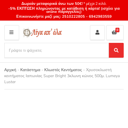
Δωρεάν μεταφορικά άνω των 50€!
* μέχρι 2 κιλά.
-5% ΕΚΠΤΩΣΗ πληρώνοντας με κατάθεση ή κάρτα! (ισχύει για
online παραγγελίες)
Επικοινωνήστε μαζί μας:
2510222805
-
6942983559
0
M
E
S
N
e
S
Category
U
a
e
name
a
r
r
Αρχική
-
Κατάστημα
-
Κλωστές Κεντήματος
-
Χρυσοκλωστή
c
c
κεντήματος Ιαπωνίας Super Bright 3κλωνη κώνος 500μ. Lumeya
h
h
Luster
p
r
o
d
u
c
t
s