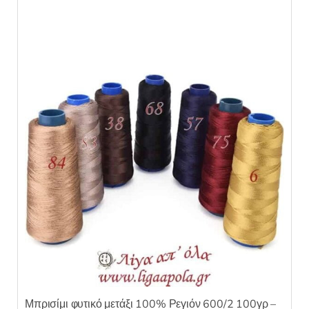
πολλαπλές
παραλλαγές.
Οι
επιλογές
μπορούν
να
επιλεγούν
στη
σελίδα
του
προϊόντος
Μπρισίμι φυτικό μετάξι 100% Ρεγιόν 600/2 100γρ –