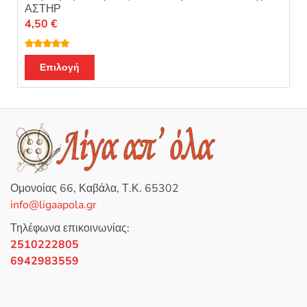
ΑΣΤΗΡ
4,50
€
Βαθμολογή
Αυτό
θηκε με
Επιλογή
4.90
από 5
το
προϊόν
έχει
πολλαπλές
παραλλαγές.
Οι
επιλογές
Ομονοίας 66, Καβάλα, Τ.Κ. 65302
μπορούν
info@ligaapola.gr
να
επιλεγούν
Τηλέφωνα επικοινωνίας:
στη
2510222805
σελίδα
6942983559
του
προϊόντος