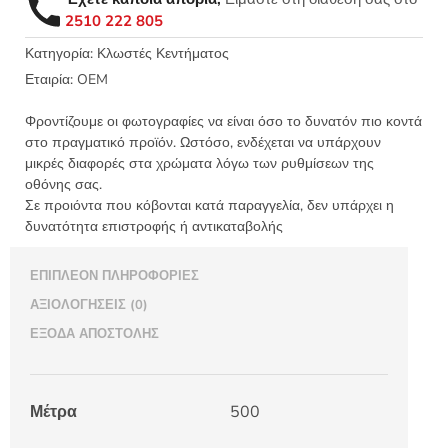
Bright
2510 222 805
3κλωνη
κώνος
Κατηγορία:
Κλωστές Κεντήματος
500μ.
Εταιρία:
OEM
Lumeya
Luster
Φροντίζουμε οι φωτογραφίες να είναι όσο το δυνατόν πιο κοντά
ποσότητα
στο πραγματικό προϊόν. Ωστόσο, ενδέχεται να υπάρχουν
μικρές διαφορές στα χρώματα λόγω των ρυθμίσεων της
οθόνης σας.
Σε προιόντα που κόβονται κατά παραγγελία, δεν υπάρχει η
δυνατότητα επιστροφής ή αντικαταβολής
ΕΠΙΠΛΈΟΝ ΠΛΗΡΟΦΟΡΊΕΣ
ΑΞΙΟΛΟΓΉΣΕΙΣ (0)
ΈΞΟΔΑ ΑΠΟΣΤΟΛΉΣ
Μέτρα
500