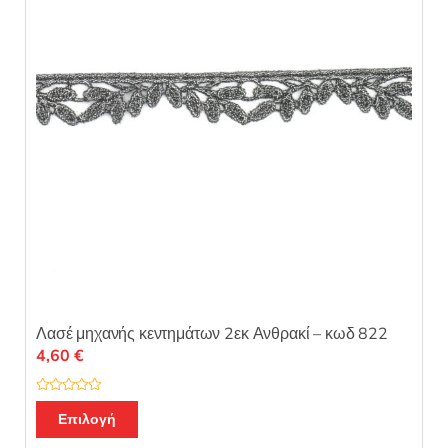
Λασέ μηχανής κεντημάτων 2εκ Ανθρακί – κωδ 822
4,60
€
Β
α
Επιλογή
θ
μ