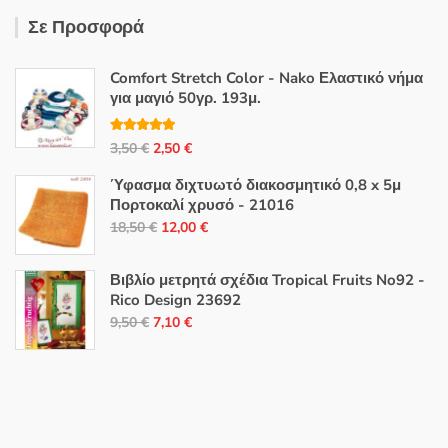
Σε Προσφορά
Comfort Stretch Color - Nako Ελαστικό νήμα
για μαγιό 50γρ. 193μ.
Βαθμολογή
Original
Η
3,50
€
2,50
€
θηκε με
5.00
από 5
price
τρέχουσα
Ύφασμα διχτυωτό διακοσμητικό 0,8 x 5μ
was:
τιμή
Πορτοκαλί χρυσό - 21016
3,50 €.
είναι:
Original
Η
18,50
€
12,00
€
2,50 €.
price
τρέχουσα
was:
τιμή
Βιβλίο μετρητά σχέδια Tropical Fruits No92 -
18,50 €.
είναι:
Rico Design 23692
Original
Η
12,00 €.
9,50
€
7,10
€
price
τρέχουσα
was:
τιμή
9,50 €.
είναι:
7,10 €.