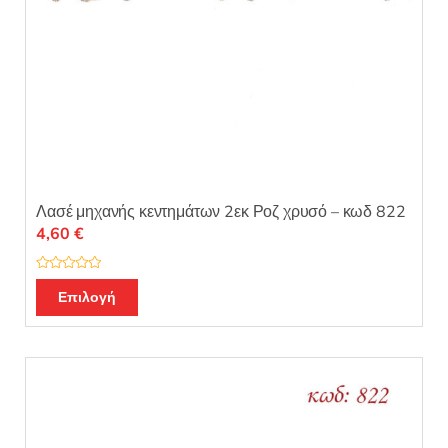
Λασέ μηχανής κεντημάτων 2εκ Ροζ χρυσό – κωδ 822
4,60
€
Β
α
Επιλογή
θ
μ
ο
λ
ο
γ
ή
θ
η
κ
ε
μ
ε