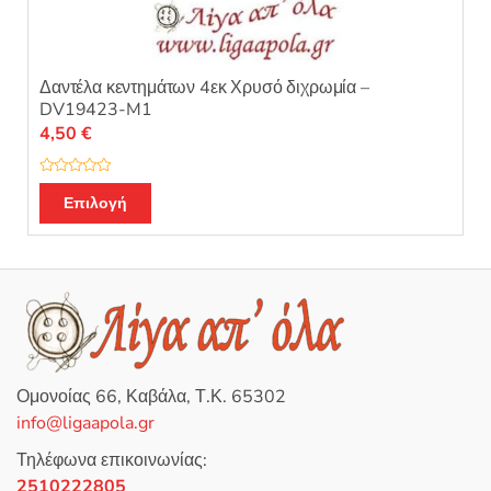
Δαντέλα κεντημάτων 4εκ Χρυσό διχρωμία –
DV19423-M1
4,50
€
Β
α
Επιλογή
θ
μ
ο
λ
ο
γ
ή
θ
η
κ
ε
μ
ε
0
Ομονοίας 66, Καβάλα, Τ.Κ. 65302
α
π
info@ligaapola.gr
ό
5
Τηλέφωνα επικοινωνίας:
2510222805