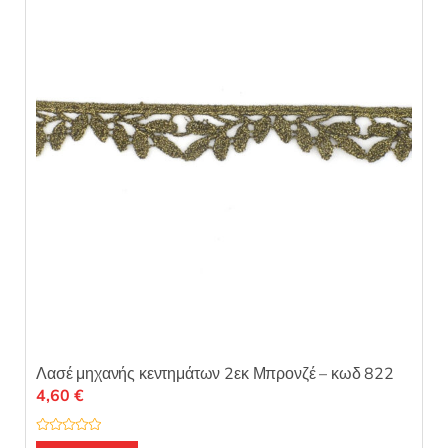
0
α
π
ό
5
Λασέ μηχανής κεντημάτων 2εκ Μπρονζέ – κωδ 822
4,60
€
Β