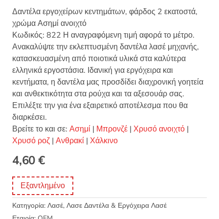
Δαντέλα εργοχείρων κεντημάτων, φάρδος 2 εκατοστά,
χρώμα Ασημί ανοιχτό
Κωδικός: 822 Η αναγραφόμενη τιμή αφορά το μέτρο.
Ανακαλύψτε την εκλεπτυσμένη δαντέλα λασέ μηχανής,
κατασκευασμένη από ποιοτικά υλικά στα καλύτερα
ελληνικά εργοστάσια. Ιδανική για εργόχειρα και
κεντήματα, η δαντέλα μας προσδίδει διαχρονική γοητεία
και ανθεκτικότητα στα ρούχα και τα αξεσουάρ σας.
Επιλέξτε την για ένα εξαιρετικό αποτέλεσμα που θα
διαρκέσει.
Βρείτε το και σε:
Ασημί
|
Μπρονζέ
|
Χρυσό ανοιχτό
|
Χρυσό ροζ
|
Ανθρακί
|
Χάλκινο
4,60
€
Εξαντλημένο
Κατηγορία:
Λασέ, Λασε Δαντέλα & Εργόχειρα Λασέ
Εταιρία:
OEM