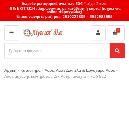
Δωρεάν μεταφορικά άνω των 50€!
* μέχρι 2 κιλά.
-5% ΕΚΠΤΩΣΗ πληρώνοντας με κατάθεση ή κάρτα! (ισχύει για
online παραγγελίες)
Επικοινωνήστε μαζί μας:
2510222805
-
6942983559
0
M
E
S
N
e
S
Category
U
a
e
name
a
r
r
Αρχική
-
Κατάστημα
-
Λασέ, Λασε Δαντέλα & Εργόχειρα Λασέ
-
c
c
Λασέ μηχανής κεντημάτων 2εκ Ασημί ανοιχτό – κωδ 822
h
h
p
r
o
d
u
c
t
s