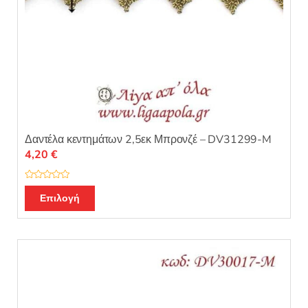
Δαντέλα κεντημάτων 2,5εκ Μπρονζέ – DV31299-M
4,20
€
Β
α
Επιλογή
θ
μ
ο
λ
ο
γ
ή
θ
η
κ
ε
μ
ε