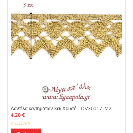
0
α
π
ό
5
Δαντέλα κεντημάτων 3εκ Χρυσό – DV30017-M2
4,20
€
Β
α