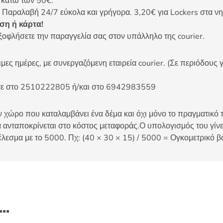
ς κάτω των 50€.
 Παραλαβή 24/7 εύκολα και γρήγορα. 3,20€ για Lockers στα νη
η ή κάρτα!
ξοφλήσετε την παραγγελία σας στον υπάλληλο της courier.
ες ημέρες, με συνεργαζόμενη εταιρεία courier. (Σε περιόδους γ
είτε στο 2510222805 ή/και στο 6942983559
 χώρο που καταλαμβάνει ένα δέμα και όχι μόνο το πραγματικό τ
 ανταποκρίνεται στο κόστος μεταφοράς.Ο υπολογισμός του γίνετ
έλεσμα με το 5000. Πχ: (40 × 30 × 15) / 5000 = Ογκομετρικό β
ι…