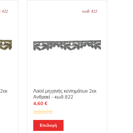
Λασέ μηχανής κεντημάτων 2εκ
 2εκ
Ανθρακί – κωδ 822
4,60
€
Β
α
θ
Επιλογή
μ
ο