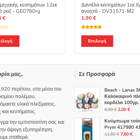
μηχανής κεντημάτων 12εκ
Δαντέλα κεντημάτων 1εκ 
ό ροζ – GEO780rg
ανοιχτό – DV31571-Μ2
0
€
1,90
€
Βαθμολογή
θηκε με
5.00
από 5
ιλογή
Επιλογή
ορία μας..
Σε Προσφορά
1920 περίπου, στα μέσα του
Beach - Lanas S
οσμίου πολέμου,
Καλοκαιρινό πλ
κορδέλα 100γρ.
όμαστε υλικά πλεξίματος,
Original
Η
6,90
€
2,00
€
 και κεντήματος.
price
τρέ
Κούμπωμα τσά
ιγμα την εμπιστοσύνη σας και
was:
τιμή
Prym 417980 4
 την άψογη εξυπηρέτηση,
6,90 €.
είναι
Original
Η
11,60
€
7,80
€
ουμε σταθερά.
2,00