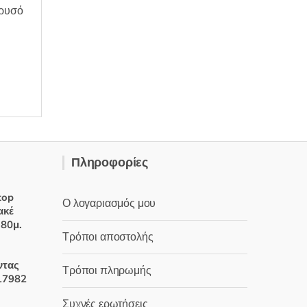
Χρυσό
Πληροφορίες
top
Ο λογαριασμός μου
ακέ
 80μ.
Τρόποι αποστολής
χουσα
ντας
Τρόποι πληρωμής
17982
:
Συχνές ερωτήσεις
 €.