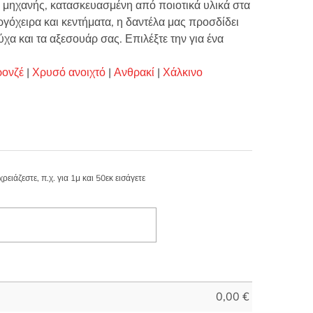
 μηχανής, κατασκευασμένη από ποιοτικά υλικά στα
ργόχειρα και κεντήματα, η δαντέλα μας προσδίδει
ύχα και τα αξεσουάρ σας. Επιλέξτε την για ένα
ονζέ
|
Χρυσό ανοιχτό
|
Ανθρακί
|
Χάλκινο
ιάζεστε, π.χ. για 1μ και 50εκ εισάγετε
0,00
€