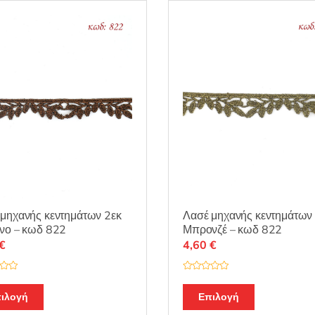
μηχανής κεντημάτων 2εκ
Λασέ μηχανής κεντημάτων
νο – κωδ 822
Μπρονζέ – κωδ 822
€
4,60
€
Β
α
θ
ιλογή
Επιλογή
μ
ο