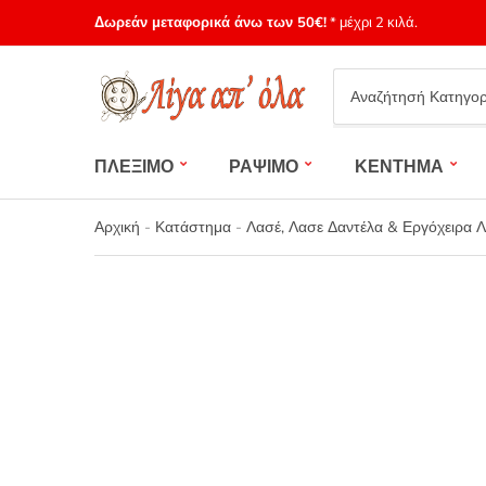
Δωρεάν μεταφορικά άνω των 50€!
* μέχρι 2 κιλά.
Category
name
ΠΛΕΞΙΜΟ
ΡΑΨΙΜΟ
ΚΕΝΤΗΜΑ
Αρχική
-
Κατάστημα
-
Λασέ, Λασε Δαντέλα & Εργόχειρα 