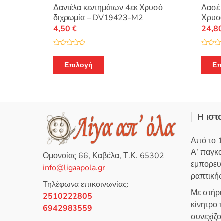
Δαντέλα κεντημάτων 4εκ Χρυσό
Λασέ 
διχρωμία – DV19423-M2
Χρυσ
4,50
€
24,8
Β
Β
α
α
θ
θ
Επιλογή
Επ
μ
μ
ο
ο
λ
λ
ο
ο
γ
γ
ή
ή
θ
θ
η
η
Η ιστ
κ
κ
ε
ε
μ
μ
ε
ε
Από το 
0
0
α
α
Α’ παγκ
π
π
Ομονοίας 66, Καβάλα, Τ.Κ. 65302
ό
ό
εμπορευ
5
5
info@ligaapola.gr
ραπτικής
Τηλέφωνα επικοινωνίας:
Με στήρ
2510222805
κίνητρο
6942983559
συνεχίζ