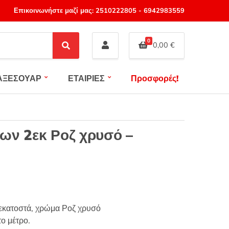
Επικοινωνήστε μαζί μας:
2510222805
-
6942983559
0
0,00
€
S
e
a
ΑΞΕΣΟΥΑΡ
ΕΤΑΙΡΙΕΣ
Προσφορές!
r
c
h
ων 2εκ Ροζ χρυσό –
 εκατοστά, χρώμα Ροζ χρυσό
ο μέτρο.