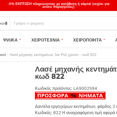
-5% ΕΚΠΤΩΣΗ πληρώνοντας με κατάθεση ή κάρτα! (ισχύει για
online παραγγελίες)
S
e
a
r
ΨΙΛΙΚΑ
ΧΕΙΡΟΤΕΧΝΙΑ
ΧΕΙΡΟΠΟΙΗΤΑ
c
h
p
Λασέ
-
Λασέ μηχανής κεντημάτων 2εκ Ροζ χρυσό – κωδ 822
r
o
Λασέ μηχανής κεντημάτ
d
κωδ 822
u
c
t
Κωδικός προϊόντος:
LA9002594
s
:
Δαντέλα εργοχείρων κεντημάτων, φάρδος 2
Κωδικός: 822 Η αναγραφόμενη τιμή αφορά τ