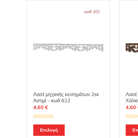
Λασέ μηχανής κεντημάτων 2εκ
Λασέ 
Ασημί – κωδ 822
Χάλκι
4,60
€
4,60
Β
Β
α
α
θ
θ
Επιλογή
Επ
μ
μ
ο
ο