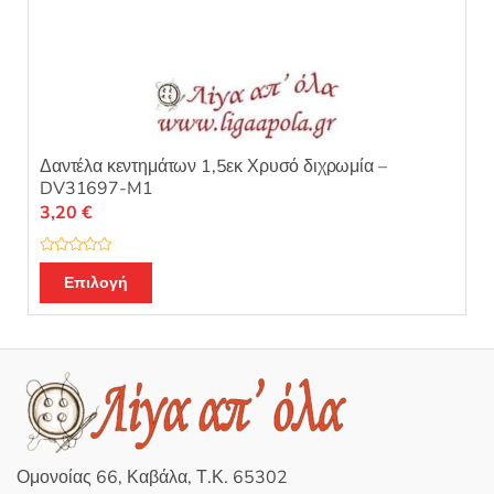
Δαντέλα κεντημάτων 1,5εκ Χρυσό διχρωμία –
DV31697-M1
3,20
€
Β
α
Επιλογή
θ
μ
ο
λ
ο
γ
ή
θ
η
κ
ε
μ
ε
0
Ομονοίας 66, Καβάλα, Τ.Κ. 65302
α
π