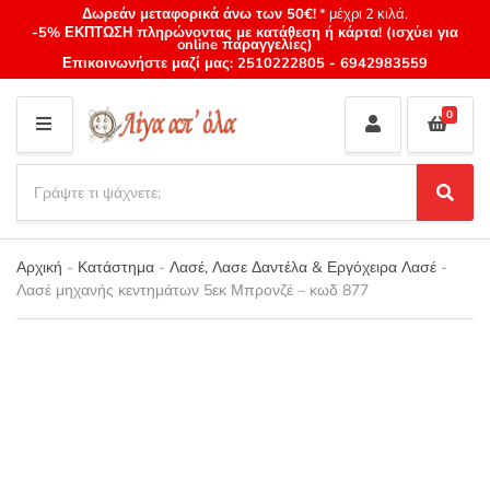
Δωρεάν μεταφορικά άνω των 50€!
* μέχρι 2 κιλά.
-5% ΕΚΠΤΩΣΗ πληρώνοντας με κατάθεση ή κάρτα! (ισχύει για
online παραγγελίες)
Επικοινωνήστε μαζί μας:
2510222805
-
6942983559
0
M
E
S
N
e
S
Category
U
a
e
name
a
r
r
Αρχική
-
Κατάστημα
-
Λασέ, Λασε Δαντέλα & Εργόχειρα Λασέ
-
c
c
Λασέ μηχανής κεντημάτων 5εκ Μπρονζέ – κωδ 877
h
h
p
r
o
d
u
c
t
s