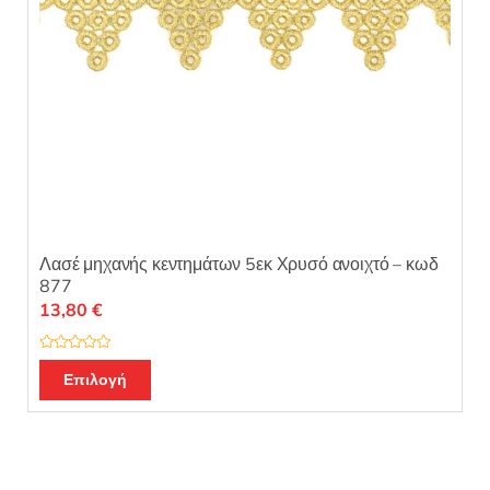
Λασέ μηχανής κεντημάτων 5εκ Χρυσό ανοιχτό – κωδ
877
13,80
€
Β
α
Επιλογή
θ
μ
ο
λ
ο
γ
ή
θ