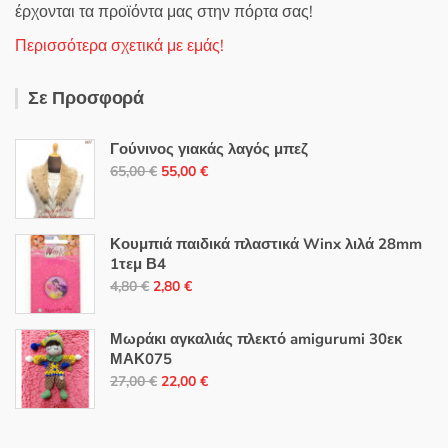
έρχονται τα προϊόντα μας στην πόρτα σας!
Περισσότερα σχετικά με εμάς!
Σε Προσφορά
Γούνινος γιακάς λαγός μπεζ
Original
Η
65,00
€
55,00
€
price
τρέχουσα
was:
τιμή
65,00 €.
είναι:
Κουμπιά παιδικά πλαστικά Winx λιλά 28mm
1τεμ Β4
55,00 €.
Original
Η
4,80
€
2,80
€
price
τρέχουσα
was:
τιμή
Μωράκι αγκαλιάς πλεκτό amigurumi 30εκ
4,80 €.
είναι:
ΜΑΚ075
Original
Η
2,80 €.
27,00
€
22,00
€
price
τρέχουσα
was:
τιμή