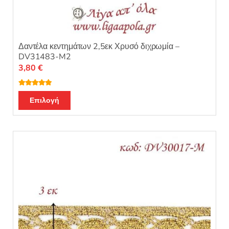
Δαντέλα κεντημάτων 2,5εκ Χρυσό διχρωμία –
DV31483-M2
3,80
€
Βαθμολογή
θηκε με
5.00
Επιλογή
από 5