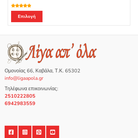
Βαθμολογή
θηκε με
5.00
Επιλογή
από 5
Ομονοίας 66, Καβάλα, Τ.Κ. 65302
info@ligaapola.gr
Τηλέφωνα επικοινωνίας:
2510222805
6942983559