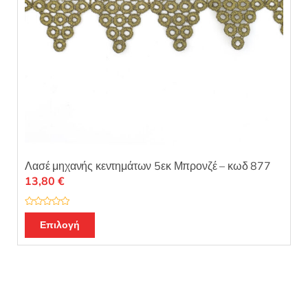
Λασέ μηχανής κεντημάτων 5εκ Μπρονζέ – κωδ 877
13,80
€
Β
α
Επιλογή
θ
μ
ο
λ
ο
γ
ή
θ
η
κ