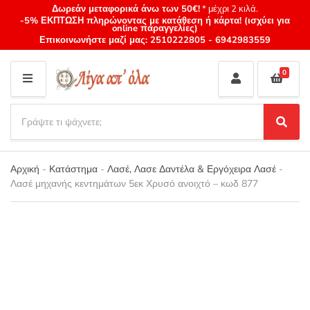
Δωρεάν μεταφορικά άνω των 50€!
* μέχρι 2 κιλά.
-5% ΕΚΠΤΩΣΗ πληρώνοντας με κατάθεση ή κάρτα! (ισχύει για
online παραγγελίες)
Επικοινωνήστε μαζί μας:
2510222805
-
6942983559
0
M
E
S
N
e
S
Category
U
a
e
name
a
r
r
Αρχική
-
Κατάστημα
-
Λασέ, Λασε Δαντέλα & Εργόχειρα Λασέ
-
c
c
Λασέ μηχανής κεντημάτων 5εκ Χρυσό ανοιχτό – κωδ 877
h
h
p
r
o
d
u
c
t
s