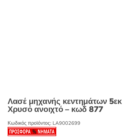
:
Λασέ μηχανής κεντημάτων 5εκ
Χρυσό ανοιχτό – κωδ 877
Κωδικός προϊόντος:
LA9002699