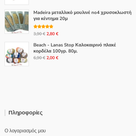
price
τρέχουσα
was:
τιμή
Madeira μεταλλικό μουλινέ no4 χρυσοκλωστή
28,50 €.
είναι:
για κέντημα 20μ
17,00 €.
Βαθμολογή
Original
Η
3,90
€
2,80
€
θηκε με
5.00
από 5
price
τρέχουσα
Beach - Lanas Stop Καλοκαιρινό πλακέ
was:
τιμή
κορδέλα 100γρ. 80μ.
3,90 €.
είναι:
Original
Η
6,90
€
2,00
€
2,80 €.
price
τρέχουσα
was:
τιμή
6,90 €.
είναι:
2,00 €.
Πληροφορίες
Ο λογαριασμός μου