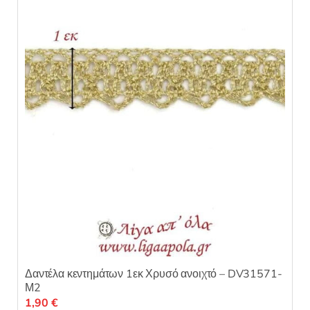
μ
ε
0
α
π
ό
5
Δαντέλα κεντημάτων 1εκ Χρυσό ανοιχτό – DV31571-
Μ2
1,90
€