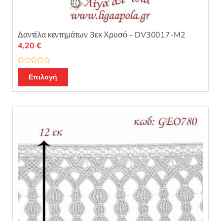
Δαντέλα κεντημάτων 3εκ Χρυσό – DV30017-M2
4,20
€
Β
α
Επιλογή
θ
μ
ο
λ
ο
γ
ή
θ
η
κ
ε
μ
ε
0
α
π
ό
5