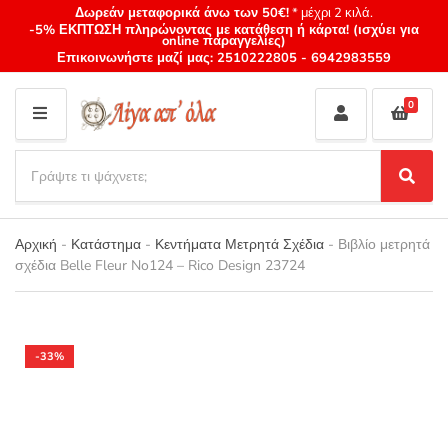
Δωρεάν μεταφορικά άνω των 50€!
* μέχρι 2 κιλά.
-5% ΕΚΠΤΩΣΗ πληρώνοντας με κατάθεση ή κάρτα! (ισχύει για
online παραγγελίες)
Επικοινωνήστε μαζί μας:
2510222805
-
6942983559
0
M
E
S
N
e
S
Category
U
a
e
name
a
r
r
Αρχική
-
Κατάστημα
-
Κεντήματα Μετρητά Σχέδια
-
Βιβλίο μετρητά
c
c
σχέδια Belle Fleur No124 – Rico Design 23724
h
h
p
r
o
d
-33%
u
c
t
s