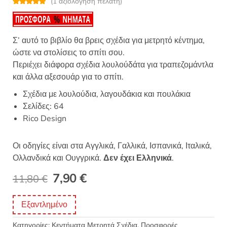
(
1
αξιολόγηση πελάτη)
Βαθμολογή
1
θηκε με
5.00
από 5 με
βάση
βαθμολογία
Σ’ αυτό το βιβλίο θα βρεις σχέδια για μετρητό κέντημα,
πελάτη
ώστε να στολίσεις το σπίτι σου.
Περιέχει διάφορα σχέδια λουλούδάτα για τραπεζομάντλα
και άλλα αξεσουάρ για το σπίτι.
Σχέδια με λουλούδια, λαγουδάκια και πουλάκια
Σελίδες: 64
Rico Design
Οι οδηγίες είναι στα Αγγλικά, Γαλλικά, Ισπανικά, Ιταλικά,
Ολλανδικά και Ουγγρικά.
Δεν έχει Ελληνικά
.
Original
Η
7,90
€
11,80
€
price
τρέχουσα
Εξαντλημένο
was:
τιμή
Κατηγορίες:
Κεντήματα Μετρητά Σχέδια
,
Προσφορές