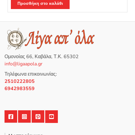
α
Προσθήκη στο καλάθι
74,50 €.
είναι:
θ
μ
59,90 €.
ο
λ
ο
γ
ή
θ
η
κ
ε
μ
ε
0
Ομονοίας 66, Καβάλα, Τ.Κ. 65302
α
π
info@ligaapola.gr
ό
5
Τηλέφωνα επικοινωνίας:
2510222805
6942983559