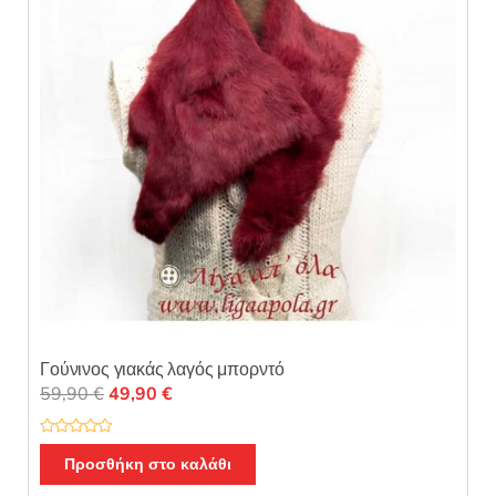
Γούνινος γιακάς λαγός μπορντό
Original
Η
59,90
€
49,90
€
price
τρέχουσα
was:
τιμή
Β
α
Προσθήκη στο καλάθι
59,90 €.
είναι:
θ
μ