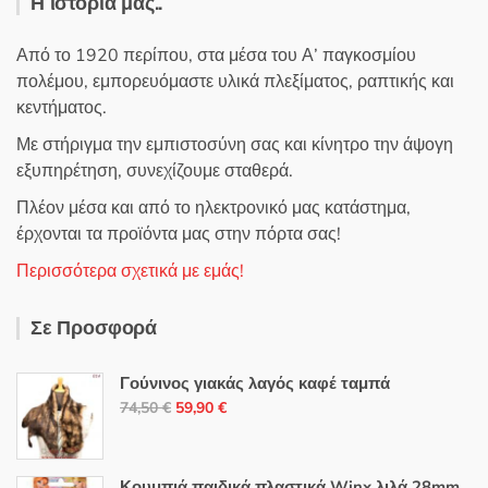
Η ιστορία μας..
Από το 1920 περίπου, στα μέσα του Α’ παγκοσμίου
πολέμου, εμπορευόμαστε υλικά πλεξίματος, ραπτικής και
κεντήματος.
Με στήριγμα την εμπιστοσύνη σας και κίνητρο την άψογη
εξυπηρέτηση, συνεχίζουμε σταθερά.
Πλέον μέσα και από το ηλεκτρονικό μας κατάστημα,
έρχονται τα προϊόντα μας στην πόρτα σας!
Περισσότερα σχετικά με εμάς!
Σε Προσφορά
Γούνινος γιακάς λαγός καφέ ταμπά
Original
Η
74,50
€
59,90
€
price
τρέχουσα
was:
τιμή
74,50 €.
είναι:
Κουμπιά παιδικά πλαστικά Winx λιλά 28mm