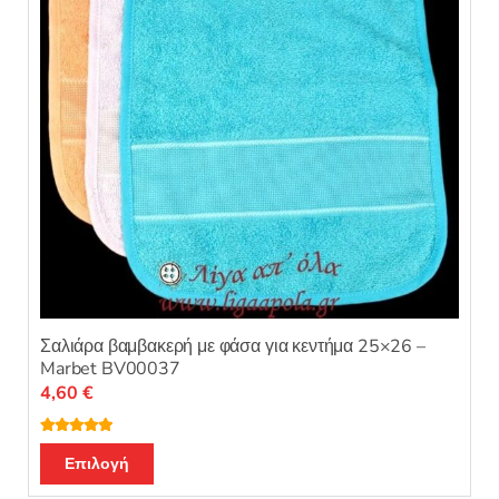
Σαλιάρα βαμβακερή με φάσα για κεντήμα 25×26 –
Marbet BV00037
4,60
€
Βαθμολογή
Αυτό
θηκε με
5.00
Επιλογή
από 5
το