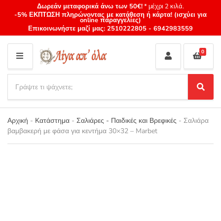
Δωρεάν μεταφορικά άνω των 50€!
* μέχρι 2 κιλά.
-5% ΕΚΠΤΩΣΗ πληρώνοντας με κατάθεση ή κάρτα! (ισχύει για
online παραγγελίες)
Επικοινωνήστε μαζί μας:
2510222805
-
6942983559
0
M
E
S
N
e
S
Category
U
a
e
name
a
r
r
Αρχική
-
Κατάστημα
-
Σαλιάρες - Παιδικές και Βρεφικές
-
Σαλιάρα
c
c
βαμβακερή με φάσα για κεντήμα 30×32 – Marbet
h
h
p
r
o
d
u
c
t
s