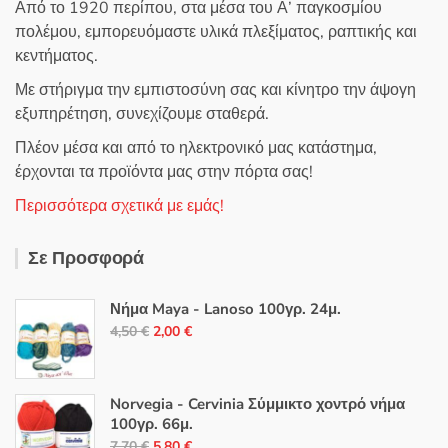
Από το 1920 περίπου, στα μέσα του Α’ παγκοσμίου
πολέμου, εμπορευόμαστε υλικά πλεξίματος, ραπτικής και
κεντήματος.
Με στήριγμα την εμπιστοσύνη σας και κίνητρο την άψογη
εξυπηρέτηση, συνεχίζουμε σταθερά.
Πλέον μέσα και από το ηλεκτρονικό μας κατάστημα,
έρχονται τα προϊόντα μας στην πόρτα σας!
Περισσότερα σχετικά με εμάς!
Σε Προσφορά
Νήμα Maya - Lanoso 100γρ. 24μ.
Original
Η
4,50
€
2,00
€
price
τρέχουσα
was:
τιμή
4,50 €.
είναι:
Norvegia - Cervinia Σύμμικτο χοντρό νήμα
100γρ. 66μ.
2,00 €.
Original
Η
7,70
€
5,80
€