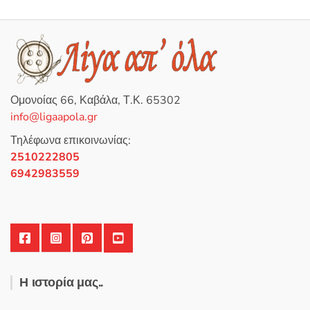
προϊόν
έχει
πολλαπλές
παραλλαγές.
Οι
επιλογές
Ομονοίας 66, Καβάλα, Τ.Κ. 65302
μπορούν
info@ligaapola.gr
να
επιλεγούν
Τηλέφωνα επικοινωνίας:
στη
2510222805
σελίδα
6942983559
του
προϊόντος
Η ιστορία μας..