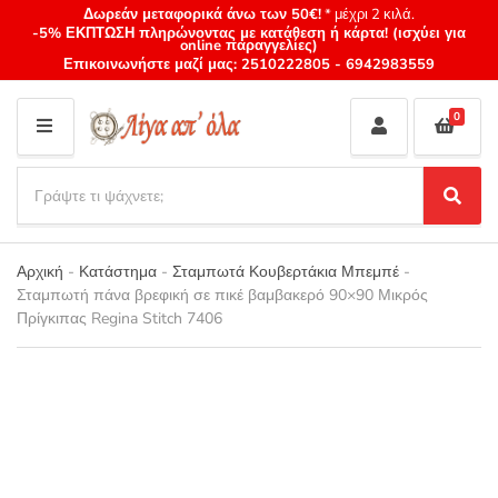
Δωρεάν μεταφορικά άνω των 50€!
* μέχρι 2 κιλά.
-5% ΕΚΠΤΩΣΗ πληρώνοντας με κατάθεση ή κάρτα! (ισχύει για
online παραγγελίες)
Επικοινωνήστε μαζί μας:
2510222805
-
6942983559
0
M
E
S
N
e
S
Category
U
a
e
name
a
r
r
Αρχική
-
Κατάστημα
-
Σταμπωτά Κουβερτάκια Μπεμπέ
-
c
c
Σταμπωτή πάνα βρεφική σε πικέ βαμβακερό 90×90 Μικρός
h
h
Πρίγκιπας Regina Stitch 7406
p
r
o
d
u
c
t
s