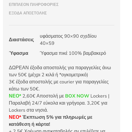
ΕΠΙΠΛΈΟΝ ΠΛΗΡΟΦΟΡΊΕΣ
ΈΞΟΔΑ ΑΠΟΣΤΟΛΉΣ
υφάσματος 90×90 σχεδίου
Διαστάσεις
40×59
Ύφασμα
Ύφασμα πικέ 100% βαμβακερό
ΔΩΡΕΑΝ έξοδα αποστολής για παραγγελίες άνω
των 50€ (μέχρι 2 κιλά ή *ογκομετρικό)
3€ έξοδα αποστολής με courier για παραγγελίες
κάτω των 50€.
ΝΕΟ*
2,60€ Αποστολή με
BOX NOW
Lockers |
Παραλαβή 24/7 εύκολα και γρήγορα. 3,20€ για
Lockers στα νησιά.
ΝΕΟ*
Έκπτωση 5% για πληρωμές με
κατάθεση ή κάρτα!
+ 2,5€ Χρέωση αντικαταβολής αν επιλέξετε να