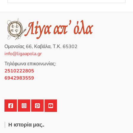
ο
λ
ο
γ
ή
θ
η
κ
ε
μ
ε
0
Ομονοίας 66, Καβάλα, Τ.Κ. 65302
α
π
info@ligaapola.gr
ό
5
Τηλέφωνα επικοινωνίας:
2510222805
6942983559
Η ιστορία μας..