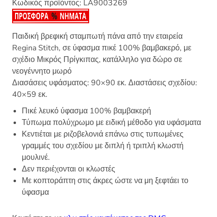
Κωδικός προϊόντος:
LA9003269
Παιδική βρεφική σταμπωτή πάνα από την εταιρεία
Regina Stitch, σε ύφασμα πικέ 100% βαμβακερό, με
σχέδιο Μικρός Πρίγκιπας, κατάλληλο για δώρο σε
νεογέννητο μωρό
Διασάσεις υφάσματος: 90×90 εκ. Διαστάσεις σχεδίου:
40×59 εκ.
Πικέ λευκό ύφασμα 100% βαμβακερή
Τύπωμα πολύχρωμο με ειδική μέθοδο για υφάσματα
Κεντιέται με ριζοβελονιά επάνω στις τυπωμένες
γραμμές του σχεδίου με διπλή ή τριπλή κλωστή
μουλινέ.
Δεν περιέχονται οι κλωστές
Με κοπτοράπτη στις άκρες ώστε να μη ξεφτάει το
ύφασμα