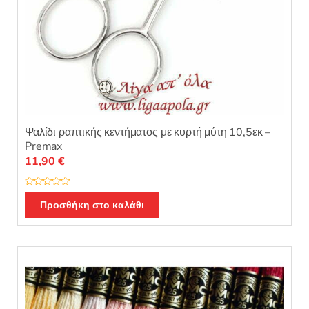
Ψαλίδι ραπτικής κεντήματος με κυρτή μύτη 10,5εκ –
Premax
11,90
€
Β
α
Προσθήκη στο καλάθι
θ
μ
ο
λ
ο
γ
ή
θ
η
κ
ε
μ
ε