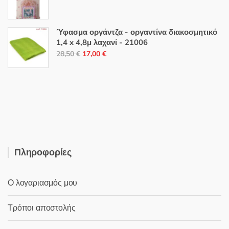
44,00 €.
price
τρέχουσα
was:
τιμή
6,00 €.
είναι:
Ύφασμα οργάντζα - οργαντίνα διακοσμητικό
1,4 x 4,8μ λαχανί - 21006
5,50 €.
Original
Η
28,50
€
17,00
€
price
τρέχουσα
was:
τιμή
28,50 €.
είναι:
17,00 €.
Πληροφορίες
Ο λογαριασμός μου
Τρόποι αποστολής