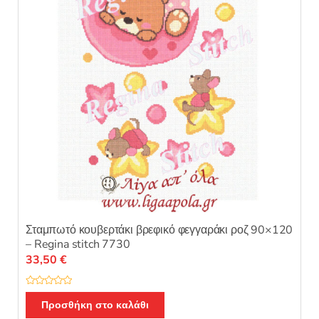
5
Σταμπωτό κουβερτάκι βρεφικό φεγγαράκι ροζ 90×120
– Regina stitch 7730
33,50
€
Β
α
Προσθήκη στο καλάθι
θ
μ