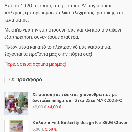
Από το 1920 περίπου, στα μέσα του Α’ παγκοσμίου
πολέμου, εμπορευόμαστε υλικά πλεξίματος, ραπτικής και
κεντήματος.
Με στήριγμα την εμπιστοσύνη σας και κίνητρο την άψογη
εξυπηρέτηση, συνεχίζουμε σταθερά.
Πλέον μέσα και από το ηλεκτρονικό μας κατάστημα,
έρχονται τα προϊόντα μας στην πόρτα σας!
Περισσότερα σχετικά με εμάς!
Σε Προσφορά
Χειροποίητος πλεκτός χιονάνθρωπος με
δεντράκι amigurumi 2τεμ 23εκ MAK2023-C
Original
Η
49,00
€
44,00
€
price
τρέχουσα
was:
τιμή
Καλούπι Felt Butterfly design No 8926 Clover
49,00 €.
είναι:
Original
Η
6,00
€
5,50
€