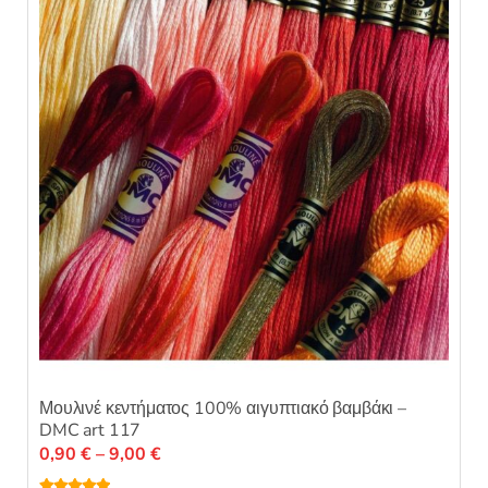
0
α
π
ό
5
Μουλινέ κεντήματος 100% αιγυπτιακό βαμβάκι –
DMC art 117
Price
0,90
€
–
9,00
€
range: