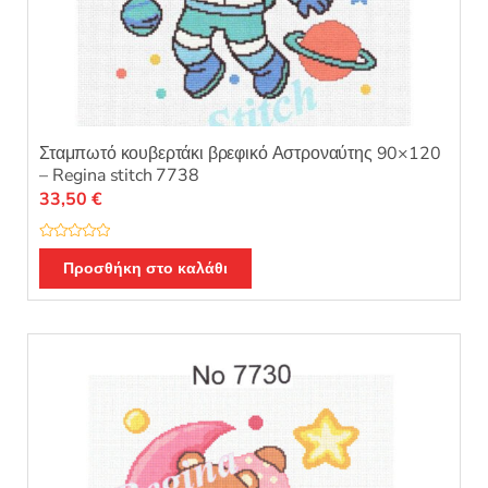
Σταμπωτό κουβερτάκι βρεφικό Αστροναύτης 90×120
– Regina stitch 7738
33,50
€
Β
α
Προσθήκη στο καλάθι
θ
μ
ο
λ
ο
γ
ή
θ
η
κ
ε
μ
ε
0
α
π
ό