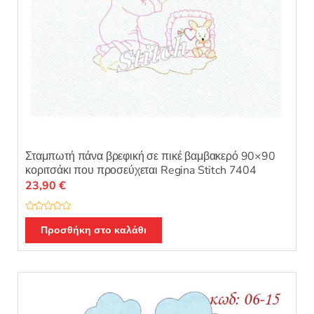
Σταμπωτή πάνα βρεφική σε πικέ βαμβακερό 90×90
κοριτσάκι που προσεύχεται Regina Stitch 7404
23,90
€
Β
α
Προσθήκη στο καλάθι
θ
μ
ο
λ
ο
γ
ή
θ
η
κ