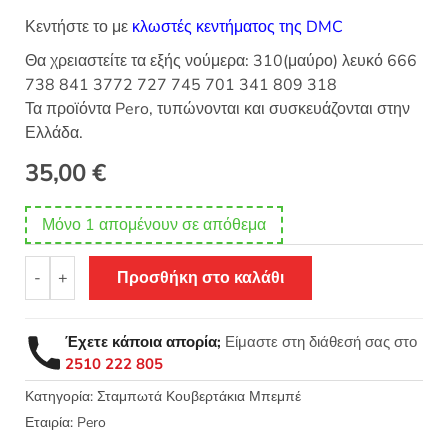
Κεντήστε το με
κλωστές κεντήματος της DMC
Θα χρειαστείτε τα εξής νούμερα: 310(μαύρο) λευκό 666
738 841 3772 727 745 701 341 809 318
Τα προϊόντα Pero, τυπώνονται και συσκευάζονται στην
Ελλάδα.
35,00
€
Μόνο 1 απομένουν σε απόθεμα
Σταμπωτό
-
+
Προσθήκη στο καλάθι
κουβερτάκι
παιδικό
βρεφικό
Έχετε κάποια απορία;
Είμαστε στη διάθεσή σας στο
Γουίνι
2510 222 805
100x120
-
Κατηγορία:
Σταμπωτά Κουβερτάκια Μπεμπέ
Pero
Εταιρία:
Pero
06-