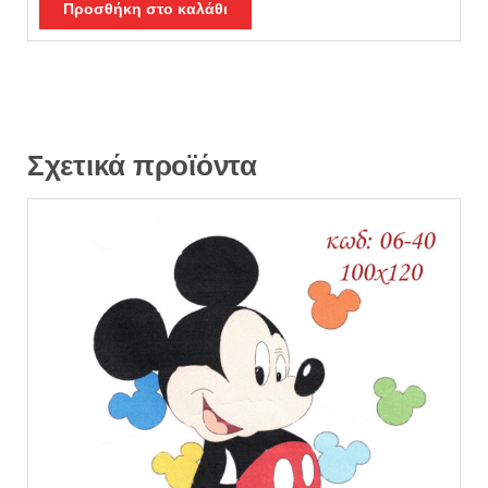
θηκε με
5.00
Προσθήκη στο καλάθι
από 5
Σχετικά προϊόντα