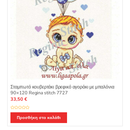
Σταμπωτό κουβερτάκι βρεφικό αγοράκι με μπαλόνια
90×120 Regina stitch 7727
33,50
€
Β
α
Προσθήκη στο καλάθι
θ
μ
ο
λ