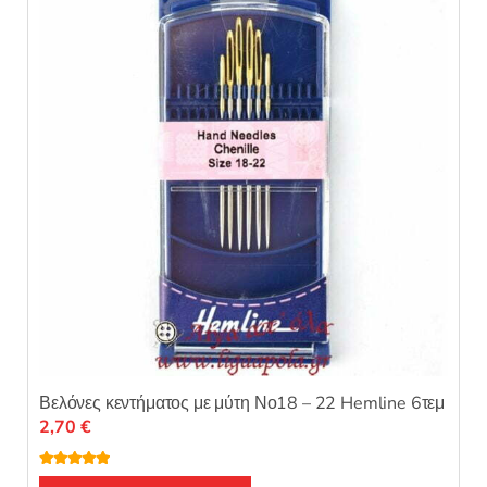
επιλογές
μπορούν
να
επιλεγούν
στη
σελίδα
του
προϊόντος
Βελόνες κεντήματος με μύτη Νο18 – 22 Hemline 6τεμ
2,70
€
Βαθμολογή