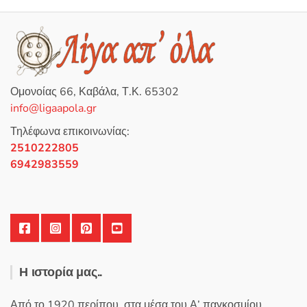
ο
γ
ή
θ
η
κ
ε
μ
ε
0
Ομονοίας 66, Καβάλα, Τ.Κ. 65302
α
π
info@ligaapola.gr
ό
5
Τηλέφωνα επικοινωνίας:
2510222805
6942983559
Η ιστορία μας..
Από το 1920 περίπου, στα μέσα του Α’ παγκοσμίου