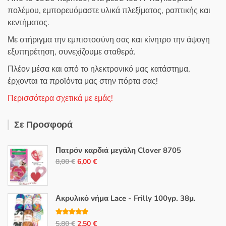
πολέμου, εμπορευόμαστε υλικά πλεξίματος, ραπτικής και
κεντήματος.
Με στήριγμα την εμπιστοσύνη σας και κίνητρο την άψογη
εξυπηρέτηση, συνεχίζουμε σταθερά.
Πλέον μέσα και από το ηλεκτρονικό μας κατάστημα,
έρχονται τα προϊόντα μας στην πόρτα σας!
Περισσότερα σχετικά με εμάς!
Σε Προσφορά
Πατρόν καρδιά μεγάλη Clover 8705
Original
Η
8,00
€
6,00
€
price
τρέχουσα
was:
τιμή
8,00 €.
είναι:
Ακρυλικό νήμα Lace - Frilly 100γρ. 38μ.
6,00 €.
Βαθμολογή
Original
Η
5,80
€
2,50
€