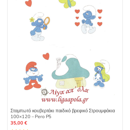
ε
0
α
π
ό
5
Σταμπωτό κουβερτάκι παιδικό βρεφικό Στρουμφάκια
100×120 – Pero P5
35,00
€