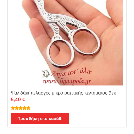
Ψαλιδάκι πελαργός μικρό ραπτικής κεντήματος 9εκ
5,40
€
Βαθμολογή
θηκε με
5.00
Προσθήκη στο καλάθι
από 5