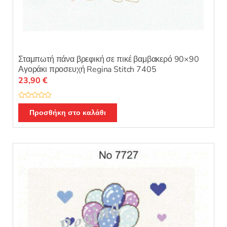
Σταμπωτή πάνα βρεφική σε πικέ βαμβακερό 90×90
Αγοράκι προσευχή Regina Stitch 7405
23,90
€
Β
α
Προσθήκη στο καλάθι
θ
μ
ο
λ
ο
γ
ή
θ
η
κ
ε
μ
ε
0
α
π
ό
5