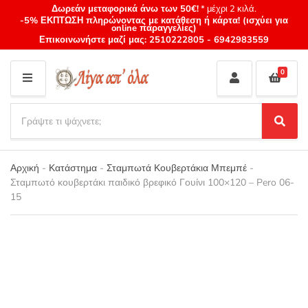
Δωρεάν μεταφορικά άνω των 50€!
* μέχρι 2 κιλά.
-5% ΕΚΠΤΩΣΗ πληρώνοντας με κατάθεση ή κάρτα! (ισχύει για
online παραγγελίες)
Επικοινωνήστε μαζί μας:
2510222805
-
6942983559
0
M
E
S
N
e
S
Category
U
a
e
name
a
r
r
Αρχική
-
Κατάστημα
-
Σταμπωτά Κουβερτάκια Μπεμπέ
-
c
c
Σταμπωτό κουβερτάκι παιδικό βρεφικό Γουίνι 100×120 – Pero 06-
h
h
15
p
r
o
d
u
c
t
s