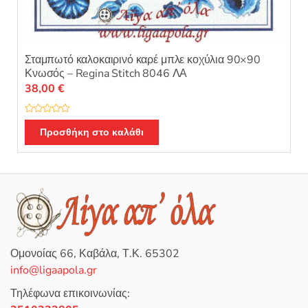
Σταμπωτό καλοκαιρινό καρέ μπλε κοχύλια 90×90
Κνωσός – Regina Stitch 8046 ΛΑ
38,00
€
Β
α
Προσθήκη στο καλάθι
θ
μ
ο
λ
ο
γ
ή
θ
η
κ
ε
μ
ε
0
Ομονοίας 66, Καβάλα, Τ.Κ. 65302
α
π
info@ligaapola.gr
ό
5
Τηλέφωνα επικοινωνίας: