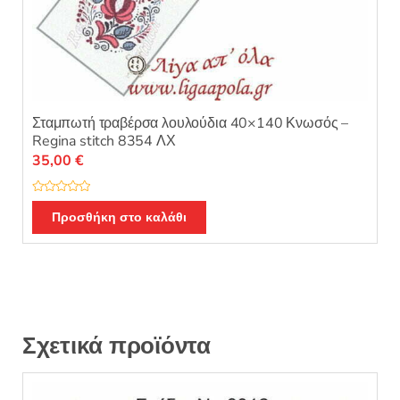
Σταμπωτή τραβέρσα λουλούδια 40×140 Κνωσός –
Regina stitch 8354 ΛΧ
35,00
€
Β
α
Προσθήκη στο καλάθι
θ
μ
ο
λ
ο
γ
ή
θ
η
κ
ε
Σχετικά προϊόντα
μ
ε
0
α
π
ό