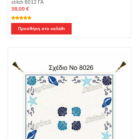
stitch 8012 ΓΑ
38,00
€
Βαθμολογή
θηκε με
5.00
Προσθήκη στο καλάθι
από 5