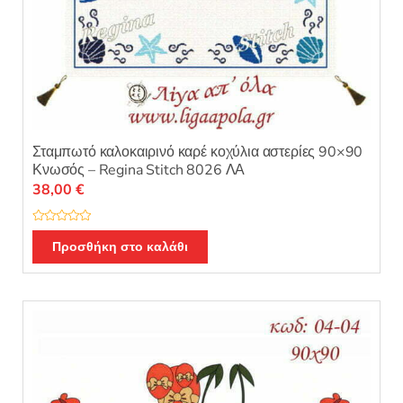
Σταμπωτό καλοκαιρινό καρέ κοχύλια αστερίες 90×90
Κνωσός – Regina Stitch 8026 ΛΑ
38,00
€
Β
α
Προσθήκη στο καλάθι
θ
μ
ο
λ
ο
γ
ή
θ
η
κ
ε
μ
ε
0