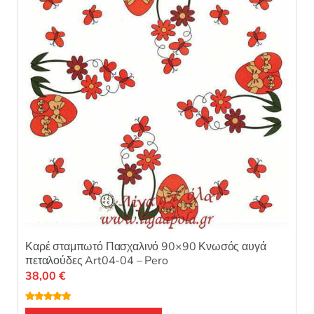
α
π
ό
5
Καρέ σταμπωτό Πασχαλινό 90×90 Κνωσός αυγά
πεταλούδες Art04-04 – Pero
38,00
€
Βαθμολογή