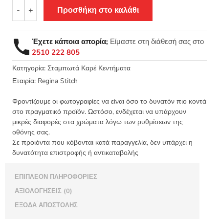
Σταμπωτό
-
+
Προσθήκη στο καλάθι
καρέ
λουλούδια
90x90
Έχετε κάποια απορία;
Είμαστε στη διάθεσή σας στο
Κνωσός
2510 222 805
-
Regina
Κατηγορία:
Σταμπωτά Καρέ Κεντήματα
stitch
Εταιρία:
Regina Stitch
8054
ΛΧ
Φροντίζουμε οι φωτογραφίες να είναι όσο το δυνατόν πιο κοντά
ποσότητα
στο πραγματικό προϊόν. Ωστόσο, ενδέχεται να υπάρχουν
μικρές διαφορές στα χρώματα λόγω των ρυθμίσεων της
οθόνης σας.
Σε προιόντα που κόβονται κατά παραγγελία, δεν υπάρχει η
δυνατότητα επιστροφής ή αντικαταβολής
ΕΠΙΠΛΈΟΝ ΠΛΗΡΟΦΟΡΊΕΣ
ΑΞΙΟΛΟΓΉΣΕΙΣ (0)
ΈΞΟΔΑ ΑΠΟΣΤΟΛΉΣ