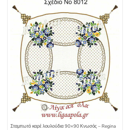
5
Σταμπωτό καρέ λουλούδια 90×90 Κνωσός – Regina