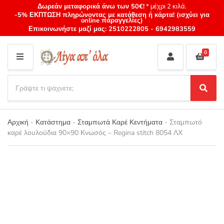
Δωρεάν μεταφορικά άνω των 50€!
* μέχρι 2 κιλά.
-5% ΕΚΠΤΩΣΗ πληρώνοντας με κατάθεση ή κάρτα! (ισχύει για
online παραγγελίες)
Επικοινωνήστε μαζί μας:
2510222805
-
6942983559
0
M
E
S
N
e
S
Category
U
a
e
name
a
r
r
Αρχική
-
Κατάστημα
-
Σταμπωτά Καρέ Κεντήματα
-
Σταμπωτό
c
c
καρέ λουλούδια 90×90 Κνωσός – Regina stitch 8054 ΛΧ
h
h
p
r
o
d
u
c
t
s