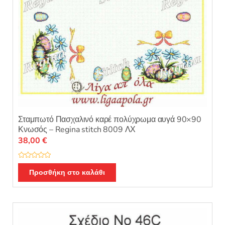
Σταμπωτό Πασχαλινό καρέ πολύχρωμα αυγά 90×90
Κνωσός – Regina stitch 8009 ΛΧ
38,00
€
Β
α
Προσθήκη στο καλάθι
θ
μ
ο
λ
ο
γ
ή
θ
η