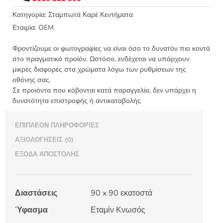
Κνωσός
-
Κατηγορία:
Σταμπωτά Καρέ Κεντήματα
S4
Εταιρία:
OEM
ποσότητα
Φροντίζουμε οι φωτογραφίες να είναι όσο το δυνατόν πιο κοντά
στο πραγματικό προϊόν. Ωστόσο, ενδέχεται να υπάρχουν
μικρές διαφορές στα χρώματα λόγω των ρυθμίσεων της
οθόνης σας.
Σε προιόντα που κόβονται κατά παραγγελία, δεν υπάρχει η
δυνατότητα επιστροφής ή αντικαταβολής
ΕΠΙΠΛΈΟΝ ΠΛΗΡΟΦΟΡΊΕΣ
ΑΞΙΟΛΟΓΉΣΕΙΣ (0)
ΈΞΟΔΑ ΑΠΟΣΤΟΛΉΣ
Διαστάσεις
90 x 90 εκατοστά
Ύφασμα
Εταμίν Κνωσός