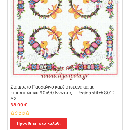
Σταμπωτό Πασχαλινό καρέ στεφανάκια με
κοτοπουλάκια 90×90 Κνωσός – Regina stitch 8022
ΛΧ
38,00
€
Β
α
Προσθήκη στο καλάθι
θ
μ