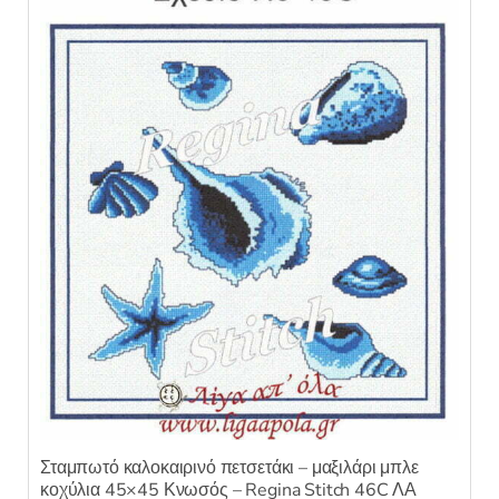
κ
ε
μ
ε
0
α
π
ό
5
Σταμπωτό καλοκαιρινό πετσετάκι – μαξιλάρι μπλε
κοχύλια 45×45 Κνωσός – Regina Stitch 46C ΛΑ