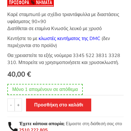
Καρέ σταμπωτό με σχέδιο τριαντάφυλλα με διαστάσεις
υφάσματος 90×90
Διατίθεται σε εταμίνα Κνωσός λευκό με χρυσό
Κεντήστε το με
κλωστές κεντήματος της DMC
(δεν
περιέχονται στο προϊόν)
Θα χρειαστείτε τα εξής νούμερα 3345 522 3831 3328
310. Μπορείτε να χρησιμοποιήσετε και χρυσοκλωστή.
40,00
€
Μόνο 1 απομένουν σε απόθεμα
Σταμπωτό
-
+
Προσθήκη στο καλάθι
κέντημα
καρέ
Τριαντάφυλλα
Έχετε κάποια απορία;
Είμαστε στη διάθεσή σας στο
90x90
2510 222 805