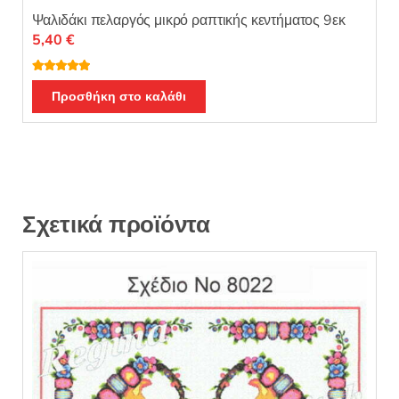
Ψαλιδάκι πελαργός μικρό ραπτικής κεντήματος 9εκ
5,40
€
Βαθμολογή
θηκε με
5.00
Προσθήκη στο καλάθι
από 5
Σχετικά προϊόντα