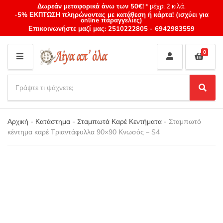
Δωρεάν μεταφορικά άνω των 50€!
* μέχρι 2 κιλά.
-5% ΕΚΠΤΩΣΗ πληρώνοντας με κατάθεση ή κάρτα! (ισχύει για
online παραγγελίες)
Επικοινωνήστε μαζί μας:
2510222805
-
6942983559
0
M
E
S
N
e
S
Category
U
a
e
name
a
r
r
Αρχική
-
Κατάστημα
-
Σταμπωτά Καρέ Κεντήματα
-
Σταμπωτό
c
c
κέντημα καρέ Τριαντάφυλλα 90×90 Κνωσός – S4
h
h
p
r
o
d
u
c
t
s