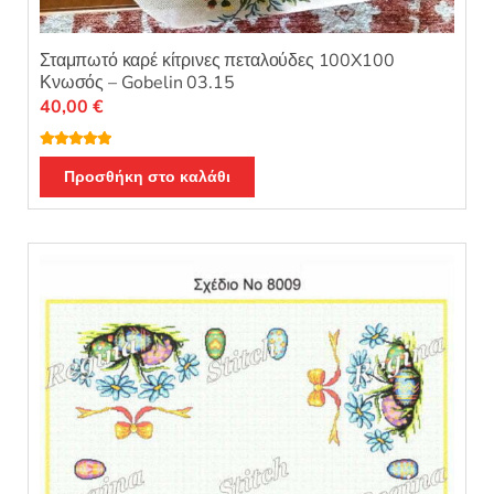
Σταμπωτό καρέ κίτρινες πεταλούδες 100X100
Κνωσός – Gobelin 03.15
40,00
€
Βαθμολογή
θηκε με
5.00
Προσθήκη στο καλάθι
από 5