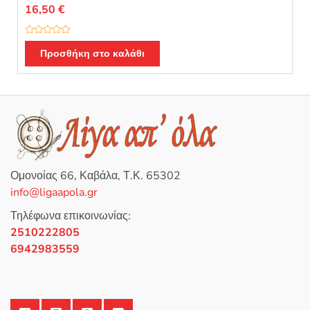
16,50
€
Β
α
Προσθήκη στο καλάθι
θ
μ
ο
λ
ο
γ
ή
θ
η
κ
ε
μ
ε
0
Ομονοίας 66, Καβάλα, Τ.Κ. 65302
α
π
info@ligaapola.gr
ό
5
Τηλέφωνα επικοινωνίας:
2510222805
6942983559