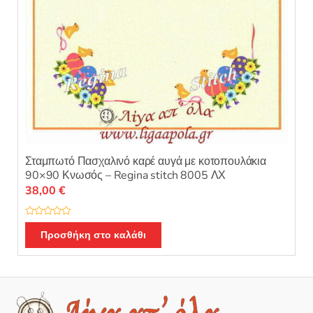
Σταμπωτό Πασχαλινό καρέ αυγά με κοτοπουλάκια
90×90 Κνωσός – Regina stitch 8005 ΛΧ
38,00
€
Β
α
Προσθήκη στο καλάθι
θ
μ
ο
λ
ο
γ
ή
θ
η