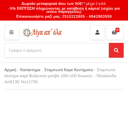
Δωρεάν μεταφορικά άνω των 50€!
* μέχρι 2 κιλά.
-5% ΕΚΠΤΩΣΗ πληρώνοντας με κατάθεση ή κάρτα! (ισχύει για
online παραγγελίες)
Επικοινωνήστε μαζί μας:
2510222805
-
6942983559
0
M
E
S
N
e
S
Category
U
a
e
name
a
r
r
Αρχική
-
Κατάστημα
-
Σταμπωτά Καρέ Κεντήματα
-
Σταμπωτό
c
c
κέντημα καρέ Βυζαντινό μοτίβο 100×100 Κνωσός – Πεταλούδα
h
h
Art613G No1173G
p
r
o
d
u
c
t
s