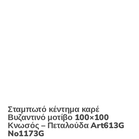
:
Σταμπωτό κέντημα καρέ
Βυζαντινό μοτίβο 100×100
Κνωσός – Πεταλούδα Art613G
No1173G