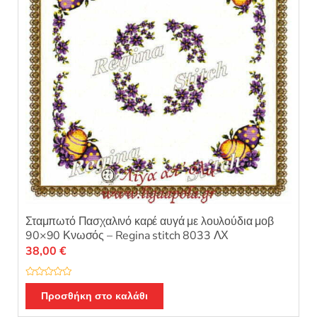
Σταμπωτό Πασχαλινό καρέ αυγά με λουλούδια μοβ
90×90 Κνωσός – Regina stitch 8033 ΛΧ
38,00
€
Β
α
Προσθήκη στο καλάθι
θ
μ