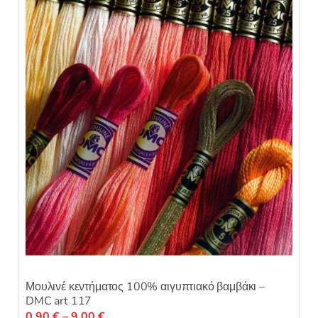
Μουλινέ κεντήματος 100% αιγυπτιακό βαμβάκι –
DMC art 117
Price
0,90
€
–
9,00
€