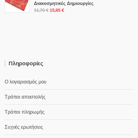
Διακοσμητικές Δημιουργίες
2,00 €.
Original
Η
31,70
€
15,85
€
price
τρέχουσα
was:
τιμή
31,70 €.
είναι:
15,85 €.
Πληροφορίες
Ο λογαριασμός μου
Τρόποι αποστολής
Τρόποι πληρωμής
Συχνές ερωτήσεις