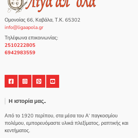
κ
ε
μ
ε
0
Ομονοίας 66, Καβάλα, Τ.Κ. 65302
α
π
info@ligaapola.gr
ό
5
Τηλέφωνα επικοινωνίας:
2510222805
6942983559
Η ιστορία μας..
Από το 1920 περίπου, στα μέσα του Α’ παγκοσμίου
πολέμου, εμπορευόμαστε υλικά πλεξίματος, ραπτικής και
κεντήματος.