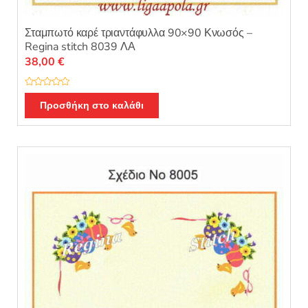
Σταμπωτό καρέ τριαντάφυλλα 90×90 Κνωσός –
Regina stitch 8039 ΛΑ
38,00
€
Β
α
Προσθήκη στο καλάθι
θ
μ
ο
λ
ο
γ
ή
θ
η
κ
ε
μ
ε
0
α
π
ό
5