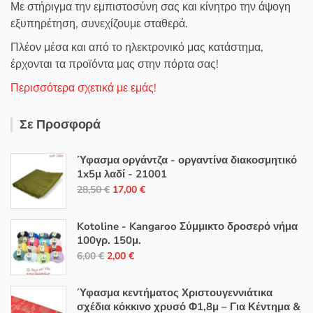
Με στήριγμα την εμπιστοσύνη σας και κίνητρο την άψογη
εξυπηρέτηση, συνεχίζουμε σταθερά.
Πλέον μέσα και από το ηλεκτρονικό μας κατάστημα,
έρχονται τα προϊόντα μας στην πόρτα σας!
Περισσότερα σχετικά με εμάς!
Σε Προσφορά
Ύφασμα οργάντζα - οργαντίνα διακοσμητικό
1x5μ λαδί - 21001
Original
Η
28,50
€
17,00
€
price
τρέχουσα
was:
τιμή
Kotoline - Kangaroo Σύμμικτο δροσερό νήμα
28,50 €.
είναι:
100γρ. 150μ.
Original
Η
17,00 €.
6,00
€
2,00
€
price
τρέχουσα
was:
τιμή
Ύφασμα κεντήματος Χριστουγεννιάτικα
6,00 €.
είναι:
σχέδια κόκκινο χρυσό Φ1,8μ – Για Κέντημα &