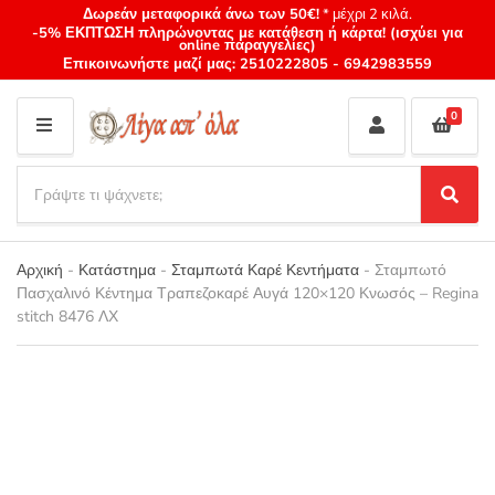
Δωρεάν μεταφορικά άνω των 50€!
* μέχρι 2 κιλά.
-5% ΕΚΠΤΩΣΗ πληρώνοντας με κατάθεση ή κάρτα! (ισχύει για
online παραγγελίες)
Επικοινωνήστε μαζί μας:
2510222805
-
6942983559
0
M
E
S
N
e
S
Category
U
a
e
name
a
r
r
Αρχική
-
Κατάστημα
-
Σταμπωτά Καρέ Κεντήματα
-
Σταμπωτό
c
c
Πασχαλινό Κέντημα Τραπεζοκαρέ Αυγά 120×120 Κνωσός – Regina
h
h
stitch 8476 ΛΧ
p
r
o
d
u
c
t
s