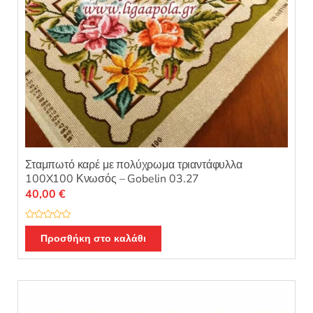
Σταμπωτό καρέ με πολύχρωμα τριαντάφυλλα
100X100 Κνωσός – Gobelin 03.27
40,00
€
Β
α
Προσθήκη στο καλάθι
θ
μ
ο
λ
ο
γ
ή
θ
η