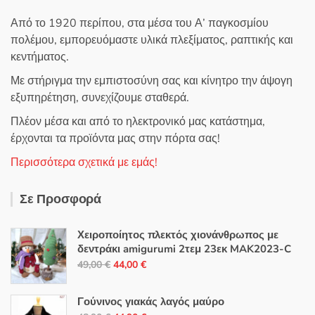
Από το 1920 περίπου, στα μέσα του Α’ παγκοσμίου
πολέμου, εμπορευόμαστε υλικά πλεξίματος, ραπτικής και
κεντήματος.
Με στήριγμα την εμπιστοσύνη σας και κίνητρο την άψογη
εξυπηρέτηση, συνεχίζουμε σταθερά.
Πλέον μέσα και από το ηλεκτρονικό μας κατάστημα,
έρχονται τα προϊόντα μας στην πόρτα σας!
Περισσότερα σχετικά με εμάς!
Σε Προσφορά
Χειροποίητος πλεκτός χιονάνθρωπος με
δεντράκι amigurumi 2τεμ 23εκ MAK2023-C
Original
Η
49,00
€
44,00
€
price
τρέχουσα
was:
τιμή
Γούνινος γιακάς λαγός μαύρο
49,00 €.
είναι: