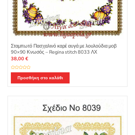
Σταμπωτό Πασχαλινό καρέ αυγά με λουλούδια μοβ
90×90 Κνωσός – Regina stitch 8033 ΛΧ
38,00
€
Β
α
Προσθήκη στο καλάθι
θ
μ
ο
λ
ο
γ
ή
θ
η
κ
ε
μ
ε
0
α
π