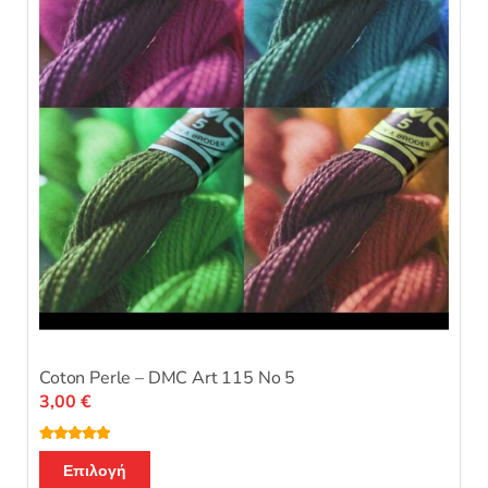
Coton Perle – DMC Art 115 No 5
3,00
€
Βαθμολογή
Αυτό
θηκε με
5.00
Επιλογή
από 5