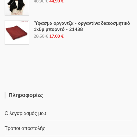
Original
Η
48,90
€
44,90
€
44,00 €.
price
τρέχουσα
was:
τιμή
48,90 €.
είναι:
Ύφασμα οργάντζα - οργαντίνα διακοσμητικό
1x5μ μπορντό - 21438
44,90 €.
Original
Η
28,50
€
17,00
€
price
τρέχουσα
was:
τιμή
28,50 €.
είναι:
17,00 €.
Πληροφορίες
Ο λογαριασμός μου
Τρόποι αποστολής