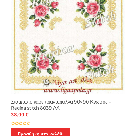
ό
5
Σταμπωτό καρέ τριαντάφυλλα 90×90 Κνωσός –
Regina stitch 8039 ΛΑ
38,00
€
Β
α
Προσθήκη στο καλάθι
θ