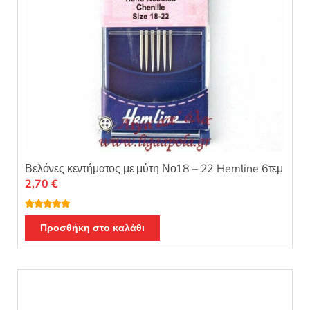
Βελόνες κεντήματος με μύτη Νο18 – 22 Hemline 6τεμ
2,70
€
Βαθμολογή
θηκε με
5.00
Προσθήκη στο καλάθι
από 5