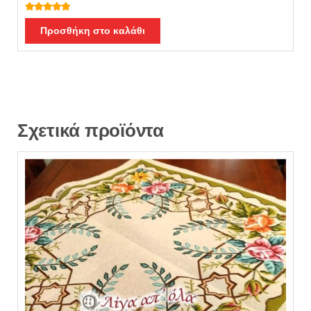
Βαθμολογή
θηκε με
5.00
Προσθήκη στο καλάθι
από 5
Σχετικά προϊόντα