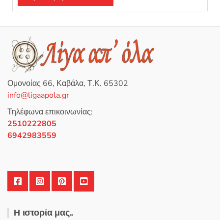
μ
ο
λ
ο
γ
ή
θ
η
κ
ε
μ
ε
0
Ομονοίας 66, Καβάλα, Τ.Κ. 65302
α
π
info@ligaapola.gr
ό
5
Τηλέφωνα επικοινωνίας:
2510222805
6942983559
Η ιστορία μας..