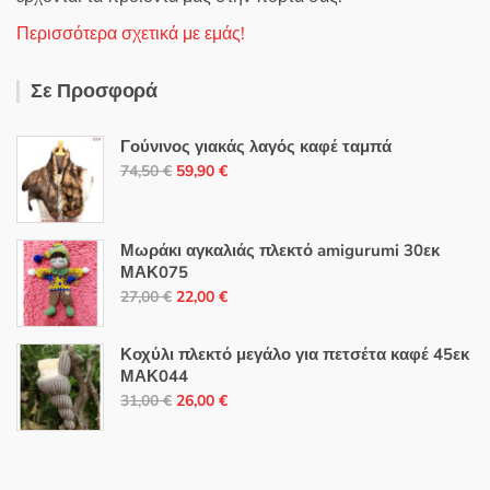
Περισσότερα σχετικά με εμάς!
Σε Προσφορά
Γούνινος γιακάς λαγός καφέ ταμπά
Original
Η
74,50
€
59,90
€
price
τρέχουσα
was:
τιμή
74,50 €.
είναι:
Μωράκι αγκαλιάς πλεκτό amigurumi 30εκ
ΜΑΚ075
59,90 €.
Original
Η
27,00
€
22,00
€
price
τρέχουσα
was:
τιμή
Κοχύλι πλεκτό μεγάλο για πετσέτα καφέ 45εκ
27,00 €.
είναι:
ΜΑΚ044
Original
Η
22,00 €.
31,00
€
26,00
€
price
τρέχουσα
was:
τιμή
31,00 €.
είναι: