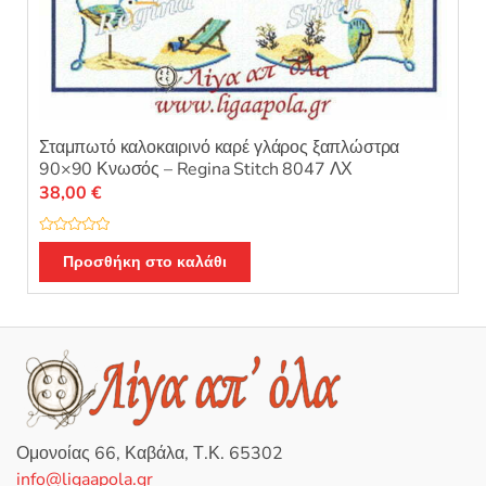
Σταμπωτό καλοκαιρινό καρέ γλάρος ξαπλώστρα
90×90 Κνωσός – Regina Stitch 8047 ΛΧ
38,00
€
Β
α
Προσθήκη στο καλάθι
θ
μ
ο
λ
ο
γ
ή
θ
η
κ
ε
μ
ε
0
Ομονοίας 66, Καβάλα, Τ.Κ. 65302
α
π
info@ligaapola.gr
ό