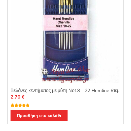
Βελόνες κεντήματος με μύτη Νο18 – 22 Hemline 6τεμ
2,70
€
Βαθμολογή
θηκε με
5.00
Προσθήκη στο καλάθι
από 5