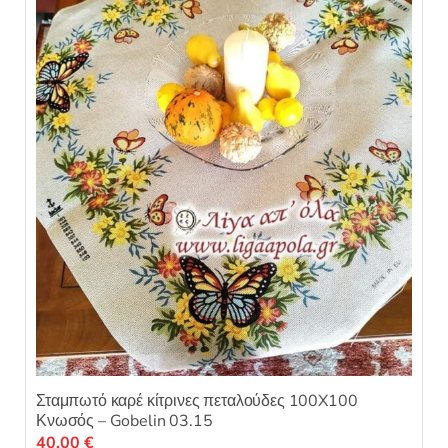
ε
μ
ε
0
α
π
ό
5
Σταμπωτό καρέ κίτρινες πεταλούδες 100X100
Κνωσός – Gobelin 03.15
40,00
€