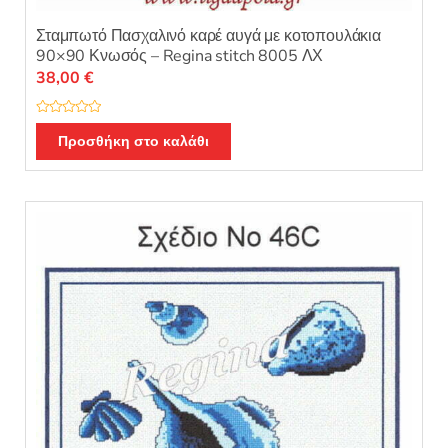
Σταμπωτό Πασχαλινό καρέ αυγά με κοτοπουλάκια
90×90 Κνωσός – Regina stitch 8005 ΛΧ
38,00
€
Β
α
Προσθήκη στο καλάθι
θ
μ
ο
λ
ο
γ
ή
θ
η
κ
ε
μ
ε
0
α
π
ό
5