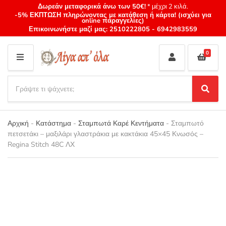
Δωρεάν μεταφορικά άνω των 50€!
* μέχρι 2 κιλά.
-5% ΕΚΠΤΩΣΗ πληρώνοντας με κατάθεση ή κάρτα! (ισχύει για
online παραγγελίες)
Επικοινωνήστε μαζί μας:
2510222805
-
6942983559
0
M
E
S
N
e
S
Category
U
a
e
name
a
r
r
Αρχική
-
Κατάστημα
-
Σταμπωτά Καρέ Κεντήματα
-
Σταμπωτό
c
c
πετσετάκι – μαξιλάρι γλαστράκια με κακτάκια 45×45 Κνωσός –
h
h
Regina Stitch 48C ΛΧ
p
r
o
d
u
c
t
s