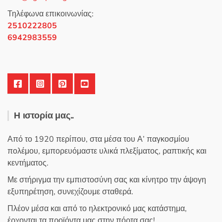
5
Τηλέφωνα επικοινωνίας:
2510222805
6942983559
Η ιστορία μας..
Από το 1920 περίπου, στα μέσα του Α’ παγκοσμίου
πολέμου, εμπορευόμαστε υλικά πλεξίματος, ραπτικής και
κεντήματος.
Με στήριγμα την εμπιστοσύνη σας και κίνητρο την άψογη
εξυπηρέτηση, συνεχίζουμε σταθερά.
Πλέον μέσα και από το ηλεκτρονικό μας κατάστημα,
έρχονται τα προϊόντα μας στην πόρτα σας!