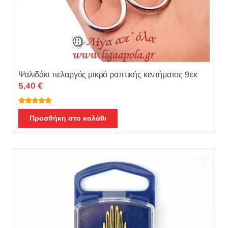
Ψαλιδάκι πελαργός μικρό ραπτικής κεντήματος 9εκ
5,40
€
Βαθμολογή
θηκε με
5.00
Προσθήκη στο καλάθι
από 5