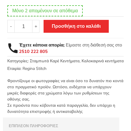
Μόνο 2 απομένουν σε απόθεμα
Σταμπωτό
-
+
Προσθήκη στο καλάθι
πετσετάκι
-
μαξιλάρι
Έχετε κάποια απορία;
Είμαστε στη διάθεσή σας στο
γλαστράκια
2510 222 805
με
κακτάκια
Κατηγορίες:
Σταμπωτά Καρέ Κεντήματα
,
Καλοκαιρινά κεντήματα
45x45
Εταιρία:
Regina Stitch
Κνωσός
-
Φροντίζουμε οι φωτογραφίες να είναι όσο το δυνατόν πιο κοντά
Regina
στο πραγματικό προϊόν. Ωστόσο, ενδέχεται να υπάρχουν
Stitch
μικρές διαφορές στα χρώματα λόγω των ρυθμίσεων της
οθόνης σας.
48C
Σε προιόντα που κόβονται κατά παραγγελία, δεν υπάρχει η
ΛΧ
δυνατότητα επιστροφής ή αντικαταβολής
ποσότητα
ΕΠΙΠΛΈΟΝ ΠΛΗΡΟΦΟΡΊΕΣ