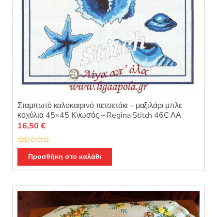
Σταμπωτό καλοκαιρινό πετσετάκι – μαξιλάρι μπλε
κοχύλια 45×45 Κνωσός – Regina Stitch 46C ΛΑ
16,50
€
Β
α
Προσθήκη στο καλάθι
θ
μ
ο
λ
ο
γ
ή
θ
η
κ