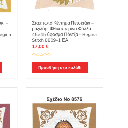
κι –
Σταμπωτό Κέντημα Πετσετάκι –
μαξιλάρι Φθινοπωρινα Φύλλα
egina
45×45 ύφασμα Πόντζα – Regina
Stitch 8809-1 ΕΑ
17,00
€
Β
α
θ
Προσθήκη στο καλάθι
μ
ο
λ
ο
γ
ή
θ
η
κ
ε
μ
ε
0
α
π
ό
5