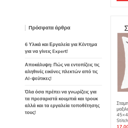
ο
λ
ο
γ
ή
θ
η
κ
Πρόσφατα άρθρα
ε
μ
ε
0
α
6 Υλικά και Εργαλεία για Κέντημα
π
ό
για να γίνεις Expert!
5
Αποκάλυψη: Πώς να εντοπίζεις τις
αληθινές εικόνες πλεκτών από τις
AI-ψεύτικες!
Όλα όσα πρέπει να γνωρίζεις για
τα πρεσαριστά κουμπιά και τρουκ
Σταμπ
αλλά και τα εργαλεία τοποθέτησης
μαξιλ
τους!
45×4
Stitc
17,0