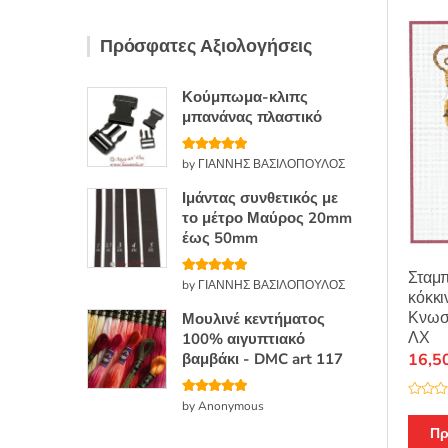
κ
ε
μ
Πρόσφατες Αξιολογήσεις
ε
0
α
π
ό
Κούμπωμα-κλιπς
5
μπανάνας πλαστικό
Βαθμολογή
by ΓΙΑΝΝΗΣ ΒΑΣΙΛΟΠΟΥΛΟΣ
θηκε με
5
από 5
Ιμάντας συνθετικός με
το μέτρο Μαύρος 20mm
έως 50mm
Σταμπ
Βαθμολογή
by ΓΙΑΝΝΗΣ ΒΑΣΙΛΟΠΟΥΛΟΣ
θηκε με
5
κόκκι
από 5
Κνωσό
Μουλινέ κεντήματος
ΛΧ
100% αιγυπτιακό
βαμβάκι - DMC art 117
16,5
Βαθμολογή
by Anonymous
Β
θηκε με
5
α
από 5
θ
Πρ
μ