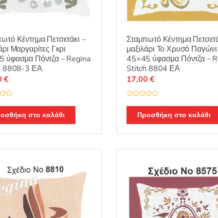
ωτό Κέντημα Πετσετάκι –
Σταμπωτό Κέντημα Πετσετά
άρι Μαργαρίτες Γκρι
μαξιλάρι Το Χρυσό Παγώνι
5 ύφασμα Πόντζα – Regina
45×45 ύφασμα Πόντζα – R
h 8808-3 ΕΑ
Stitch 8804 ΕΑ
0
€
17,00
€
Β
α
θ
οσθήκη στο καλάθι
Προσθήκη στο καλάθι
μ
ο
λ
ο
γ
ή
θ
η
κ
ε
μ
ε
0
α
π
ό
5