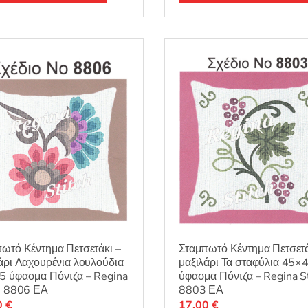
ο
λ
ο
γ
ή
θ
η
κ
ε
μ
ε
0
α
π
ό
5
ωτό Κέντημα Πετσετάκι –
Σταμπωτό Κέντημα Πετσετά
άρι Λαχουρένια λουλούδια
μαξιλάρι Τα σταφύλια 45×
5 ύφασμα Πόντζα – Regina
ύφασμα Πόντζα – Regina St
h 8806 ΕΑ
8803 ΕΑ
0
€
17,00
€