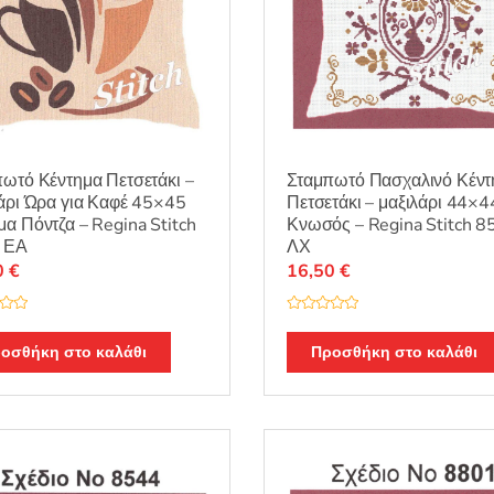
ωτό Κέντημα Πετσετάκι –
Σταμπωτό Πασχαλινό Κέντ
άρι Ώρα για Καφέ 45×45
Πετσετάκι – μαξιλάρι 44×4
α Πόντζα – Regina Stitch
Κνωσός – Regina Stitch 8
 ΕΑ
ΛΧ
0
€
16,50
€
Β
α
θ
οσθήκη στο καλάθι
Προσθήκη στο καλάθι
μ
ο
λ
ο
γ
ή
θ
η
κ
ε