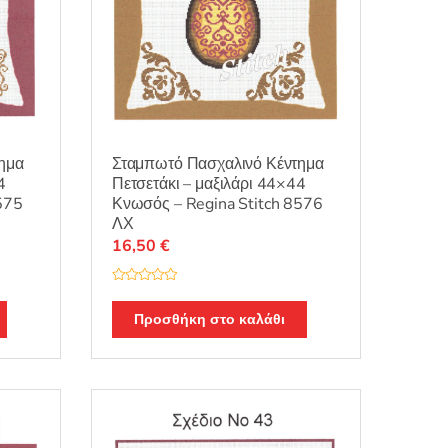
ημα
Σταμπωτό Πασχαλινό Κέντημα
4
Πετσετάκι – μαξιλάρι 44×44
575
Κνωσός – Regina Stitch 8576
ΛΧ
16,50
€
Β
α
θ
Προσθήκη στο καλάθι
μ
ο
λ
ο
γ
ή
θ
η
κ
ε