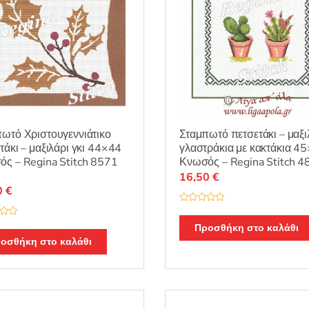
ωτό Χριστουγεννιάτικο
Σταμπωτό πετσετάκι – μαξι
τάκι – μαξιλάρι γκι 44×44
γλαστράκια με κακτάκια 4
ς – Regina Stitch 8571
Κνωσός – Regina Stitch 
16,50
€
0
€
Β
α
θ
Προσθήκη στο καλάθι
μ
οσθήκη στο καλάθι
ο
λ
ο
γ
ή
θ
η
κ
ε