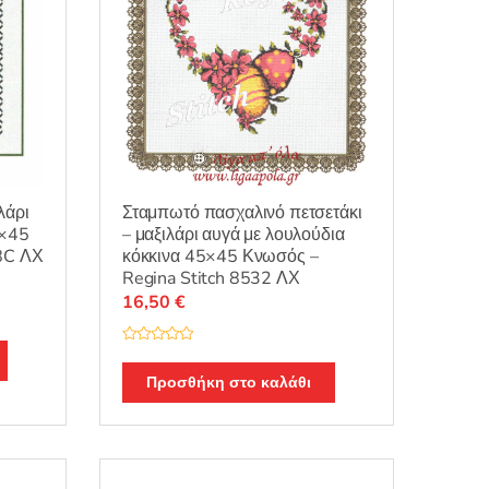
Σταμπωτό πασχαλινό πετσετάκι
λάρι
– μαξιλάρι αυγά με λουλούδια
5×45
κόκκινα 45×45 Κνωσός –
48C ΛΧ
Regina Stitch 8532 ΛΧ
16,50
€
Β
α
θ
Προσθήκη στο καλάθι
μ
ο
λ
ο
γ
ή
θ
η