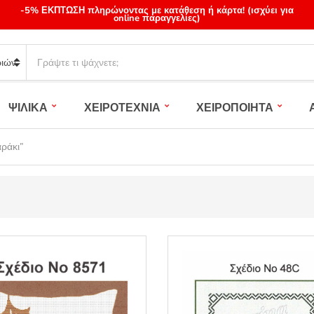
-5% ΕΚΠΤΩΣΗ πληρώνοντας με κατάθεση ή κάρτα! (ισχύει για
online παραγγελίες)
S
e
a
r
ΨΙΛΙΚΑ
ΧΕΙΡΟΤΕΧΝΙΑ
ΧΕΙΡΟΠΟΙΗΤΑ
c
h
p
ράκι”
r
o
d
u
c
t
s
: