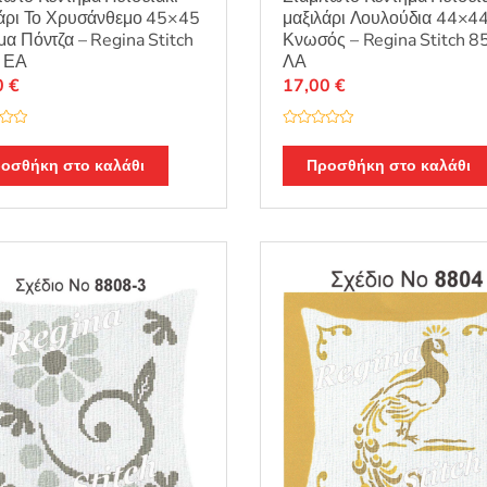
άρι Το Χρυσάνθεμο 45×45
μαξιλάρι Λουλούδια 44×4
α Πόντζα – Regina Stitch
Κνωσός – Regina Stitch 8
 ΕΑ
ΛΑ
0
€
17,00
€
Β
α
θ
οσθήκη στο καλάθι
Προσθήκη στο καλάθι
μ
ο
λ
ο
γ
ή
θ
η
κ
ε
μ
ε
0
α
π
ό
5