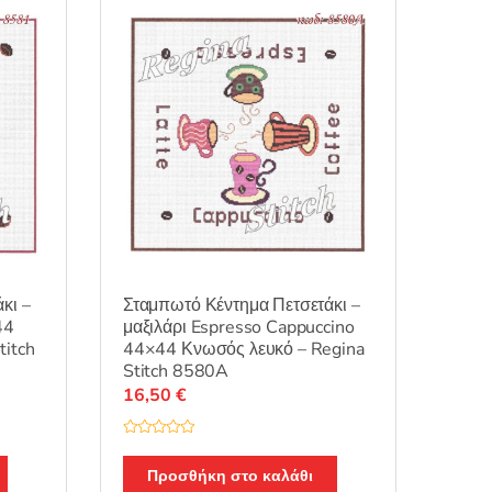
κ
ε
μ
ε
0
α
π
ό
5
κι –
Σταμπωτό Κέντημα Πετσετάκι –
44
μαξιλάρι Espresso Cappuccino
titch
44×44 Κνωσός λευκό – Regina
Stitch 8580A
16,50
€
Β
α
θ
Προσθήκη στο καλάθι
μ