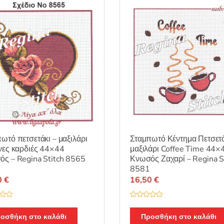
μ
ε
0
α
π
ό
5
ωτό πετσετάκι – μαξιλάρι
Σταμπωτό Κέντημα Πετσετά
νες καρδιές 44×44
μαξιλάρι Coffee Time 44×
ς – Regina Stitch 8565
Κνωσός Ζαχαρί – Regina S
8581
0
€
16,50
€
Β
α
θ
οσθήκη στο καλάθι
Προσθήκη στο καλάθι
μ