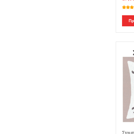
Βαθμο
θηκε μ
από 5
Πρ
Σταμπ