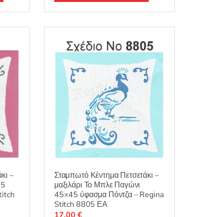
ο
λ
ο
γ
ή
θ
η
κ
ε
μ
ε
0
α
π
ό
5
κι –
Σταμπωτό Κέντημα Πετσετάκι –
45
μαξιλάρι Το Μπλε Παγώνι
itch
45×45 ύφασμα Πόντζα – Regina
Stitch 8805 ΕΑ
17,00
€