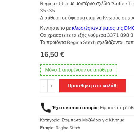
Regina stitch με μοντέρνο σχέδιο “Coffee T
35×35
Διατίθεται σε ύφασμα εταμίνα Κνωσός σε χ
Κεντήστε το με
κλωστές κεντήματος της DM
Θα χρειαστείτε τα εξής νούμερα 3371 898
Τα προϊόντα Regina Stitch σχεδιάζονται, τυ
16,50
€
Μόνο 1 απομένουν σε απόθεμα
Σταμπωτό
-
+
Προσθήκη στο καλάθι
Κέντημα
Πετσετάκι
-
Έχετε κάποια απορία;
Είμαστε στη διά
μαξιλάρι
Coffee
Κατηγορία:
Σταμπωτά Μαξιλάρια για Κέντημα
Time
44x44
Εταιρία:
Regina Stitch