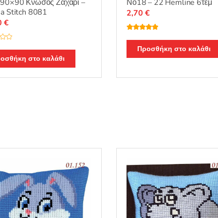
 90×90 Κνωσός Ζαχαρί –
Νο18 – 22 Hemline 6τεμ
a Stitch 8081
2,70
€
0
€
Βαθμολογή
θηκε με
5.00
από 5
Προσθήκη στο καλάθι
οσθήκη στο καλάθι