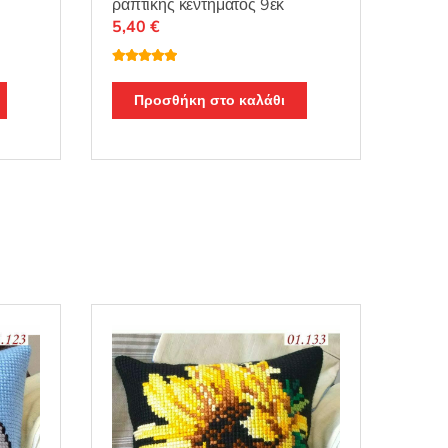
ραπτικής κεντήματος 9εκ
5,40
€
Βαθμολογή
θηκε με
5.00
από 5
Προσθήκη στο καλάθι