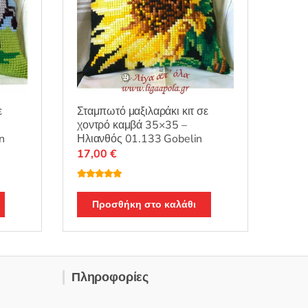
ε
Σταμπωτό μαξιλαράκι κιτ σε
χοντρό καμβά 35×35 –
n
Ηλιανθός 01.133 Gobelin
17,00
€
Βαθμολογή
θηκε με
5.00
από 5
Προσθήκη στο καλάθι
Πληροφορίες