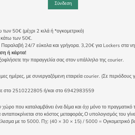
Σύνδεση
ων 50€ (μέχρι 2 κιλά ή *ογκομετρικό)
ς κάτω των 50€.
 Παραλαβή 24/7 εύκολα και γρήγορα. 3,20€ για Lockers στα νη
η ή κάρτα!
ξοφλήσετε την παραγγελία σας στον υπάλληλο της courier.
ες ημέρες, με συνεργαζόμενη εταιρεία courier. (Σε περιόδους γ
είτε στο 2510222805 ή/και στο 6942983559
 χώρο που καταλαμβάνει ένα δέμα και όχι μόνο το πραγματικό τ
 ανταποκρίνεται στο κόστος μεταφοράς.Ο υπολογισμός του γίνετ
έλεσμα με το 5000. Πχ: (40 × 30 × 15) / 5000 = Ογκομετρικό β