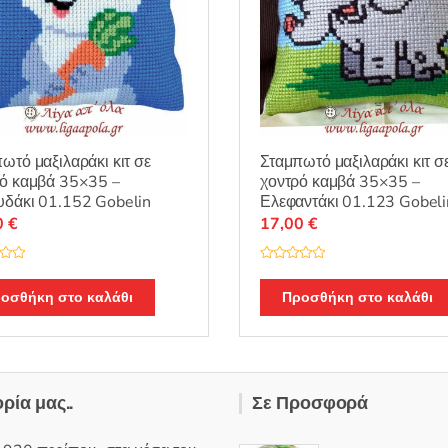
ωτό μαξιλαράκι κιτ σε
Σταμπωτό μαξιλαράκι κιτ σ
ό καμβά 35×35 –
χοντρό καμβά 35×35 –
δάκι 01.152 Gobelin
Ελεφαντάκι 01.123 Gobeli
0
€
17,00
€
Β
α
θ
οσθήκη στο καλάθι
Προσθήκη στο καλάθι
μ
ο
λ
ο
γ
ή
θ
η
ορία μας..
Σε Προσφορά
κ
ε
μ
ε