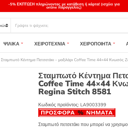
-5% ΕΚΠΤΩΣΗ πληρώνοντας με κατάθεση ή κάρτα! (ισχύει για
online παραγγελίες)
S
e
a
r
ΨΙΛΙΚΑ
ΧΕΙΡΟΤΕΧΝΙΑ
ΧΕΙΡΟΠΟΙΗΤΑ
c
h
p
-
Σταμπωτό Κέντημα Πετσετάκι – μαξιλάρι Coffee Time 44×44 Κνωσός Ζα
r
o
Σταμπωτό Κέντημα Πετσε
d
Coffee Time 44×44 Κνω
u
Regina Stitch 8581
c
t
s
Κωδικός προϊόντος:
LA9003399
:
Σταμπωτό πετσετάκι που μπορεί να χρησιμοπο