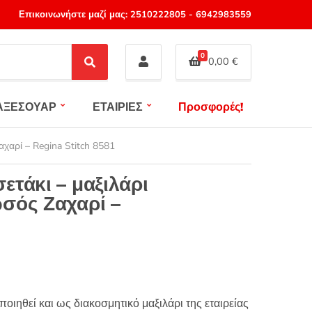
Επικοινωνήστε μαζί μας:
2510222805
-
6942983559
0
0,00
€
S
e
a
ΑΞΕΣΟΥΑΡ
ΕΤΑΙΡΙΕΣ
Προσφορές!
r
c
h
χαρί – Regina Stitch 8581
τάκι – μαξιλάρι
σός Ζαχαρί –
ιηθεί και ως διακοσμητικό μαξιλάρι της εταιρείας