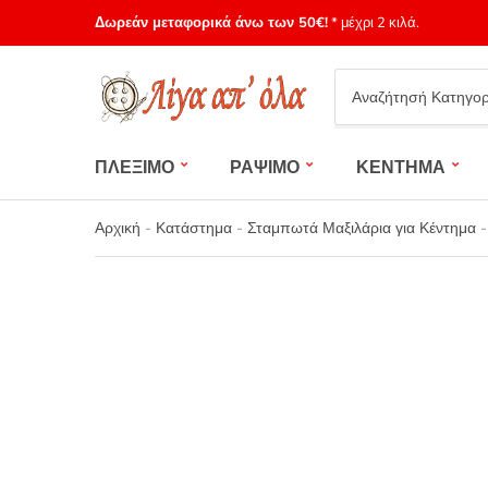
Δωρεάν μεταφορικά άνω των 50€!
* μέχρι 2 κιλά.
Category
name
ΠΛΕΞΙΜΟ
ΡΑΨΙΜΟ
ΚΕΝΤΗΜΑ
Αρχική
-
Κατάστημα
-
Σταμπωτά Μαξιλάρια για Κέντημα