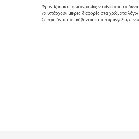
Κνωσός
Φροντίζουμε οι φωτογραφίες να είναι όσο το δυνα
Ζαχαρί
να υπάρχουν μικρές διαφορές στα χρώματα λόγω
-
Σε προιόντα που κόβονται κατά παραγγελία, δεν 
Regina
Stitch
8581
ποσότητα