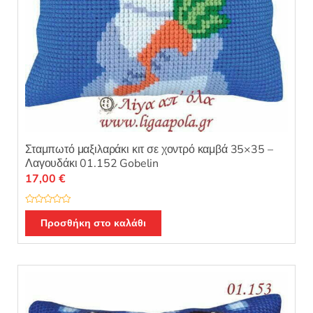
Σταμπωτό μαξιλαράκι κιτ σε χοντρό καμβά 35×35 –
Λαγουδάκι 01.152 Gobelin
17,00
€
Β
α
Προσθήκη στο καλάθι
θ
μ
ο
λ
ο
γ
ή
θ
η
κ
ε