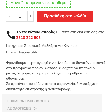
Μόνο 2 απομένουν σε απόθεμα
Σταμπωτό
-
+
Προσθήκη στο καλάθι
Κέντημα
Πετσετάκι
-
Έχετε κάποια απορία;
Είμαστε στη διάθεσή σας στο
μαξιλάρι
2510 222 805
Τα
σταφύλια
Κατηγορία:
Σταμπωτά Μαξιλάρια για Κέντημα
45x45
Εταιρία:
Regina Stitch
ύφασμα
Πόντζα
Φροντίζουμε οι φωτογραφίες να είναι όσο το δυνατόν πιο κοντά
-
στο πραγματικό προϊόν. Ωστόσο, ενδέχεται να υπάρχουν
Regina
μικρές διαφορές στα χρώματα λόγω των ρυθμίσεων της
οθόνης σας.
Stitch
Σε προιόντα που κόβονται κατά παραγγελία, δεν υπάρχει η
8803
δυνατότητα επιστροφής ή αντικαταβολής
ΕΑ
ποσότητα
ΕΠΙΠΛΈΟΝ ΠΛΗΡΟΦΟΡΊΕΣ
ΑΞΙΟΛΟΓΉΣΕΙΣ (0)