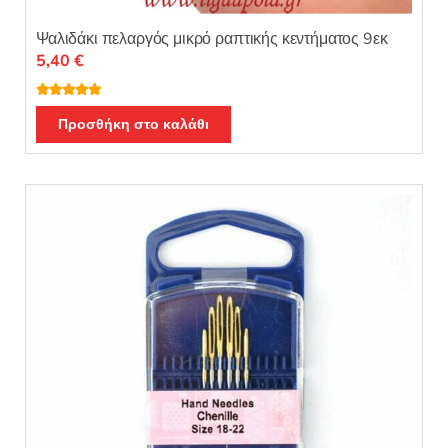
Ψαλιδάκι πελαργός μικρό ραπτικής κεντήματος 9εκ
5,40
€
Βαθμολογή
θηκε με
5.00
Προσθήκη στο καλάθι
από 5