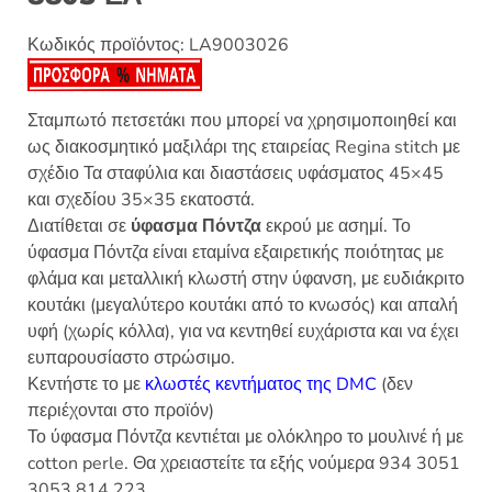
Κωδικός προϊόντος:
LA9003026
Σταμπωτό πετσετάκι που μπορεί να χρησιμοποιηθεί και
ως διακοσμητικό μαξιλάρι της εταιρείας Regina stitch με
σχέδιο Τα σταφύλια και διαστάσεις υφάσματος 45×45
και σχεδίου 35×35 εκατοστά.
Διατίθεται σε
ύφασμα Πόντζα
εκρού με ασημί. Το
ύφασμα Πόντζα είναι εταμίνα εξαιρετικής ποιότητας με
φλάμα και μεταλλική κλωστή στην ύφανση, με ευδιάκριτο
κουτάκι (μεγαλύτερο κουτάκι από το κνωσός) και απαλή
υφή (χωρίς κόλλα), για να κεντηθεί ευχάριστα και να έχει
ευπαρουσίαστο στρώσιμο.
Κεντήστε το με
κλωστές κεντήματος της DMC
(δεν
περιέχονται στο προϊόν)
Το ύφασμα Πόντζα κεντιέται με ολόκληρο το μουλινέ ή με
cotton perle. Θα χρειαστείτε τα εξής νούμερα 934 3051
3053 814 223