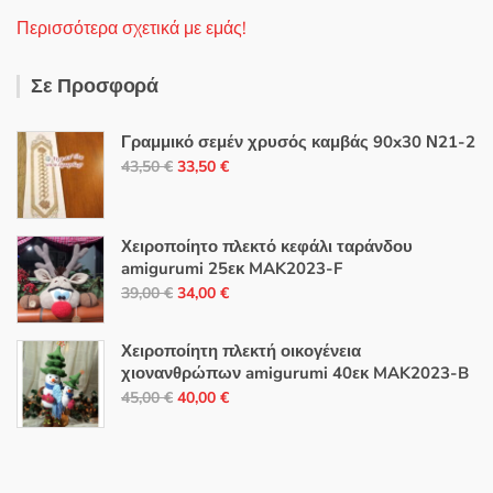
Περισσότερα σχετικά με εμάς!
Σε Προσφορά
Γραμμικό σεμέν χρυσός καμβάς 90x30 Ν21-2
Original
Η
43,50
€
33,50
€
price
τρέχουσα
was:
τιμή
43,50 €.
είναι:
Χειροποίητο πλεκτό κεφάλι ταράνδου
amigurumi 25εκ MAK2023-F
33,50 €.
Original
Η
39,00
€
34,00
€
price
τρέχουσα
was:
τιμή
Χειροποίητη πλεκτή οικογένεια
39,00 €.
είναι:
χιονανθρώπων amigurumi 40εκ MAK2023-B
Original
Η
34,00 €.
45,00
€
40,00
€
price
τρέχουσα
was:
τιμή
45,00 €.
είναι: