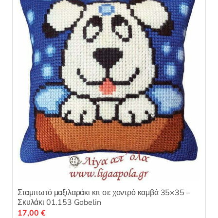
μ
ε
0
α
π
ό
5
Σταμπωτό μαξιλαράκι κιτ σε χοντρό καμβά 35×35 –
Σκυλάκι 01.153 Gobelin
17,00
€