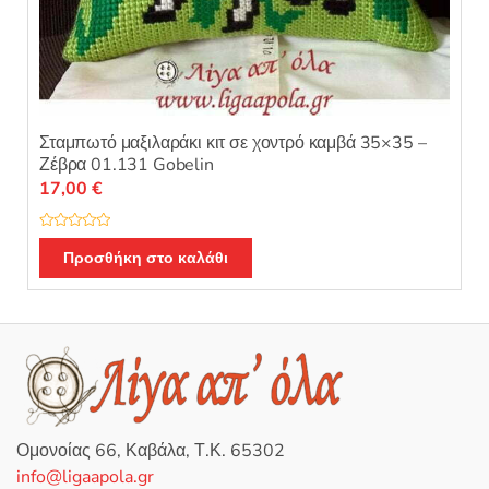
Σταμπωτό μαξιλαράκι κιτ σε χοντρό καμβά 35×35 –
Ζέβρα 01.131 Gobelin
17,00
€
Β
α
Προσθήκη στο καλάθι
θ
μ
ο
λ
ο
γ
ή
θ
η
κ
ε
μ
ε
0
Ομονοίας 66, Καβάλα, Τ.Κ. 65302
α
π
info@ligaapola.gr
ό
5