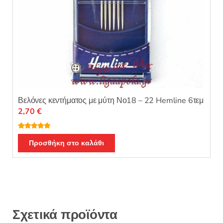
Βελόνες κεντήματος με μύτη Νο18 – 22 Hemline 6τεμ
2,70
€
Βαθμολογή
θηκε με
5.00
Προσθήκη στο καλάθι
από 5
Σχετικά προϊόντα