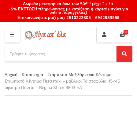
Δωρεάν μεταφορικά άνω των 50€!
* μέχρι 2 κιλά.
-5% ΕΚΠΤΩΣΗ πληρώνοντας με κατάθεση ή κάρτα! (ισχύει για
online παραγγελίες)
Επικοινωνήστε μαζί μας:
2510222805
-
6942983559
0
M
E
S
N
e
S
Category
U
a
e
name
a
r
r
Αρχική
-
Κατάστημα
-
Σταμπωτά Μαξιλάρια για Κέντημα
-
c
c
Σταμπωτό Κέντημα Πετσετάκι – μαξιλάρι Τα σταφύλια 45×45
h
h
ύφασμα Πόντζα – Regina Stitch 8803 ΕΑ
p
r
o
d
u
c
t
s