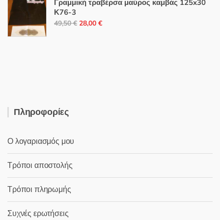
Γραμμική τραβέρσα μαύρος καμβάς 125x30
26,50 €.
είναι:
Κ76-3
Original
Η
15,00 €.
49,50
€
28,00
€
price
τρέχουσα
was:
τιμή
49,50 €.
είναι:
28,00 €.
Πληροφορίες
Ο λογαριασμός μου
Τρόποι αποστολής
Τρόποι πληρωμής
Συχνές ερωτήσεις