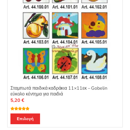
επιλεγούν
στη
σελίδα
του
προϊόντος
Σταμπωτά παιδικά καδράκια 11×11εκ – Gobelin
εύκολο κέντημα για παιδιά
5,20
€
Βαθμολογή
Αυτό
θηκε με
5.00
Επιλογή
από 5
το