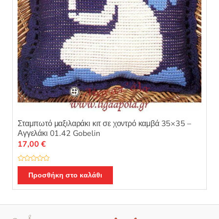
Σταμπωτό μαξιλαράκι κιτ σε χοντρό καμβά 35×35 –
Αγγελάκι 01.42 Gobelin
17,00
€
Β
α
Προσθήκη στο καλάθι
θ
μ
ο
λ
ο
γ
ή