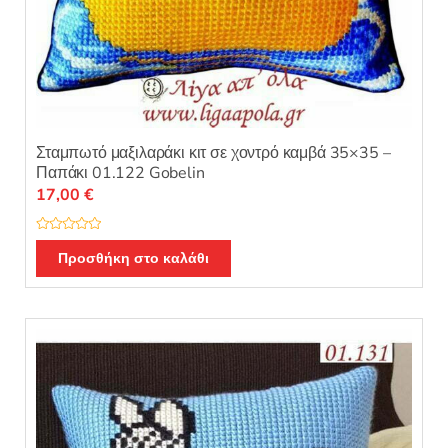
Σταμπωτό μαξιλαράκι κιτ σε χοντρό καμβά 35×35 –
Παπάκι 01.122 Gobelin
17,00
€
Β
α
Προσθήκη στο καλάθι
θ
μ
ο
λ
ο
γ
ή
θ
η
κ
ε
μ
ε
0
α
π