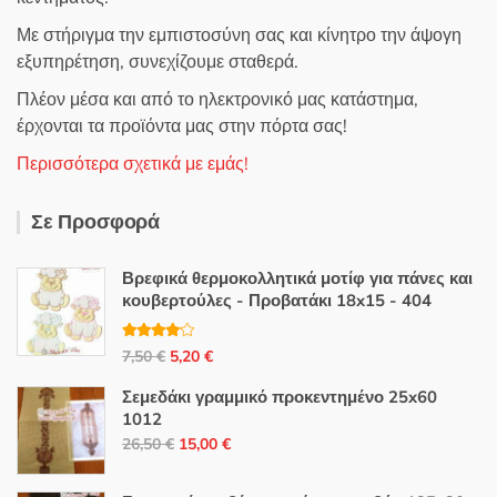
Με στήριγμα την εμπιστοσύνη σας και κίνητρο την άψογη
εξυπηρέτηση, συνεχίζουμε σταθερά.
Πλέον μέσα και από το ηλεκτρονικό μας κατάστημα,
έρχονται τα προϊόντα μας στην πόρτα σας!
Περισσότερα σχετικά με εμάς!
Σε Προσφορά
Βρεφικά θερμοκολλητικά μοτίφ για πάνες και
κουβερτούλες - Προβατάκι 18x15 - 404
Βαθμολο
Original
Η
7,50
€
5,20
€
γήθηκε με
4.00
από
price
τρέχουσα
5
Σεμεδάκι γραμμικό προκεντημένο 25x60
was:
τιμή
1012
7,50 €.
είναι:
Original
Η
26,50
€
15,00
€
5,20 €.
price
τρέχουσα
was:
τιμή