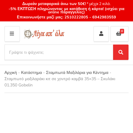
Δωρεάν μεταφορικά άνω των 50€!
* μέχρι 2 κιλά.
-5% ΕΚΠΤΩΣΗ πληρώνοντας με κατάθεση ή κάρτα! (ισχύει για
online παραγγελίες)
Επικοινωνήστε μαζί μας:
2510222805
-
6942983559
0
M
E
S
N
e
S
Category
U
a
e
name
a
r
r
Αρχική
-
Κατάστημα
-
Σταμπωτά Μαξιλάρια για Κέντημα
-
c
c
Σταμπωτό μαξιλαράκι κιτ σε χοντρό καμβά 35×35 – Σκυλάκι
h
h
01.350 Gobelin
p
r
o
d
u
c
t
s