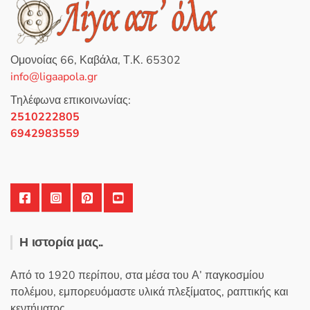
θ
η
κ
ε
μ
ε
0
Ομονοίας 66, Καβάλα, Τ.Κ. 65302
α
π
info@ligaapola.gr
ό
5
Τηλέφωνα επικοινωνίας:
2510222805
6942983559
Η ιστορία μας..
Από το 1920 περίπου, στα μέσα του Α’ παγκοσμίου
πολέμου, εμπορευόμαστε υλικά πλεξίματος, ραπτικής και
κεντήματος.