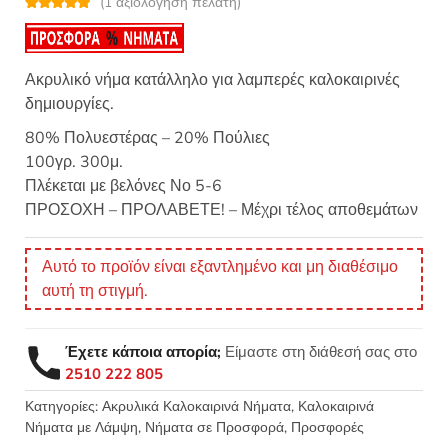
(
1
αξιολόγηση πελάτη)
Βαθμολογή
1
θηκε με
5.00
από 5 με
βάση
βαθμολογία
Ακρυλικό νήμα κατάλληλο για λαμπερές καλοκαιρινές
πελάτη
δημιουργίες.
80% Πολυεστέρας – 20% Πούλιες
100γρ. 300μ.
Πλέκεται με βελόνες Νο 5-6
ΠΡΟΣΟΧΗ – ΠΡΟΛΑΒΕΤΕ! – Μέχρι τέλος αποθεμάτων
Αυτό το προϊόν είναι εξαντλημένο και μη διαθέσιμο
αυτή τη στιγμή.
Έχετε κάποια απορία;
Είμαστε στη διάθεσή σας στο
2510 222 805
Κατηγορίες:
Ακρυλικά Καλοκαιρινά Νήματα
,
Καλοκαιρινά
Νήματα με Λάμψη
,
Νήματα σε Προσφορά
,
Προσφορές