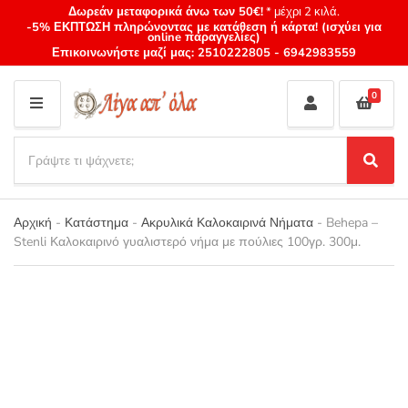
Δωρεάν μεταφορικά άνω των 50€!
* μέχρι 2 κιλά.
-5% ΕΚΠΤΩΣΗ πληρώνοντας με κατάθεση ή κάρτα! (ισχύει για
online παραγγελίες)
Επικοινωνήστε μαζί μας:
2510222805
-
6942983559
0
M
E
S
N
e
S
Category
U
a
e
name
a
r
r
Αρχική
-
Κατάστημα
-
Ακρυλικά Καλοκαιρινά Νήματα
-
Behepa –
c
c
Stenli Καλοκαιρινό γυαλιστερό νήμα με πούλιες 100γρ. 300μ.
h
h
p
r
o
d
u
c
t
s