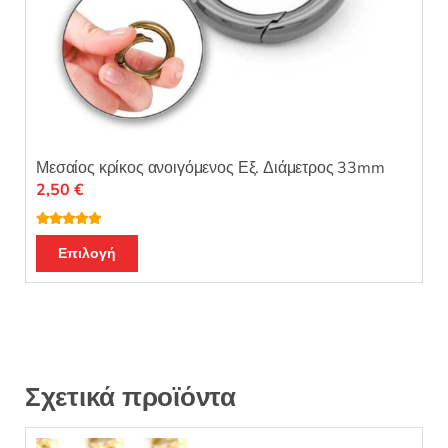
Μεσαίος κρίκος ανοιγόμενος Εξ. Διάμετρος 33mm
2,50
€
Βαθμολογή
Αυτό
θηκε με
5.00
Επιλογή
από 5
το
προϊόν
έχει
πολλαπλές
παραλλαγές.
Οι
Σχετικά προϊόντα
επιλογές
μπορούν