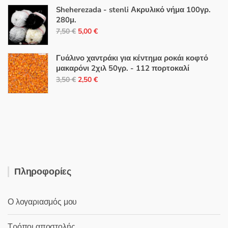
από 5
price
τρέχουσα
Sheherezada - stenli Ακρυλικό νήμα 100γρ.
was:
τιμή
280μ.
4,90 €.
είναι:
Original
Η
7,50
€
5,00
€
3,40 €.
price
τρέχουσα
was:
τιμή
Γυάλινο χαντράκι για κέντημα ροκάι κοφτό
7,50 €.
είναι:
μακαρόνι 2χιλ 50γρ. - 112 πορτοκαλί
Original
Η
5,00 €.
3,50
€
2,50
€
price
τρέχουσα
was:
τιμή
3,50 €.
είναι:
2,50 €.
Πληροφορίες
Ο λογαριασμός μου
Τρόποι αποστολής