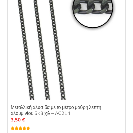
α
μπορούν
π
ό
να
5
επιλεγούν
στη
σελίδα
του
προϊόντος
Μεταλλική αλυσίδα με το μέτρο μαύρη λεπτή
αλουμινίου 5×8 χιλ – AC214
3,50
€