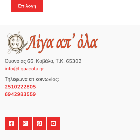
Βαθμολογή
θηκε με
5.00
Επιλογή
από 5
Ομονοίας 66, Καβάλα, Τ.Κ. 65302
info@ligaapola.gr
Τηλέφωνα επικοινωνίας:
2510222805
6942983559