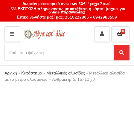
Δωρεάν μεταφορικά άνω των 50€!
* μέχρι 2 κιλά.
-5% ΕΚΠΤΩΣΗ πληρώνοντας με κατάθεση ή κάρτα! (ισχύει για
online παραγγελίες)
Επικοινωνήστε μαζί μας:
2510222805
-
6942983559
0
M
E
S
N
e
S
Category
U
a
e
name
a
r
r
Αρχική
-
Κατάστημα
-
Μεταλλικές αλυσίδες
-
Μεταλλική αλυσίδα
c
c
με το μέτρο αλουμινίου – Ανθρακί ιριζέ 15×10 χιλ
h
h
p
r
o
d
u
c
t
s