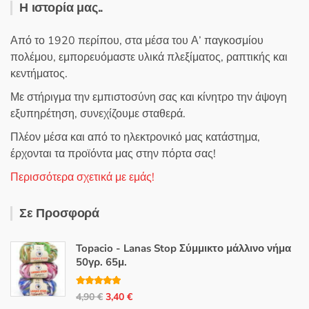
Η ιστορία μας..
Από το 1920 περίπου, στα μέσα του Α’ παγκοσμίου
πολέμου, εμπορευόμαστε υλικά πλεξίματος, ραπτικής και
κεντήματος.
Με στήριγμα την εμπιστοσύνη σας και κίνητρο την άψογη
εξυπηρέτηση, συνεχίζουμε σταθερά.
Πλέον μέσα και από το ηλεκτρονικό μας κατάστημα,
έρχονται τα προϊόντα μας στην πόρτα σας!
Περισσότερα σχετικά με εμάς!
Σε Προσφορά
Topacio - Lanas Stop Σύμμικτο μάλλινο νήμα
50γρ. 65μ.
Βαθμολογή
Original
Η
4,90
€
3,40
€
θηκε με
5.00