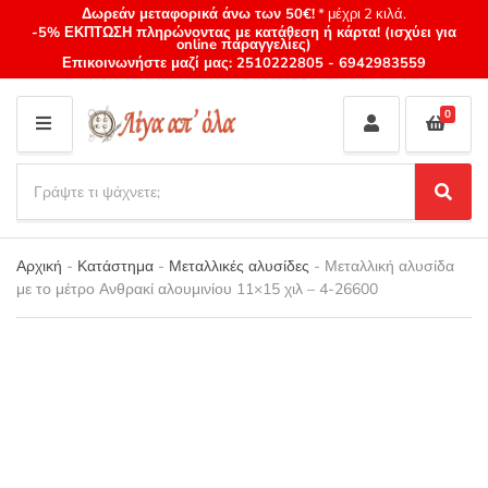
Δωρεάν μεταφορικά άνω των 50€!
* μέχρι 2 κιλά.
-5% ΕΚΠΤΩΣΗ πληρώνοντας με κατάθεση ή κάρτα! (ισχύει για
online παραγγελίες)
Επικοινωνήστε μαζί μας:
2510222805
-
6942983559
0
M
E
S
N
e
S
Category
U
a
e
name
a
r
r
Αρχική
-
Κατάστημα
-
Μεταλλικές αλυσίδες
-
Μεταλλική αλυσίδα
c
c
με το μέτρο Ανθρακί αλουμινίου 11×15 χιλ – 4-26600
h
h
p
r
o
d
u
c
t
s