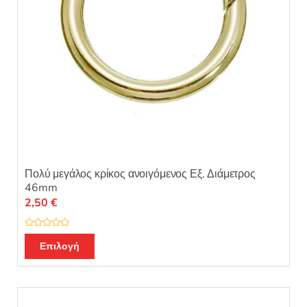
σελίδα
του
προϊόντος
Πολύ μεγάλος κρίκος ανοιγόμενος Εξ. Διάμετρος
46mm
2,50
€
Β
Αυτό
α
Επιλογή
θ
το
μ
ο
προϊόν
λ
ο
έχει
γ
ή
πολλαπλές