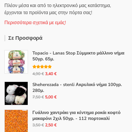
Πλέον μέσα και από το ηλεκτρονικό μας κατάστημα,
έρχονται τα προϊόντα μας στην πόρτα σας!
Περισσότερα σχετικά με εμάς!
Σε Προσφορά
Topacio - Lanas Stop Σύμμικτο μάλλινο νήμα
50γρ. 65μ.
Βαθμολογή
Original
Η
4,90
€
3,40
€
θηκε με
5.00
από 5
price
τρέχουσα
Sheherezada - stenli Ακρυλικό νήμα 100γρ.
was:
τιμή
280μ.
4,90 €.
είναι:
Original
Η
7,50
€
5,00
€
3,40 €.
price
τρέχουσα
was:
τιμή
Γυάλινο χαντράκι για κέντημα ροκάι κοφτό
7,50 €.
είναι:
μακαρόνι 2χιλ 50γρ. - 112 πορτοκαλί
Original
Η
5,00 €.
3,50
€
2,50
€
price
τρέχουσα