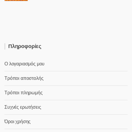
was:
τιμή
3,50 €.
είναι:
2,50 €.
Πληροφορίες
Ο λογαριασμός μου
Τρόποι αποστολής
Τρόποι πληρωμής
Συχνές ερωτήσεις
Όροι χρήσης