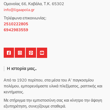
επιλογές
0
Ομονοίας 66, Καβάλα, Τ.Κ. 65302
α
μπορούν
π
info@ligaapola.gr
ό
να
5
επιλεγούν
Τηλέφωνα επικοινωνίας:
στη
2510222805
σελίδα
6942983559
του
προϊόντος
Η ιστορία μας..
Από το 1920 περίπου, στα μέσα του Α’ παγκοσμίου
πολέμου, εμπορευόμαστε υλικά πλεξίματος, ραπτικής και
κεντήματος.
Με στήριγμα την εμπιστοσύνη σας και κίνητρο την άψογη
εξυπηρέτηση, συνεχίζουμε σταθερά.