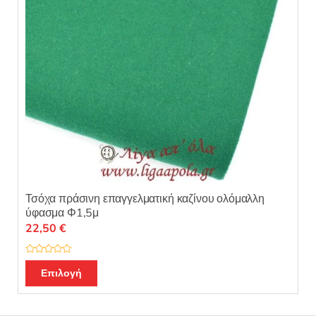
Τσόχα πράσινη επαγγελματική καζίνου ολόμαλλη
ύφασμα Φ1,5μ
22,50
€
Β
α
Επιλογή
θ
μ
ο
λ
ο