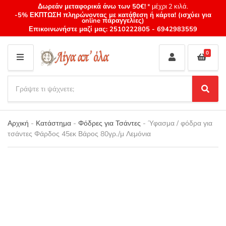
Δωρεάν μεταφορικά άνω των 50€!
* μέχρι 2 κιλά.
-5% ΕΚΠΤΩΣΗ πληρώνοντας με κατάθεση ή κάρτα! (ισχύει για
online παραγγελίες)
Επικοινωνήστε μαζί μας:
2510222805
-
6942983559
0
M
E
S
N
e
S
Category
U
a
e
name
a
r
r
Αρχική
-
Κατάστημα
-
Φόδρες για Τσάντες
-
Ύφασμα / φόδρα για
c
c
τσάντες Φάρδος 45εκ Βάρος 80γρ./μ Λεμόνια
h
h
p
r
o
d
u
c
t
s