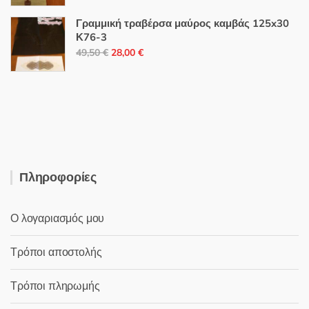
price
τρέχουσα
was:
τιμή
Γραμμική τραβέρσα μαύρος καμβάς 125x30
26,50 €.
είναι:
Κ76-3
Original
Η
15,00 €.
49,50
€
28,00
€
price
τρέχουσα
was:
τιμή
49,50 €.
είναι:
28,00 €.
Πληροφορίες
Ο λογαριασμός μου
Τρόποι αποστολής
Τρόποι πληρωμής