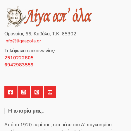
γ
ή
θ
η
κ
ε
μ
ε
0
Ομονοίας 66, Καβάλα, Τ.Κ. 65302
α
π
info@ligaapola.gr
ό
5
Τηλέφωνα επικοινωνίας:
2510222805
6942983559
Η ιστορία μας..
Από το 1920 περίπου, στα μέσα του Α’ παγκοσμίου