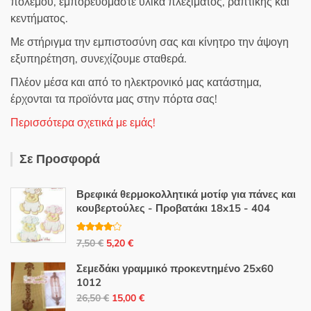
πολέμου, εμπορευόμαστε υλικά πλεξίματος, ραπτικής και
κεντήματος.
Με στήριγμα την εμπιστοσύνη σας και κίνητρο την άψογη
εξυπηρέτηση, συνεχίζουμε σταθερά.
Πλέον μέσα και από το ηλεκτρονικό μας κατάστημα,
έρχονται τα προϊόντα μας στην πόρτα σας!
Περισσότερα σχετικά με εμάς!
Σε Προσφορά
Βρεφικά θερμοκολλητικά μοτίφ για πάνες και
κουβερτούλες - Προβατάκι 18x15 - 404
Βαθμολο
Original
Η
7,50
€
5,20
€
γήθηκε με
4.00
από
price
τρέχουσα
5
Σεμεδάκι γραμμικό προκεντημένο 25x60
was:
τιμή
1012
7,50 €.
είναι:
Original
Η
26,50
€
15,00
€
5,20 €.