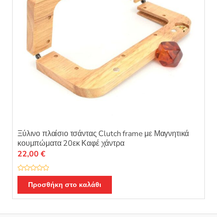
στη
σελίδα
του
προϊόντος
Ξύλινο πλαίσιο τσάντας Clutch frame με Μαγνητικά
κουμπώματα 20εκ Καφέ χάντρα
22,00
€
Β
α
Προσθήκη στο καλάθι
θ
μ
ο
λ
ο