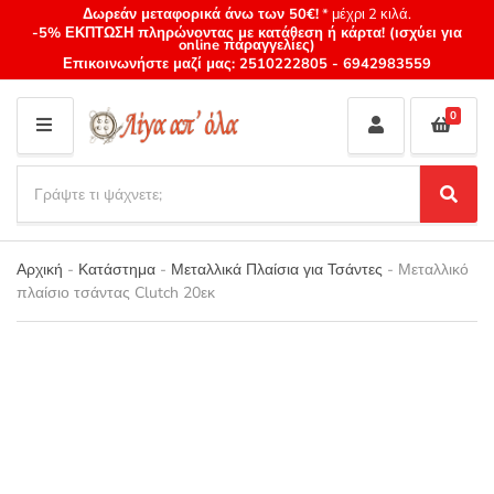
Δωρεάν μεταφορικά άνω των 50€!
* μέχρι 2 κιλά.
-5% ΕΚΠΤΩΣΗ πληρώνοντας με κατάθεση ή κάρτα! (ισχύει για
online παραγγελίες)
Επικοινωνήστε μαζί μας:
2510222805
-
6942983559
0
M
E
S
N
e
S
Category
U
a
e
name
a
r
r
Αρχική
-
Κατάστημα
-
Μεταλλικά Πλαίσια για Τσάντες
-
Μεταλλικό
c
c
πλαίσιο τσάντας Clutch 20εκ
h
h
p
r
o
d
u
c
t
s