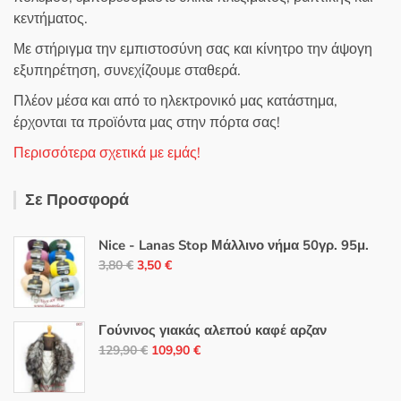
κεντήματος.
Με στήριγμα την εμπιστοσύνη σας και κίνητρο την άψογη
εξυπηρέτηση, συνεχίζουμε σταθερά.
Πλέον μέσα και από το ηλεκτρονικό μας κατάστημα,
έρχονται τα προϊόντα μας στην πόρτα σας!
Περισσότερα σχετικά με εμάς!
Σε Προσφορά
Nice - Lanas Stop Μάλλινο νήμα 50γρ. 95μ.
Original
Η
3,80
€
3,50
€
price
τρέχουσα
was:
τιμή
3,80 €.
είναι:
Γούνινος γιακάς αλεπού καφέ αρζαν
Original
Η
3,50 €.
129,90
€
109,90
€
price
τρέχουσα
was:
τιμή