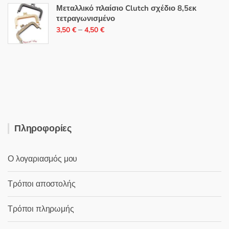
129,90 €.
είναι:
Μεταλλικό πλαίσιο Clutch σχέδιο 8,5εκ
τετραγωνισμένο
109,90 €.
Price
–
3,50
€
4,50
€
range:
3,50 €
through
4,50 €
Πληροφορίες
Ο λογαριασμός μου
Τρόποι αποστολής
Τρόποι πληρωμής