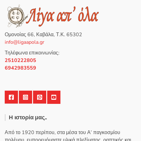
γ
ή
θ
η
κ
ε
μ
ε
0
Ομονοίας 66, Καβάλα, Τ.Κ. 65302
α
π
info@ligaapola.gr
ό
5
Τηλέφωνα επικοινωνίας:
2510222805
6942983559
Η ιστορία μας..
Από το 1920 περίπου, στα μέσα του Α’ παγκοσμίου
πολέμου, εμπορευόμαστε υλικά πλεξίματος, ραπτικής και