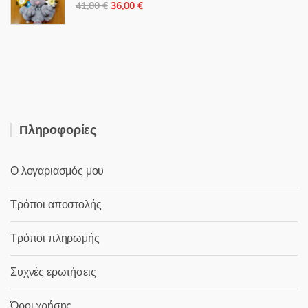
Original
Η
25,00 €.
41,00
€
36,00
€
price
τρέχουσα
was:
τιμή
41,00 €.
είναι:
36,00 €.
Πληροφορίες
Ο λογαριασμός μου
Τρόποι αποστολής
Τρόποι πληρωμής
Συχνές ερωτήσεις
Όροι χρήσης