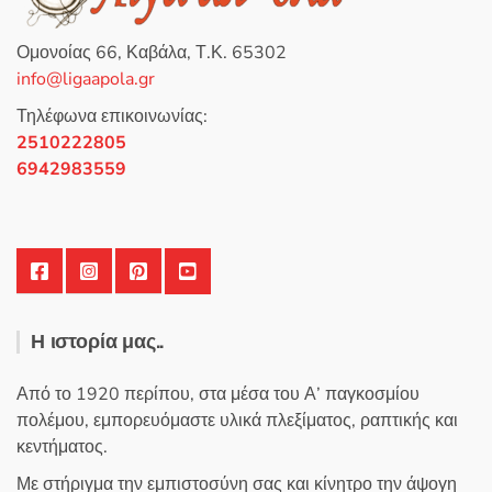
Οι
μ
ε
επιλογές
0
Ομονοίας 66, Καβάλα, Τ.Κ. 65302
α
μπορούν
π
info@ligaapola.gr
ό
να
5
επιλεγούν
Τηλέφωνα επικοινωνίας:
στη
2510222805
σελίδα
6942983559
του
προϊόντος
Η ιστορία μας..
Από το 1920 περίπου, στα μέσα του Α’ παγκοσμίου
πολέμου, εμπορευόμαστε υλικά πλεξίματος, ραπτικής και
κεντήματος.
Με στήριγμα την εμπιστοσύνη σας και κίνητρο την άψογη