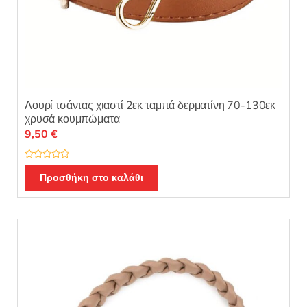
Λουρί τσάντας χιαστί 2εκ ταμπά δερματίνη 70-130εκ
χρυσά κουμπώματα
9,50
€
Β
α
Προσθήκη στο καλάθι
θ
μ
ο
λ
ο
γ
ή
θ
η
κ
ε
μ
ε
0
α
π