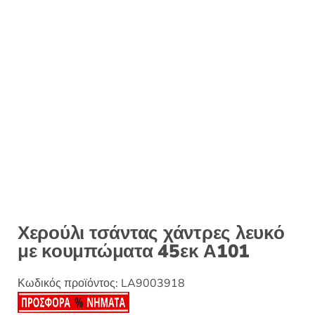
:
Χερούλι τσάντας χάντρες λευκό
με κουμπώματα 45εκ Α101
Κωδικός προϊόντος:
LA9003918