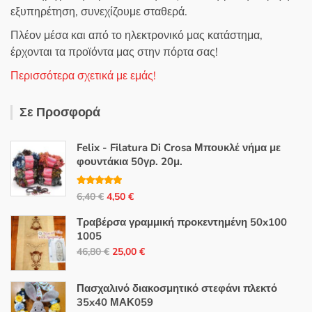
εξυπηρέτηση, συνεχίζουμε σταθερά.
Πλέον μέσα και από το ηλεκτρονικό μας κατάστημα,
έρχονται τα προϊόντα μας στην πόρτα σας!
Περισσότερα σχετικά με εμάς!
Σε Προσφορά
Felix - Filatura Di Crosa Μπουκλέ νήμα με
φουντάκια 50γρ. 20μ.
Βαθμολογή
Original
Η
6,40
€
4,50
€
θηκε με
5.00
από 5
price
τρέχουσα
Τραβέρσα γραμμική προκεντημένη 50x100
was:
τιμή
1005
6,40 €.
είναι:
Original
Η
46,80
€
25,00
€
4,50 €.
price
τρέχουσα
was:
τιμή
Πασχαλινό διακοσμητικό στεφάνι πλεκτό
46,80 €.
είναι:
35x40 ΜΑΚ059