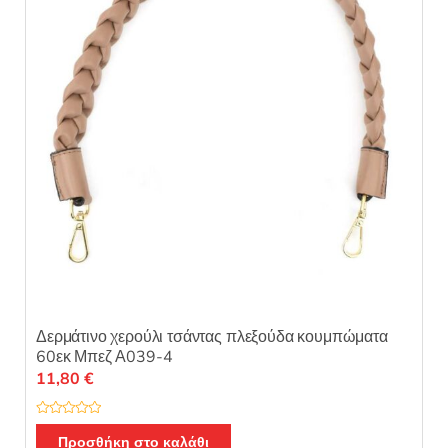
ό
5
Δερμάτινο χερούλι τσάντας πλεξούδα κουμπώματα
60εκ Μπεζ Α039-4
11,80
€
Β
α
Προσθήκη στο καλάθι