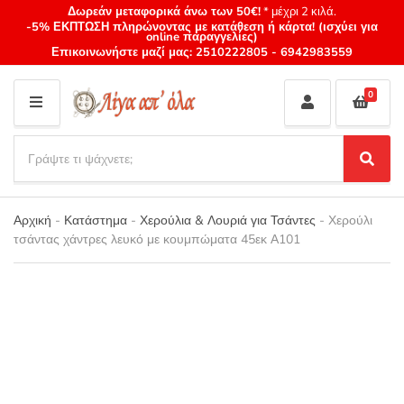
Δωρεάν μεταφορικά άνω των 50€!
* μέχρι 2 κιλά.
-5% ΕΚΠΤΩΣΗ πληρώνοντας με κατάθεση ή κάρτα! (ισχύει για
online παραγγελίες)
Επικοινωνήστε μαζί μας:
2510222805
-
6942983559
0
M
E
S
N
e
S
Category
U
a
e
name
a
r
r
Αρχική
-
Κατάστημα
-
Χερούλια & Λουριά για Τσάντες
-
Χερούλι
c
c
τσάντας χάντρες λευκό με κουμπώματα 45εκ Α101
h
h
p
r
o
d
u
c
t
s