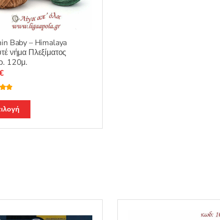
in Baby – Himalaya
τέ νήμα Πλεξίματος
ρ. 120μ.
€
λογή
ε
4.94
Αυτό
ιλογή
το
προϊόν
έχει
πολλαπλές
παραλλαγές.
Οι
επιλογές
μπορούν
να