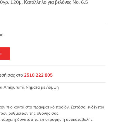
0γρ. 120μ. Κατάλληλο για βελόνες Νο. 6.5
ση
ι
θεσή σας στο
2510 222 805
για Amigurumi
,
Νήματα με Λάμψη
τόν πιο κοντά στο πραγματικό προϊόν. Ωστόσο, ενδέχεται
 των ρυθμίσεων της οθόνης σας.
υπάρχει η δυνατότητα επιστροφής ή αντικαταβολής