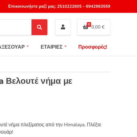
Επικοινωνήστε μαζί μας:
2510222805
-
6942983559
0
0,00
€
S
e
a
ΑΞΕΣΟΥΑΡ
ΕΤΑΙΡΙΕΣ
Προσφορές!
r
c
h
a Βελουτέ νήμα με
υτέ νήμα πλεξίματος από την Himalaya. Πλέξτε
σουάρ!