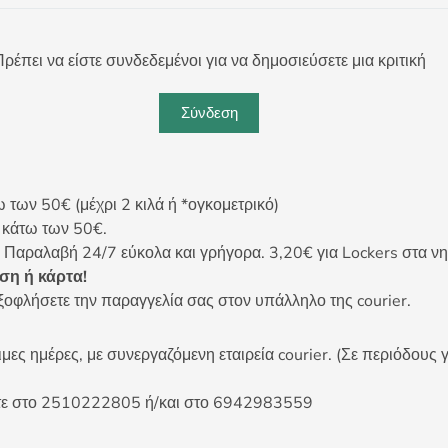
ρέπει να είστε συνδεδεμένοι για να δημοσιεύσετε μια κριτική
Σύνδεση
ων 50€ (μέχρι 2 κιλά ή *ογκομετρικό)
ς κάτω των 50€.
 Παραλαβή 24/7 εύκολα και γρήγορα. 3,20€ για Lockers στα νη
η ή κάρτα!
ξοφλήσετε την παραγγελία σας στον υπάλληλο της courier.
ες ημέρες, με συνεργαζόμενη εταιρεία courier. (Σε περιόδους γ
είτε στο 2510222805 ή/και στο 6942983559