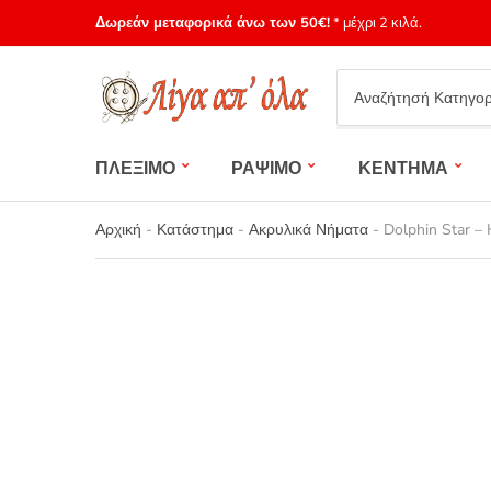
Δωρεάν μεταφορικά άνω των 50€!
* μέχρι 2 κιλά.
Category
name
ΠΛΕΞΙΜΟ
ΡΑΨΙΜΟ
ΚΕΝΤΗΜΑ
Αρχική
-
Κατάστημα
-
Ακρυλικά Νήματα
-
Dolphin Star –