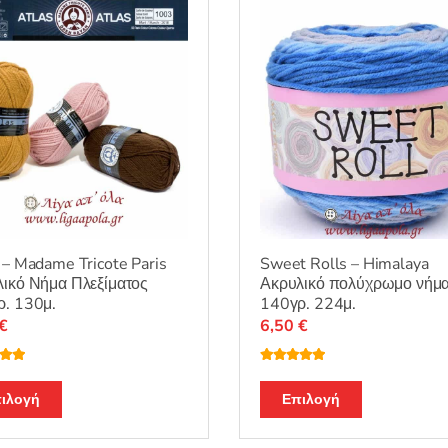
επιλεγούν
στη
σελίδα
του
προϊόντος
 – Madame Tricote Paris
Sweet Rolls – Himalaya
ικό Νήμα Πλεξίματος
Ακρυλικό πολύχρωμο νήμ
ρ. 130μ.
140γρ. 224μ.
€
6,50
€
λογή
Βαθμολογή
θηκε με
5.00
Αυτό
Αυτό
ό 5
από 5
ιλογή
Επιλογή
το
το
προϊόν
προϊόν