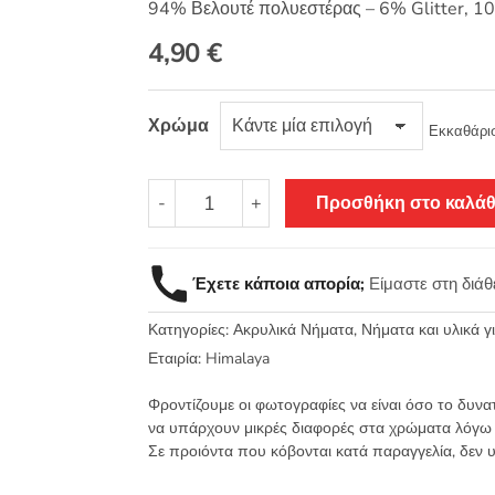
94% Βελουτέ πολυεστέρας – 6% Glitter, 10
4,90
€
Χρώμα
Εκκαθάρι
Dolphin
-
+
Προσθήκη στο καλάθ
Star
-
Himalaya
Έχετε κάποια απορία;
Είμαστε στη διά
Βελουτέ
νήμα
Κατηγορίες:
Ακρυλικά Νήματα
,
Νήματα και υλικά 
με
λάμψη
Εταιρία:
Himalaya
100γρ.
Φροντίζουμε οι φωτογραφίες να είναι όσο το δυνα
120μ.
να υπάρχουν μικρές διαφορές στα χρώματα λόγω
ποσότητα
Σε προιόντα που κόβονται κατά παραγγελία, δεν 