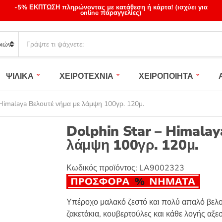
-5% ΕΚΠΤΩΣΗ πληρώνοντας με κατάθεση ή κάρτα! (ισχύει για
online παραγγελίες)
S
e
a
r
ΨΙΛΙΚΑ
ΧΕΙΡΟΤΕΧΝΙΑ
ΧΕΙΡΟΠΟΙΗΤΑ
c
h
p
 Himalaya Βελουτέ νήμα με λάμψη 100γρ. 120μ.
r
o
Dolphin Star – Himalay
d
λάμψη 100γρ. 120μ.
u
c
t
Κωδικός προϊόντος:
LA9002323
s
:
Υπέροχο μαλακό ζεστό και πολύ απαλό βελο
ζακετάκια, κουβερτούλες και κάθε λογής αξε