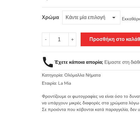
Χρώμα
Εκκαθάρι
Natural
-
+
Προσθήκη στο καλάθ
Wool
-
La
Έχετε κάποια απορία;
Είμαστε στη διά
Mia
Ολόμαλλο
Κατηγορία:
Ολόμαλλα Νήματα
ζεστό
νήμα
Εταιρία:
La Mia
πολυτελείας
Φροντίζουμε οι φωτογραφίες να είναι όσο το δυνα
100γρ.
να υπάρχουν μικρές διαφορές στα χρώματα λόγω
200μ.
Σε προιόντα που κόβονται κατά παραγγελία, δεν 
ποσότητα