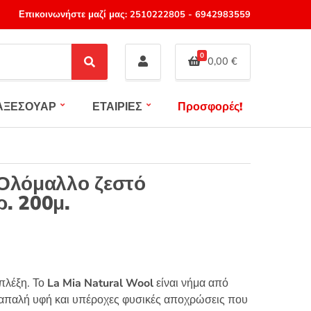
Επικοινωνήστε μαζί μας:
2510222805
-
6942983559
0
0,00
€
S
e
a
ΑΞΕΣΟΥΑΡ
ΕΤΑΙΡΙΕΣ
Προσφορές!
r
c
h
 Ολόμαλλο ζεστό
ρ. 200μ.
 πλέξη. Το
La Mia Natural Wool
είναι νήμα από
 απαλή υφή και υπέροχες φυσικές αποχρώσεις που