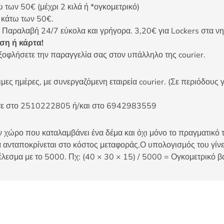
ων 50€ (μέχρι 2 κιλά ή *ογκομετρικό)
ς κάτω των 50€.
 Παραλαβή 24/7 εύκολα και γρήγορα. 3,20€ για Lockers στα νη
η ή κάρτα!
ξοφλήσετε την παραγγελία σας στον υπάλληλο της courier.
ες ημέρες, με συνεργαζόμενη εταιρεία courier. (Σε περιόδους γ
είτε στο 2510222805 ή/και στο 6942983559
 χώρο που καταλαμβάνει ένα δέμα και όχι μόνο το πραγματικό τ
 ανταποκρίνεται στο κόστος μεταφοράς.Ο υπολογισμός του γίνετ
έλεσμα με το 5000. Πχ: (40 × 30 × 15) / 5000 = Ογκομετρικό β