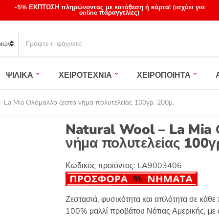
-5% ΕΚΠΤΩΣΗ πληρώνοντας με κατάθεση ή κάρτα! (ισχύει για
online παραγγελίες)
S
e
a
r
ΨΙΛΙΚΑ
ΧΕΙΡΟΤΕΧΝΙΑ
ΧΕΙΡΟΠΟΙΗΤΑ
c
h
p
– La Mia Ολόμαλλο ζεστό νήμα πολυτελείας 100γρ. 200μ.
r
o
Natural Wool – La Mia
d
νήμα πολυτελείας 100γ
u
c
t
Κωδικός προϊόντος:
LA9003406
s
:
Ζεστασιά, φυσικότητα και απλότητα σε κάθε
100% μαλλί προβάτου Νότιας Αμερικής, με