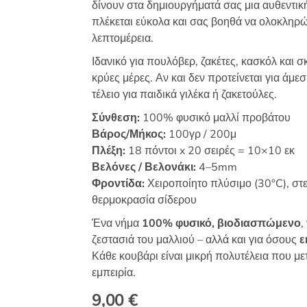
δίνουν στα δημιουργήματά σας μια αυθεντική
πλέκεται εύκολα και σας βοηθά να ολοκληρών
λεπτομέρεια.
Ιδανικό για πουλόβερ, ζακέτες, κασκόλ και σ
κρύες μέρες. Αν και δεν προτείνεται για άμ
τέλειο για παιδικά γιλέκα ή ζακετούλες.
Σύνθεση:
100% φυσικό μαλλί προβάτου
Βάρος/Μήκος:
100γρ / 200μ
Πλέξη:
18 πόντοι x 20 σειρές = 10×10 εκ
Βελόνες / Βελονάκι:
4–5mm
Φροντίδα:
Χειροποίητο πλύσιμο (30°C), στε
θερμοκρασία σίδερου
Ένα νήμα
100% φυσικό, βιοδιασπώμενο
,
ζεστασιά του μαλλιού – αλλά και για όσους
ε
Κάθε κουβάρι είναι μικρή πολυτέλεια που με
εμπειρία.
9,00
€