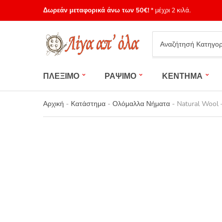
Δωρεάν μεταφορικά άνω των 50€!
* μέχρι 2 κιλά.
Category
name
ΠΛΕΞΙΜΟ
ΡΑΨΙΜΟ
ΚΕΝΤΗΜΑ
Αρχική
-
Κατάστημα
-
Ολόμαλλα Νήματα
-
Natural Wool 