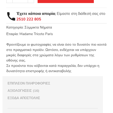
200
-
Έχετε κάποια απορία;
Είμαστε στη διάθεσή σας στο
Madame
2510 222 805
Tricote
Paris
Κατηγορία:
Σύμμικτα Νήματα
Σύμμικτο
Εταιρία:
Madame Tricote Paris
Νήμα
Πλεξίματος
Φροντίζουμε οι φωτογραφίες να είναι όσο το δυνατόν πιο κοντά
100γρ.
στο πραγματικό προϊόν. Ωστόσο, ενδέχεται να υπάρχουν
200μ.
μικρές διαφορές στα χρώματα λόγω των ρυθμίσεων της
οθόνης σας.
ποσότητα
Σε προιόντα που κόβονται κατά παραγγελία, δεν υπάρχει η
δυνατότητα επιστροφής ή αντικαταβολής
ΕΠΙΠΛΈΟΝ ΠΛΗΡΟΦΟΡΊΕΣ
ΑΞΙΟΛΟΓΉΣΕΙΣ (16)
ΈΞΟΔΑ ΑΠΟΣΤΟΛΉΣ