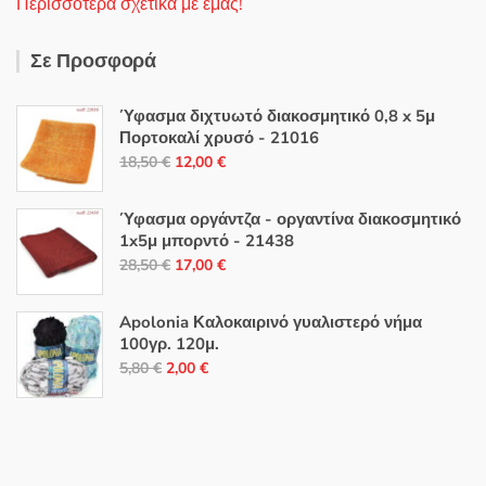
Περισσότερα σχετικά με εμάς!
Σε Προσφορά
Ύφασμα διχτυωτό διακοσμητικό 0,8 x 5μ
Πορτοκαλί χρυσό - 21016
Original
Η
18,50
€
12,00
€
price
τρέχουσα
was:
τιμή
Ύφασμα οργάντζα - οργαντίνα διακοσμητικό
18,50 €.
είναι:
1x5μ μπορντό - 21438
Original
Η
12,00 €.
28,50
€
17,00
€
price
τρέχουσα
was:
τιμή
Apolonia Καλοκαιρινό γυαλιστερό νήμα
28,50 €.
είναι:
100γρ. 120μ.
Original
Η
17,00 €.
5,80
€
2,00
€
price
τρέχουσα
was:
τιμή
5,80 €.
είναι:
2,00 €.