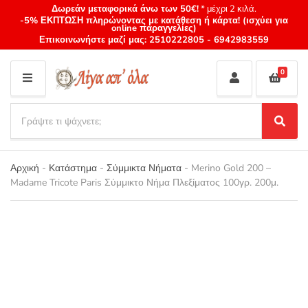
Δωρεάν μεταφορικά άνω των 50€!
* μέχρι 2 κιλά.
-5% ΕΚΠΤΩΣΗ πληρώνοντας με κατάθεση ή κάρτα! (ισχύει για
online παραγγελίες)
Επικοινωνήστε μαζί μας:
2510222805
-
6942983559
0
M
E
S
N
e
S
Category
U
a
e
name
a
r
r
Αρχική
-
Κατάστημα
-
Σύμμικτα Νήματα
-
Merino Gold 200 –
c
c
Madame Tricote Paris Σύμμικτο Νήμα Πλεξίματος 100γρ. 200μ.
h
h
p
r
o
d
u
c
t
s