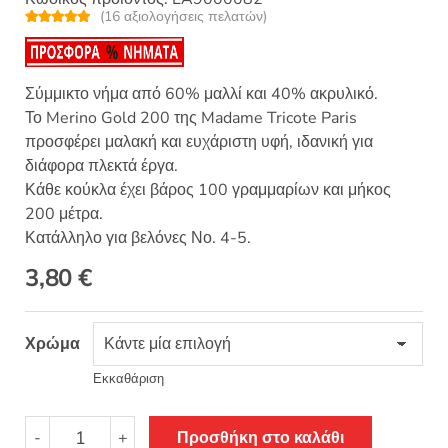
(
16
αξιολογήσεις πελατών)
Βαθμολογή
16
θηκε με
4.94
από 5 με
βάση
βαθμολογίε
Σύμμικτο νήμα από 60% μαλλί και 40% ακρυλικό.
ς πελάτη
Το Merino Gold 200 της Madame Tricote Paris
προσφέρει μαλακή και ευχάριστη υφή, ιδανική για
διάφορα πλεκτά έργα.
Κάθε κούκλα έχει βάρος 100 γραμμαρίων και μήκος
200 μέτρα.
Κατάλληλο για βελόνες Νο. 4-5.
3,80
€
Χρώμα
Εκκαθάριση
Merino
-
+
Προσθήκη στο καλάθι
Gold