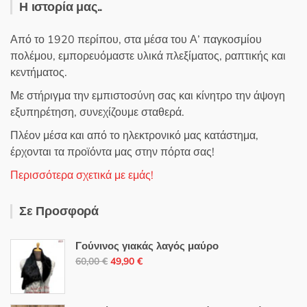
Η ιστορία μας..
Από το 1920 περίπου, στα μέσα του Α’ παγκοσμίου
πολέμου, εμπορευόμαστε υλικά πλεξίματος, ραπτικής και
κεντήματος.
Με στήριγμα την εμπιστοσύνη σας και κίνητρο την άψογη
εξυπηρέτηση, συνεχίζουμε σταθερά.
Πλέον μέσα και από το ηλεκτρονικό μας κατάστημα,
έρχονται τα προϊόντα μας στην πόρτα σας!
Περισσότερα σχετικά με εμάς!
Σε Προσφορά
Γούνινος γιακάς λαγός μαύρο
Original
Η
60,00
€
49,90
€
price
τρέχουσα
was:
τιμή