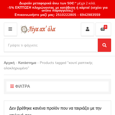
Δωρεάν μεταφορικά άνω των 50€!
* μέχρι 2 κιλά.
-5% ΕΚΠΤΩΣΗ πληρώνοντας με κατάθεση ή κάρτα! (ισχύει για
online παραγγελίες)
Επικοινωνήστε μαζί μας:
2510222805
-
6942983559
0
M
E
S
N
e
S
Category
U
a
e
name
a
r
r
Αρχική
-
Κατάστημα
-
Products tagged “κουτί ραπτικής
c
c
ολοκληρωμένο”
h
h
p
r
o
ΦΙΛΤΡΑ
d
u
c
Δεν βρέθηκε κανένα προϊόν που να ταιριάζει με την
t
s