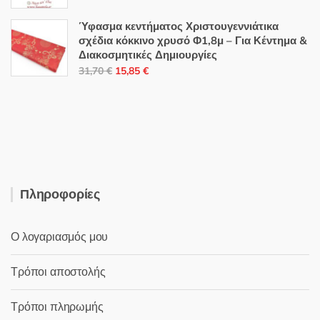
price
τρέχουσα
was:
τιμή
Ύφασμα κεντήματος Χριστουγεννιάτικα
6,00 €.
είναι:
σχέδια κόκκινο χρυσό Φ1,8μ – Για Κέντημα &
Διακοσμητικές Δημιουργίες
2,00 €.
Original
Η
31,70
€
15,85
€
price
τρέχουσα
was:
τιμή
31,70 €.
είναι:
15,85 €.
Πληροφορίες
Ο λογαριασμός μου
Τρόποι αποστολής
Τρόποι πληρωμής