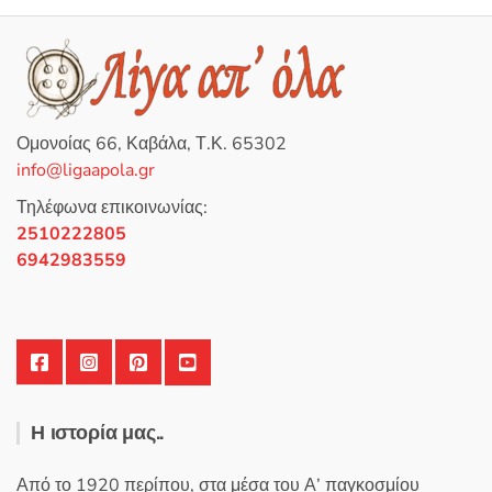
παραλλαγές.
Οι
επιλογές
μπορούν
να
Ομονοίας 66, Καβάλα, Τ.Κ. 65302
επιλεγούν
info@ligaapola.gr
στη
Τηλέφωνα επικοινωνίας:
σελίδα
2510222805
του
6942983559
προϊόντος
Η ιστορία μας..
Από το 1920 περίπου, στα μέσα του Α’ παγκοσμίου