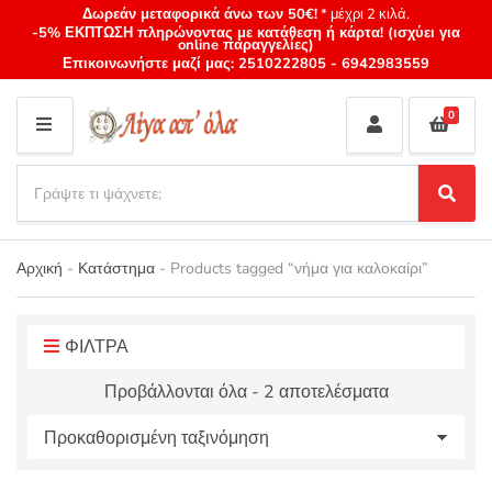
Δωρεάν μεταφορικά άνω των 50€!
* μέχρι 2 κιλά.
-5% ΕΚΠΤΩΣΗ πληρώνοντας με κατάθεση ή κάρτα! (ισχύει για
online παραγγελίες)
Επικοινωνήστε μαζί μας:
2510222805
-
6942983559
0
M
E
S
N
e
S
Category
U
a
e
name
a
r
r
Αρχική
-
Κατάστημα
-
Products tagged “νήμα για καλοκαίρι”
c
c
h
h
p
r
ΦΙΛΤΡΑ
o
Προβάλλονται όλα - 2 αποτελέσματα
d
u
c
t
s