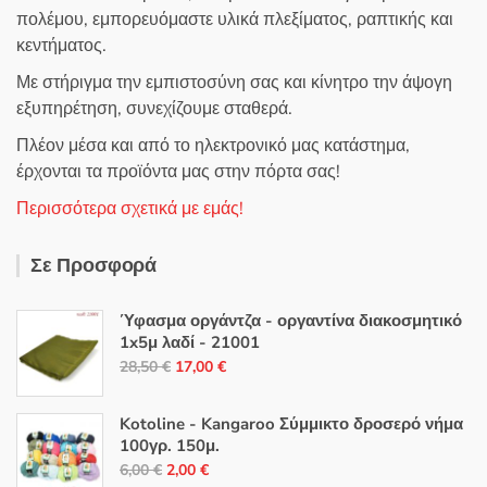
πολέμου, εμπορευόμαστε υλικά πλεξίματος, ραπτικής και
κεντήματος.
Με στήριγμα την εμπιστοσύνη σας και κίνητρο την άψογη
εξυπηρέτηση, συνεχίζουμε σταθερά.
Πλέον μέσα και από το ηλεκτρονικό μας κατάστημα,
έρχονται τα προϊόντα μας στην πόρτα σας!
Περισσότερα σχετικά με εμάς!
Σε Προσφορά
Ύφασμα οργάντζα - οργαντίνα διακοσμητικό
1x5μ λαδί - 21001
Original
Η
28,50
€
17,00
€
price
τρέχουσα
was:
τιμή
Kotoline - Kangaroo Σύμμικτο δροσερό νήμα
28,50 €.
είναι:
100γρ. 150μ.
Original
Η
17,00 €.
6,00
€
2,00
€