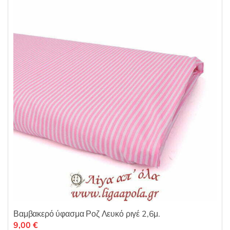
μ
ε
0
α
π
ό
5
Βαμβακερό ύφασμα Ροζ Λευκό ριγέ 2,6μ.
9,00
€