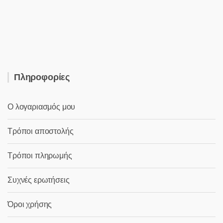
was:
τιμή
25,00 €.
είναι:
20,00 €.
Πληροφορίες
Ο λογαριασμός μου
Τρόποι αποστολής
Τρόποι πληρωμής
Συχνές ερωτήσεις
Όροι χρήσης