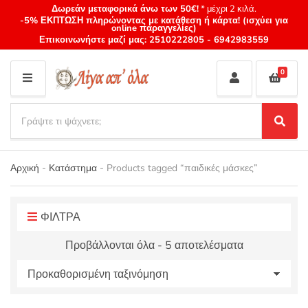
Δωρεάν μεταφορικά άνω των 50€!
* μέχρι 2 κιλά.
-5% ΕΚΠΤΩΣΗ πληρώνοντας με κατάθεση ή κάρτα! (ισχύει για
online παραγγελίες)
Επικοινωνήστε μαζί μας:
2510222805
-
6942983559
0
M
E
S
N
e
S
Category
U
a
e
name
a
r
r
Αρχική
-
Κατάστημα
-
Products tagged “παιδικές μάσκες”
c
c
h
h
p
r
ΦΙΛΤΡΑ
o
Προβάλλονται όλα - 5 αποτελέσματα
d
u
c
t
s