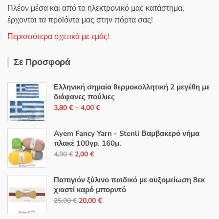
Πλέον μέσα και από το ηλεκτρονικό μας κατάστημα,
έρχονται τα προϊόντα μας στην πόρτα σας!
Περισσότερα σχετικά με εμάς!
Σε Προσφορά
Ελληνική σημαία θερμοκολλητική 2 μεγέθη με
διάφανες πούλιες
Price
–
3,80
€
4,00
€
range:
3,80 €
Ayem Fancy Yarn - Stenli Βαμβακερό νήμα
through
πλακέ 100γρ. 160μ.
Original
Η
4,00 €
4,90
€
2,00
€
price
τρέχουσα
was:
τιμή
Παπιγιόν ξύλινο παιδικό με αυξομείωση 8εκ
4,90 €.
είναι:
χιαστί καρό μπορντό
Original
Η
2,00 €.
25,00
€
20,00
€
price
τρέχουσα