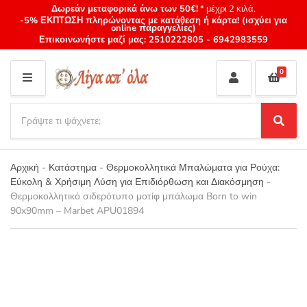
Δωρεάν μεταφορικά άνω των 50€!
* μέχρι 2 κιλά.
-5% ΕΚΠΤΩΣΗ πληρώνοντας με κατάθεση ή κάρτα! (ισχύει για
online παραγγελίες)
Επικοινωνήστε μαζί μας:
2510222805
-
6942983559
0
M
E
S
N
e
S
Category
U
a
e
name
a
r
r
Αρχική
-
Κατάστημα
-
Θερμοκολλητικά Μπαλώματα για Ρούχα:
c
c
Εύκολη & Χρήσιμη Λύση για Επιδιόρθωση και Διακόσμηση
-
h
h
Θερμοκολλητικό σιδερότυπο μοτίφ μπάλωμα Born to win
p
90x90mm – Marbet APU01894
r
o
d
u
c
t
s