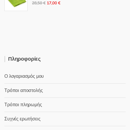
Original
Η
28,50
€
17,00
€
price
τρέχουσα
was:
τιμή
28,50 €.
είναι:
17,00 €.
Πληροφορίες
Ο λογαριασμός μου
Τρόποι αποστολής
Τρόποι πληρωμής
Συχνές ερωτήσεις