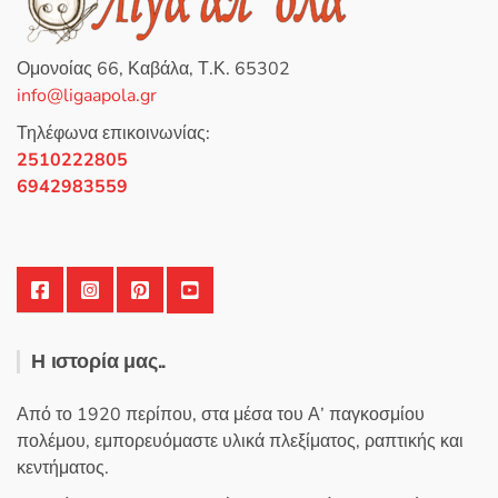
κ
ε
Οι
μ
ε
επιλογές
0
Ομονοίας 66, Καβάλα, Τ.Κ. 65302
α
μπορούν
π
info@ligaapola.gr
ό
να
5
επιλεγούν
Τηλέφωνα επικοινωνίας:
στη
2510222805
σελίδα
6942983559
του
προϊόντος
Η ιστορία μας..
Από το 1920 περίπου, στα μέσα του Α’ παγκοσμίου
πολέμου, εμπορευόμαστε υλικά πλεξίματος, ραπτικής και
κεντήματος.