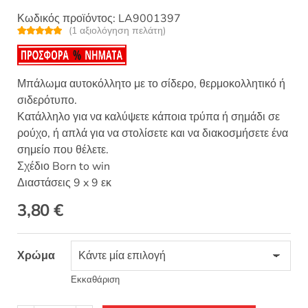
Κωδικός προϊόντος:
LA9001397
(
1
αξιολόγηση πελάτη)
Βαθμολογή
1
θηκε με
5.00
από 5 με
βάση
βαθμολογία
Μπάλωμα αυτοκόλλητο με το σίδερο, θερμοκολλητικό ή
πελάτη
σιδερότυπο.
Κατάλληλο για να καλύψετε κάποια τρύπα ή σημάδι σε
ρούχο, ή απλά για να στολίσετε και να διακοσμήσετε ένα
σημείο που θέλετε.
Σχέδιο Born to win
Διαστάσεις 9 x 9 εκ
3,80
€
Χρώμα
Εκκαθάριση