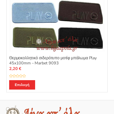
Θερμοκολλητικό σιδερότυπο μοτίφ μπάλωμα Play
45x100mm – Marbet 9093
2,20
€
Β
Αυτό
α
Επιλογή
θ
το
μ
ο
προϊόν
λ
ο
έχει
γ
ή
πολλαπλές
θ
η
παραλλαγές.