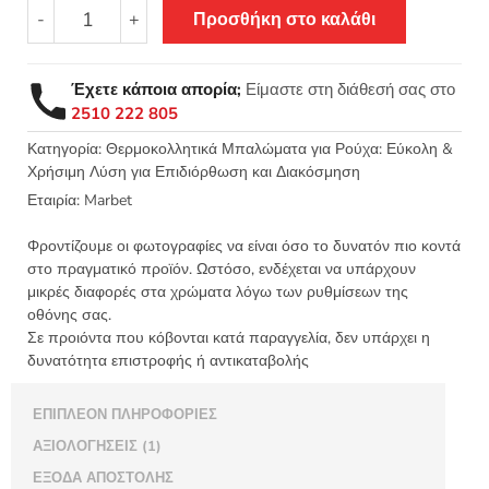
Θερμοκολλητικό
-
+
Προσθήκη στο καλάθι
σιδερότυπο
μοτίφ
μπάλωμα
Έχετε κάποια απορία;
Είμαστε στη διάθεσή σας στο
Born
2510 222 805
to
win
Κατηγορία:
Θερμοκολλητικά Μπαλώματα για Ρούχα: Εύκολη &
Χρήσιμη Λύση για Επιδιόρθωση και Διακόσμηση
90x90mm
-
Εταιρία:
Marbet
Marbet
APU01894
Φροντίζουμε οι φωτογραφίες να είναι όσο το δυνατόν πιο κοντά
ποσότητα
στο πραγματικό προϊόν. Ωστόσο, ενδέχεται να υπάρχουν
μικρές διαφορές στα χρώματα λόγω των ρυθμίσεων της
οθόνης σας.
Σε προιόντα που κόβονται κατά παραγγελία, δεν υπάρχει η
δυνατότητα επιστροφής ή αντικαταβολής
ΕΠΙΠΛΈΟΝ ΠΛΗΡΟΦΟΡΊΕΣ
ΑΞΙΟΛΟΓΉΣΕΙΣ (1)
ΈΞΟΔΑ ΑΠΟΣΤΟΛΉΣ