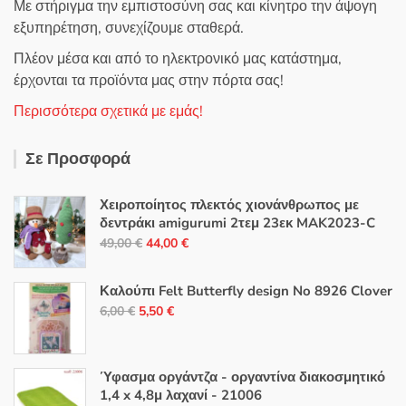
Με στήριγμα την εμπιστοσύνη σας και κίνητρο την άψογη
εξυπηρέτηση, συνεχίζουμε σταθερά.
Πλέον μέσα και από το ηλεκτρονικό μας κατάστημα,
έρχονται τα προϊόντα μας στην πόρτα σας!
Περισσότερα σχετικά με εμάς!
Σε Προσφορά
Χειροποίητος πλεκτός χιονάνθρωπος με
δεντράκι amigurumi 2τεμ 23εκ MAK2023-C
Original
Η
49,00
€
44,00
€
price
τρέχουσα
was:
τιμή
Καλούπι Felt Butterfly design No 8926 Clover
49,00 €.
είναι:
Original
Η
6,00
€
5,50
€
44,00 €.
price
τρέχουσα
was:
τιμή
6,00 €.
είναι:
Ύφασμα οργάντζα - οργαντίνα διακοσμητικό
1,4 x 4,8μ λαχανί - 21006
5,50 €.