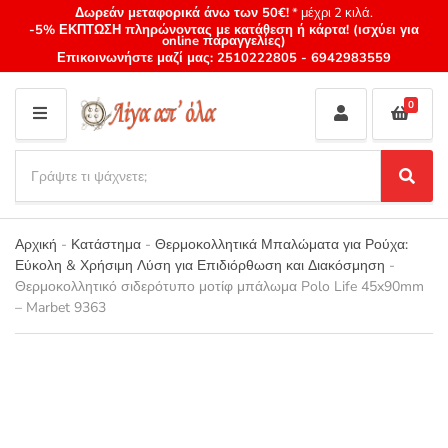
Δωρεάν μεταφορικά άνω των 50€!
* μέχρι 2 κιλά.
-5% ΕΚΠΤΩΣΗ πληρώνοντας με κατάθεση ή κάρτα! (ισχύει για
online παραγγελίες)
Επικοινωνήστε μαζί μας:
2510222805
-
6942983559
0
M
E
S
N
e
S
Category
U
a
e
name
a
r
r
Αρχική
-
Κατάστημα
-
Θερμοκολλητικά Μπαλώματα για Ρούχα:
c
c
Εύκολη & Χρήσιμη Λύση για Επιδιόρθωση και Διακόσμηση
-
h
h
Θερμοκολλητικό σιδερότυπο μοτίφ μπάλωμα Polo Life 45x90mm
p
– Marbet 9363
r
o
d
u
c
t
s