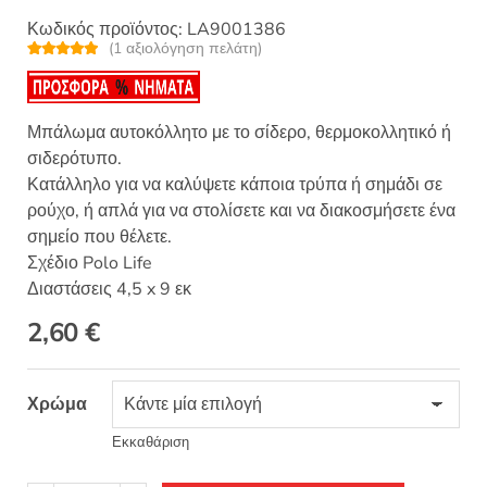
Κωδικός προϊόντος:
LA9001386
(
1
αξιολόγηση πελάτη)
Βαθμολογή
1
θηκε με
5.00
από 5 με
βάση
βαθμολογία
Μπάλωμα αυτοκόλλητο με το σίδερο, θερμοκολλητικό ή
πελάτη
σιδερότυπο.
Κατάλληλο για να καλύψετε κάποια τρύπα ή σημάδι σε
ρούχο, ή απλά για να στολίσετε και να διακοσμήσετε ένα
σημείο που θέλετε.
Σχέδιο Polo Life
Διαστάσεις 4,5 x 9 εκ
2,60
€
Χρώμα
Εκκαθάριση