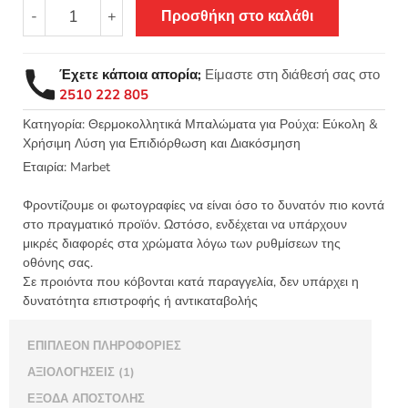
Θερμοκολλητικό
-
+
Προσθήκη στο καλάθι
σιδερότυπο
μοτίφ
μπάλωμα
Έχετε κάποια απορία;
Είμαστε στη διάθεσή σας στο
Polo
2510 222 805
Life
45x90mm
Κατηγορία:
Θερμοκολλητικά Μπαλώματα για Ρούχα: Εύκολη &
Χρήσιμη Λύση για Επιδιόρθωση και Διακόσμηση
-
Marbet
Εταιρία:
Marbet
9363
ποσότητα
Φροντίζουμε οι φωτογραφίες να είναι όσο το δυνατόν πιο κοντά
στο πραγματικό προϊόν. Ωστόσο, ενδέχεται να υπάρχουν
μικρές διαφορές στα χρώματα λόγω των ρυθμίσεων της
οθόνης σας.
Σε προιόντα που κόβονται κατά παραγγελία, δεν υπάρχει η
δυνατότητα επιστροφής ή αντικαταβολής
ΕΠΙΠΛΈΟΝ ΠΛΗΡΟΦΟΡΊΕΣ
ΑΞΙΟΛΟΓΉΣΕΙΣ (1)
ΈΞΟΔΑ ΑΠΟΣΤΟΛΉΣ