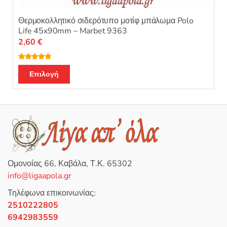
Θερμοκολλητικό σιδερότυπο μοτίφ μπάλωμα Polo
Life 45x90mm – Marbet 9363
2,60
€
Βαθμολογή
Αυτό
θηκε με
5.00
Επιλογή
από 5
το
προϊόν
έχει
πολλαπλές
παραλλαγές.
Οι
επιλογές
Ομονοίας 66, Καβάλα, Τ.Κ. 65302
μπορούν
info@ligaapola.gr
να
επιλεγούν
Τηλέφωνα επικοινωνίας:
στη
2510222805
σελίδα
6942983559