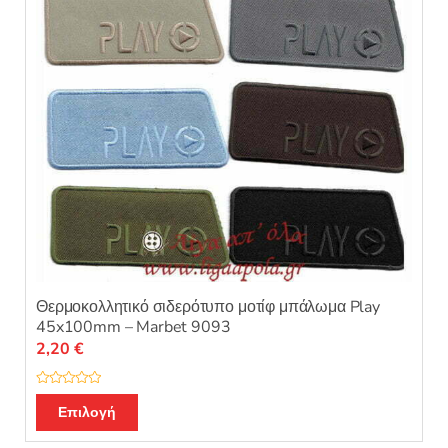
επιλεγούν
στη
σελίδα
του
προϊόντος
Θερμοκολλητικό σιδερότυπο μοτίφ μπάλωμα Play
45x100mm – Marbet 9093
2,20
€
Β
Αυτό
α
Επιλογή
θ
το
μ
ο