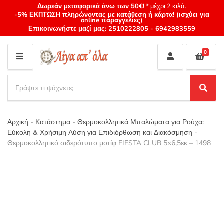
Δωρεάν μεταφορικά άνω των 50€!
* μέχρι 2 κιλά.
-5% ΕΚΠΤΩΣΗ πληρώνοντας με κατάθεση ή κάρτα! (ισχύει για
online παραγγελίες)
Επικοινωνήστε μαζί μας:
2510222805
-
6942983559
0
M
E
S
N
e
S
Category
U
a
e
name
a
r
r
Αρχική
-
Κατάστημα
-
Θερμοκολλητικά Μπαλώματα για Ρούχα:
c
c
Εύκολη & Χρήσιμη Λύση για Επιδιόρθωση και Διακόσμηση
-
h
h
Θερμοκολλητικό σιδερότυπο μοτίφ FIESTA CLUB 5×6,5εκ – 1498
p
r
o
d
u
c
t
s